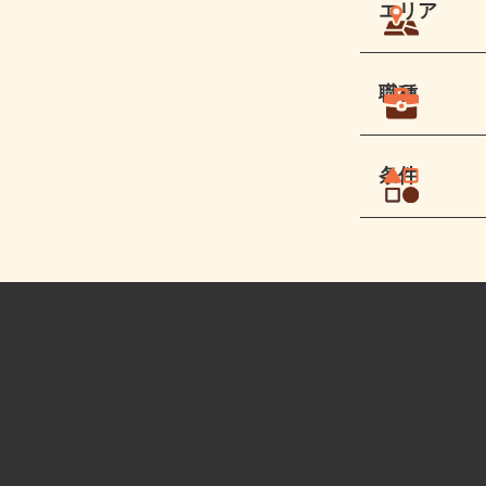
エリア
職種
条件