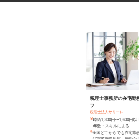
医療物流管理システムサービス
税理士事務所の在宅勤
の事務スタッフ（...
フ
税理士法人サリーレ
株式会社 エフエスユニマネジメント
＜高松赤十字病院＞
時給1,300円〜1,600
時給1,040円以上
年数・スキルによる