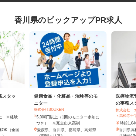
香川県のピックアップPR求人
務スタッ
健康食品・化粧品・治験等のモ
医療物
ニター
の事務ス
株式会社SOUKEN
株式会社
＜高松赤
円以上 ※経験
5,000円以上（1回のモニター参加に
つき） ※完全出来高制
時給1