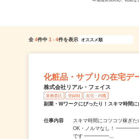
香川県高松市番（琴電「瓦町駅」よ
全国どこからでも在宅勤
り徒歩13分）
47都道府県対応、転勤
全
4
件中
1
-
4
件を表示
化粧品・サプリの在宅デ
株式会社リアル・フェイス
業務委託
登録制
在宅・内職
副業・Wワークにぴったり！スキマ時間に
仕事内容
スキマ時間にコツコツ稼ぎた
OK・ノルマなし！ ━━━━