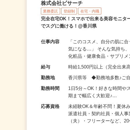
化粧品などに関する在宅
株式会社ビサーチ
業務委託
登録制
在宅・内職
完全在宅OK！スマホで出来る美容モニタ
でスグに働ける！@香川県
仕事内容
「このコスメ、自分の肌に
気になる…」 そんな気持ち
化粧品・健康食品・サプリ
給与
時給1,500円以上（完全出来高
勤務地
香川県等 ◆勤務地多数♪ご
勤務時間
1日5分～OK！好きな時間や
期まで幅広く大歓迎♪…
応募資格
未経験OK＆年齢不問！夏休
派遣社員・契約社員・個人