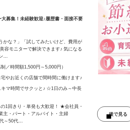
調査員・在宅モニター
ー大募集！未経験歓迎♪履歴書・面接不要
合うかな？」「試してみたいけど、費用が
、美容モニターで解決できます♪ 気になる
メン…
制／時間額1,500円～5,000円）
自宅やお近くの店舗で間時間に働けます♪
スキマ時間でサクッと♪ ☆1日のみ～中長
みの1回きり・単発も大歓迎！ ★会社員・
事業主・パート・アルバイト・主婦
後で見