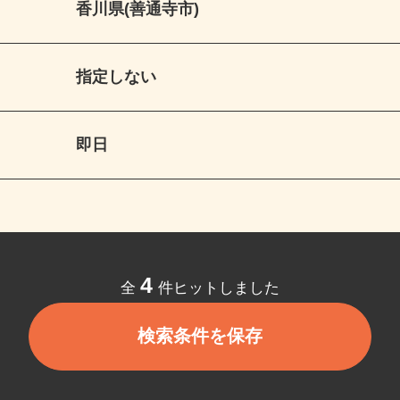
香川県(善通寺市)
指定しない
即日
4
全
件ヒットしました
検索条件を保存