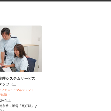
流管理システムサービス
税理士事務所の在宅勤務スタッ
タッフ（...
フ
税理士法人サリーレ
 エフエスユニマネジメント
十字病院＞
時給1,300円〜1,600円以上 ※経験
,040円以上
年数・スキルによる