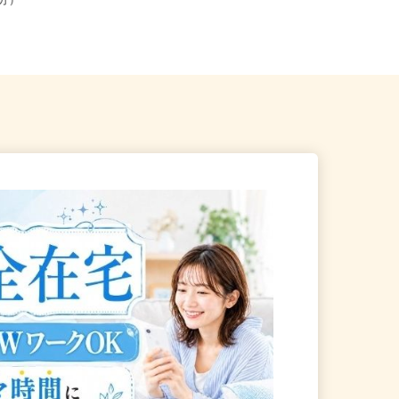
高松市番（琴電「瓦町駅」よ
全国どこからでも在宅勤務OK（全国
13分）
47都道府県対応、転勤なし）