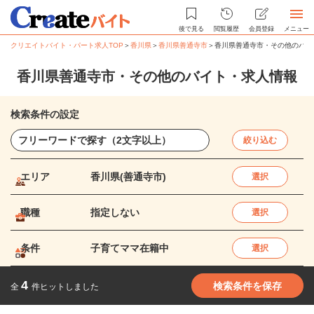
後で見る
閲覧履歴
会員登録
メニュー
クリエイトバイト・パート求人TOP
＞
香川県
＞
香川県善通寺市
＞
香川県善通寺市・その他のバイ
香川県善通寺市・その他のバイト・求人情報
検索条件の設定
絞り込む
エリア
香川県(善通寺市)
選択
職種
指定しない
選択
条件
子育てママ在籍中
選択
4
検索条件を保存
全
件ヒットしました