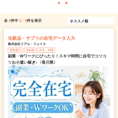
4
1
-
4
全
件中
件を表示
化粧品・サプリの在宅データ入力
株式会社リアル・フェイス
業務委託
登録制
在宅・内職
副業・Wワークにぴったり！スキマ時間に自宅でコツコ
ツお小遣い稼ぎ♪〈香川県〉