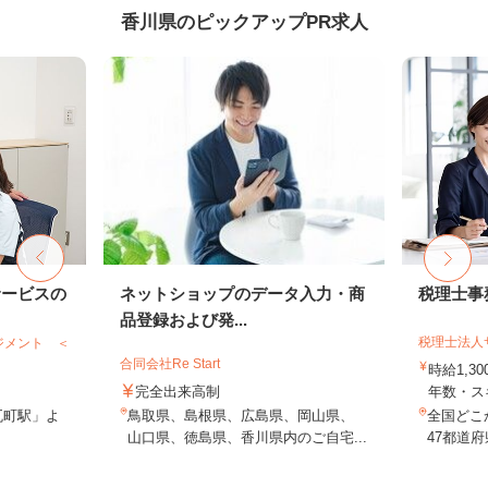
香川県のピックアップPR求人
サービスの
ネットショップのデータ入力・商
税理士事
品登録および発...
税理士法人
ジメント ＜
合同会社Re Start
時給1,3
完全出来高制
年数・ス
瓦町駅」よ
鳥取県、島根県、広島県、岡山県、
全国どこ
山口県、徳島県、香川県内のご自宅...
47都道