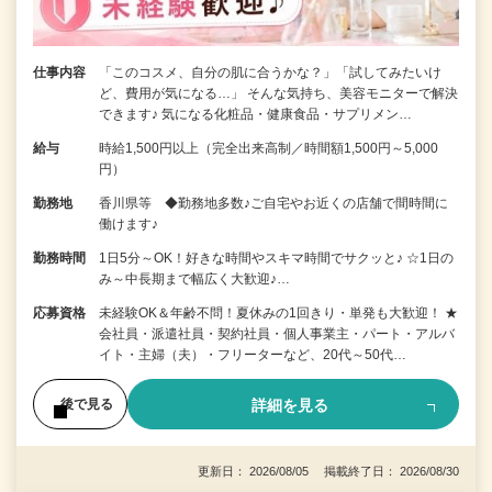
仕事内容
「このコスメ、自分の肌に合うかな？」「試してみたいけ
ど、費用が気になる…」 そんな気持ち、美容モニターで解決
できます♪ 気になる化粧品・健康食品・サプリメン…
給与
時給1,500円以上（完全出来高制／時間額1,500円～5,000
円）
勤務地
香川県等 ◆勤務地多数♪ご自宅やお近くの店舗で間時間に
働けます♪
勤務時間
1日5分～OK！好きな時間やスキマ時間でサクッと♪ ☆1日の
み～中長期まで幅広く大歓迎♪…
応募資格
未経験OK＆年齢不問！夏休みの1回きり・単発も大歓迎！ ★
会社員・派遣社員・契約社員・個人事業主・パート・アルバ
イト・主婦（夫）・フリーターなど、20代～50代…
詳細を見る
後で見る
更新日： 2026/08/05 掲載終了日： 2026/08/30