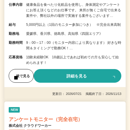
仕事内容
健康食品を食べたり化粧品を使用し、身体測定やアンケート
にお答え頂くなどのお仕事です。 来所が無くご自宅で出来る
案件や、弊社以外の場所で実施する案件もございます…
給与
5,000円以上（1回のモニター参加につき） ※完全出来高制
勤務地
愛媛県、香川県、徳島県、高知県《四国エリア》
勤務時間
9：00～17：00（モニター内容により異なります） 好きな時
間＆タイミングで勤務OK！…
応募資格
治験未経験OK 18歳以上であれば初めての方も安心して始
められます！
詳細を見る
後で見る
更新日： 2026/07/21 掲載終了日： 2026/11/13
NEW
アンケートモニター（完全在宅）
株式会社 クラウドワーカー