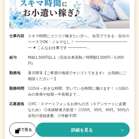
仕事内容
スキマ時間にコツコツ稼ぎたい方へ。 自宅でできる・自分の
ペースでOK・ノルマなし！ ━━━━━━━━━━━━━━
━ ▼ こんなお仕事です ━━━━━…
給与
時給1,500円以上（完全出来高制／時間額1,500円～5,000
円）
勤務地
香川県等【ご希望の地域でオシゴトできます♪ お気軽にご
相談ください！】
勤務時間
1日5分～好きな時間、空いている時間に働けます！ ☆1回の
みの単発や短期～中長期まで…
応募資格
◎PC・スマートフォンをお持ちの方（※アンケートに必要
なため） ◎未経験者大歓迎！ ◎20代、30代、40代、50代の
女性の登録多数 ◎年齢不問
詳細を見る
後で見る