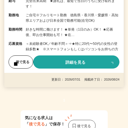
給与
完全出来高制 ★謝礼は、最短で当日のうちに受け取れま
す！
勤務地
ご自宅※フルリモート勤務 徳島県・香川県・愛媛県・高知
県エリアおよび日本全国で勤務可能(在宅OK)
勤務時間
好きな時間に働けます！ ★単発（1日のみ）OK！ ★応募
後、即お仕事開始も可！ ★在…
応募資格
＜未経験者OK／年齢不問＞⇒★特に20代〜50代の女性の登
録多数★ ※スマートフォンもしくはパソコンをお持ちの方
詳細を見る
後で見る
更新日： 2026/07/31 掲載終了日： 2026/08/24
1
気になる求人は
「
後で見る
」で保存！