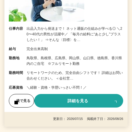
仕事内容
出品入力から発送まで！ ネット通販の仕組みが学べる◎ ＼2
0〜40代の男性が活躍中／ 「毎月の給料に“あと少し”プラス
したい！」 ⇒そんな〈目標〉を…
給与
完全出来高制
勤務地
鳥取県、島根県、広島県、岡山県、山口県、徳島県、香川県
内のご自宅 ※フルリモート勤務
勤務時間
リモートワークのため、完全自由シフトです！ 詳細はお問い
合わせください。 ＜会社営…
応募資格
＼経験・資格・学歴いっさい不問！／
詳細を見る
後で見る
更新日： 2026/07/15 掲載終了日： 2026/08/26