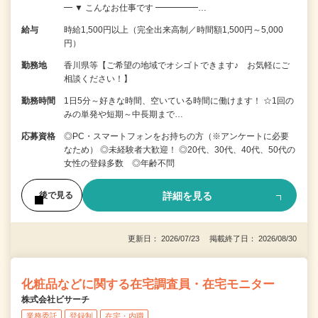
━ ▼ こんなお仕事です ━━━━━…
給与
時給1,500円以上（完全出来高制／時間額1,500円～5,000
円）
勤務地
香川県等【ご希望の地域でオシゴトできます♪ お気軽にご
相談ください！】
勤務時間
1日5分～好きな時間、空いている時間に働けます！ ☆1回の
みの単発や短期～中長期まで…
応募資格
◎PC・スマートフォンをお持ちの方（※アンケートに必要
なため） ◎未経験者大歓迎！ ◎20代、30代、40代、50代の
女性の登録多数 ◎年齢不問
詳細を見る
後で見る
更新日： 2026/07/23 掲載終了日： 2026/08/30
化粧品などに関する在宅調査員・在宅モニター
株式会社ビサーチ
業務委託
登録制
在宅・内職