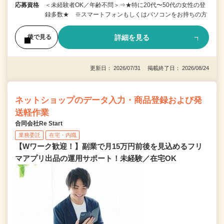
応募資格
＜未経験者OK／年齢不問＞⇒★特に20代〜50代の女性の登
録多数★ ※スマートフォンもしくはパソコンをお持ちの方
詳細を見る
後で見る
更新日： 2026/07/31 掲載終了日： 2026/08/24
ネットショップのデータ入力・商品登録および発
送軽作業
合同会社Re Start
業務委託
在宅・内職
【Wワーク歓迎！】副業で月15万円前後を見込めるフリ
マアプリ出品の運用サポート！未経験／在宅OK