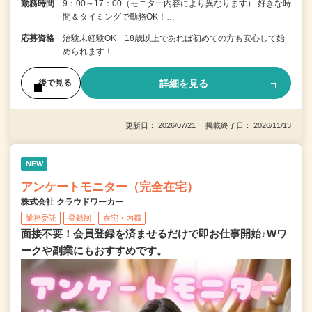
勤務時間
9：00～17：00（モニター内容により異なります） 好きな時
間＆タイミングで勤務OK！…
応募資格
治験未経験OK 18歳以上であれば初めての方も安心して始
められます！
詳細を見る
後で見る
更新日： 2026/07/21 掲載終了日： 2026/11/13
NEW
アンケートモニター（完全在宅）
株式会社 クラウドワーカー
業務委託
登録制
在宅・内職
面接不要！会員登録を済ませるだけで即お仕事開始♪Wワ
ークや副業にもおすすめです。