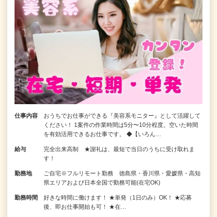
仕事内容
おうちでお仕事ができる『美容系モニター』として活躍して
ください！ 1案件の作業時間は5分〜10分程度。空いた時間
を有効活用できるお仕事です。 ◆【いろん…
給与
完全出来高制 ★謝礼は、最短で当日のうちに受け取れま
す！
勤務地
ご自宅※フルリモート勤務 徳島県・香川県・愛媛県・高知
県エリアおよび日本全国で勤務可能(在宅OK)
勤務時間
好きな時間に働けます！ ★単発（1日のみ）OK！ ★応募
後、即お仕事開始も可！ ★在…