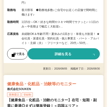
円）
勤務地
香川県等 ◆勤務地多数♪ご自宅やお近くの店舗で間時間に
働けます♪
勤務時間
1日5分～OK！好きな時間やスキマ時間でサクッと♪ ☆1日の
み～中長期まで幅広く大歓迎♪…
応募資格
未経験OK＆年齢不問！夏休みの1回きり・単発も大歓迎！ ★
会社員・派遣社員・契約社員・個人事業主・パート・アルバ
イト・主婦（夫）・フリーターなど、20代～50代…
詳細を見る
後で見る
更新日： 2026/08/05 掲載終了日： 2026/08/30
健康食品・化粧品・治験等のモニター
株式会社SOUKEN
業務委託
登録制
【健康食品・化粧品・治験のモニター】在宅・短期・副
業に最適◎まずは簡単登録！＜四国エリア＞