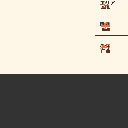
エリア
職種
条件