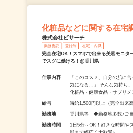
化粧品などに関する在宅
株式会社ビサーチ
業務委託
登録制
在宅・内職
完全在宅OK！スマホで出来る美容モニタ
でスグに働ける！@香川県
仕事内容
「このコスメ、自分の肌に
気になる…」 そんな気持ち
化粧品・健康食品・サプリ
給与
時給1,500円以上（完全出来高
勤務地
香川県等 ◆勤務地多数♪ご