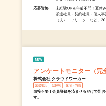
勤務時間
1日5分～OK！好きな時間や
期まで幅広く大歓迎♪…
応募資格
未経験OK＆年齢不問！夏休
派遣社員・契約社員・個人
（夫）・フリーターなど、20
NEW
アンケートモニター（完
株式会社 クラウドワーカー
業務委託
登録制
在宅・内職
面接不要！会員登録を済ませるだけで即お