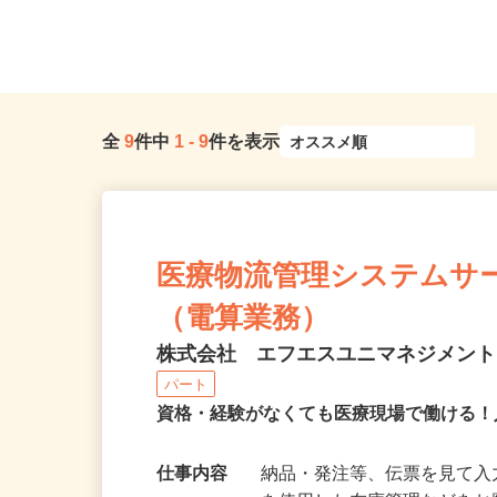
全
9
件中
1
-
9
件を表示
医療物流管理システムサ
（電算業務）
株式会社 エフエスユニマネジメン
パート
資格・経験がなくても医療現場で働ける