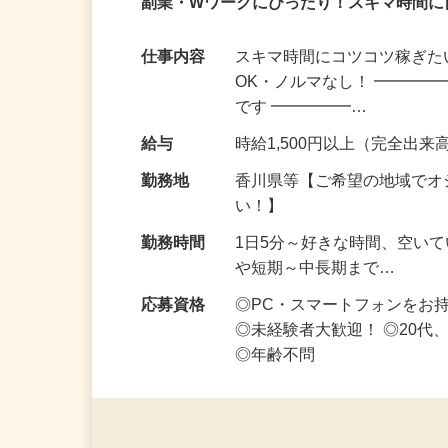
業務委託
登録制
在宅・内職
副業・Wワークにぴったり！スキマ時間に
仕事内容
スキマ時間にコツコツ稼ぎた
OK・ノルマなし！ ━━━━
です ━━━━━…
給与
時給1,500円以上（完全出来高
勤務地
香川県等【ご希望の地域でオ
い！】
勤務時間
1日5分～好きな時間、空い
や短期～中長期まで…
応募資格
◎PC・スマートフォンをお
◎未経験者大歓迎！ ◎20代
◎年齢不問