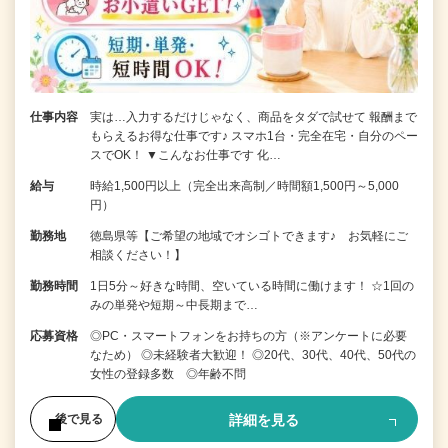
仕事内容
実は…入力するだけじゃなく、商品をタダで試せて 報酬まで
もらえるお得な仕事です♪ スマホ1台・完全在宅・自分のペー
スでOK！ ▼こんなお仕事です 化…
給与
時給1,500円以上（完全出来高制／時間額1,500円～5,000
円）
勤務地
徳島県等【ご希望の地域でオシゴトできます♪ お気軽にご
相談ください！】
勤務時間
1日5分～好きな時間、空いている時間に働けます！ ☆1回の
みの単発や短期～中長期まで…
応募資格
◎PC・スマートフォンをお持ちの方（※アンケートに必要
なため） ◎未経験者大歓迎！ ◎20代、30代、40代、50代の
女性の登録多数 ◎年齢不問
詳細を見る
後で見る