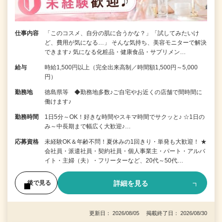
仕事内容
「このコスメ、自分の肌に合うかな？」「試してみたいけ
ど、費用が気になる…」 そんな気持ち、美容モニターで解決
できます♪ 気になる化粧品・健康食品・サプリメン…
給与
時給1,500円以上（完全出来高制／時間額1,500円～5,000
円）
勤務地
徳島県等 ◆勤務地多数♪ご自宅やお近くの店舗で間時間に
働けます♪
勤務時間
1日5分～OK！好きな時間やスキマ時間でサクッと♪ ☆1日の
み～中長期まで幅広く大歓迎♪…
応募資格
未経験OK＆年齢不問！夏休みの1回きり・単発も大歓迎！ ★
会社員・派遣社員・契約社員・個人事業主・パート・アルバ
イト・主婦（夫）・フリーターなど、20代～50代…
詳細を見る
後で見る
更新日： 2026/08/05 掲載終了日： 2026/08/30