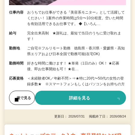
仕事内容
おうちでお仕事ができる『美容系モニター』として活躍して
ください！ 1案件の作業時間は5分〜10分程度。空いた時間
を有効活用できるお仕事です。 ◆【いろん…
給与
完全出来高制 ★謝礼は、最短で当日のうちに受け取れま
す！
勤務地
ご自宅※フルリモート勤務 徳島県・香川県・愛媛県・高知
県エリアおよび日本全国で勤務可能(在宅OK)
勤務時間
好きな時間に働けます！ ★単発（1日のみ）OK！ ★応募
後、即お仕事開始も可！ ★在…
応募資格
＜未経験者OK／年齢不問＞⇒★特に20代〜50代の女性の登
録多数★ ※スマートフォンもしくはパソコンをお持ちの方
詳細を見る
後で見る
更新日： 2026/07/31 掲載終了日： 2026/08/24