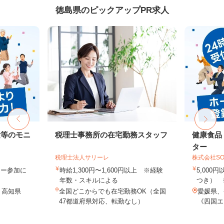
徳島県のピックアップPR求人
験等のモニ
税理士事務所の在宅勤務スタッフ
健康食品
ター
税理士法人サリーレ
株式会社SO
ター参加に
時給1,300円〜1,600円以上 ※経験
5,000
年数・スキルによる
つき） 
、高知県
全国どこからでも在宅勤務OK（全国
愛媛県、
47都道府県対応、転勤なし）
《四国エ