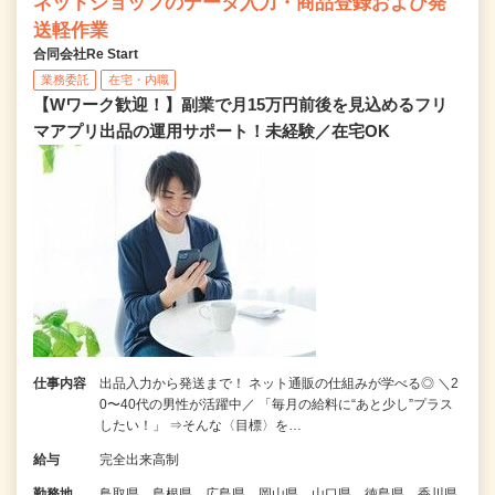
ネットショップのデータ入力・商品登録および発
送軽作業
合同会社Re Start
業務委託
在宅・内職
【Wワーク歓迎！】副業で月15万円前後を見込めるフリ
マアプリ出品の運用サポート！未経験／在宅OK
仕事内容
出品入力から発送まで！ ネット通販の仕組みが学べる◎ ＼2
0〜40代の男性が活躍中／ 「毎月の給料に“あと少し”プラス
したい！」 ⇒そんな〈目標〉を…
給与
完全出来高制
勤務地
鳥取県、島根県、広島県、岡山県、山口県、徳島県、香川県