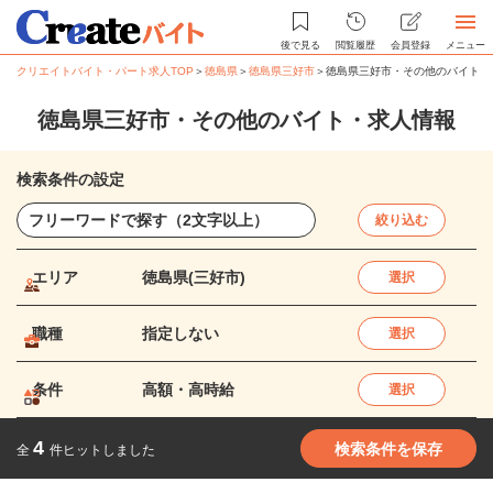
後で見る
閲覧履歴
会員登録
メニュー
クリエイトバイト・パート求人TOP
＞
徳島県
＞
徳島県三好市
＞
徳島県三好市・その他のバイト・
徳島県三好市・その他のバイト・求人情報
検索条件の設定
絞り込む
エリア
徳島県(三好市)
選択
職種
指定しない
選択
条件
高額・高時給
選択
4
検索条件を保存
全
件ヒットしました