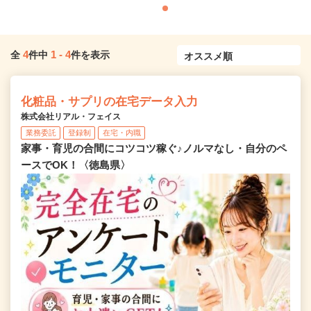
4
1
-
4
全
件中
件を表示
化粧品・サプリの在宅データ入力
株式会社リアル・フェイス
業務委託
登録制
在宅・内職
家事・育児の合間にコツコツ稼ぐ♪ノルマなし・自分のペ
ースでOK！〈徳島県〉