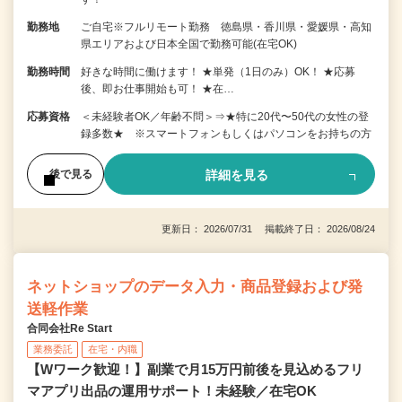
勤務地
ご自宅※フルリモート勤務 徳島県・香川県・愛媛県・高知
県エリアおよび日本全国で勤務可能(在宅OK)
勤務時間
好きな時間に働けます！ ★単発（1日のみ）OK！ ★応募
後、即お仕事開始も可！ ★在…
応募資格
＜未経験者OK／年齢不問＞⇒★特に20代〜50代の女性の登
録多数★ ※スマートフォンもしくはパソコンをお持ちの方
詳細を見る
後で見る
更新日： 2026/07/31 掲載終了日： 2026/08/24
ネットショップのデータ入力・商品登録および発
送軽作業
合同会社Re Start
業務委託
在宅・内職
【Wワーク歓迎！】副業で月15万円前後を見込めるフリ
マアプリ出品の運用サポート！未経験／在宅OK