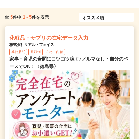
5
1
-
5
全
件中
件を表示
化粧品・サプリの在宅データ入力
株式会社リアル・フェイス
業務委託
登録制
在宅・内職
家事・育児の合間にコツコツ稼ぐ♪ノルマなし・自分のペ
ースでOK！〈徳島県〉