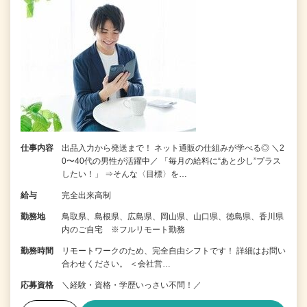
仕事内容
出品入力から発送まで！ ネット通販の仕組みが学べる◎ ＼2
0〜40代の男性が活躍中／ 「毎月の給料に“あと少し”プラス
したい！」 ⇒そんな〈目標〉を…
給与
完全出来高制
勤務地
鳥取県、島根県、広島県、岡山県、山口県、徳島県、香川県
内のご自宅 ※フルリモート勤務
勤務時間
リモートワークのため、完全自由シフトです！ 詳細はお問い
合わせください。 ＜会社営…
応募資格
＼経験・資格・学歴いっさい不問！／