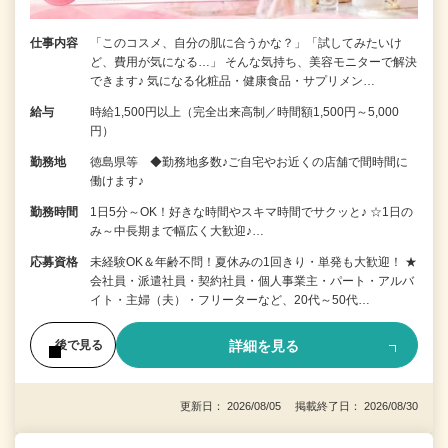
仕事内容
「このコスメ、自分の肌に合うかな？」「試してみたいけ
ど、費用が気になる…」 そんな気持ち、美容モニターで解決
できます♪ 気になる化粧品・健康食品・サプリメン…
給与
時給1,500円以上（完全出来高制／時間額1,500円～5,000
円）
勤務地
徳島県等 ◆勤務地多数♪ご自宅やお近くの店舗で間時間に
働けます♪
勤務時間
1日5分～OK！好きな時間やスキマ時間でサクッと♪ ☆1日の
み～中長期まで幅広く大歓迎♪…
応募資格
未経験OK＆年齢不問！夏休みの1回きり・単発も大歓迎！ ★
会社員・派遣社員・契約社員・個人事業主・パート・アルバ
イト・主婦（夫）・フリーターなど、20代～50代…
詳細を見る
後で見る
更新日： 2026/08/05 掲載終了日： 2026/08/30