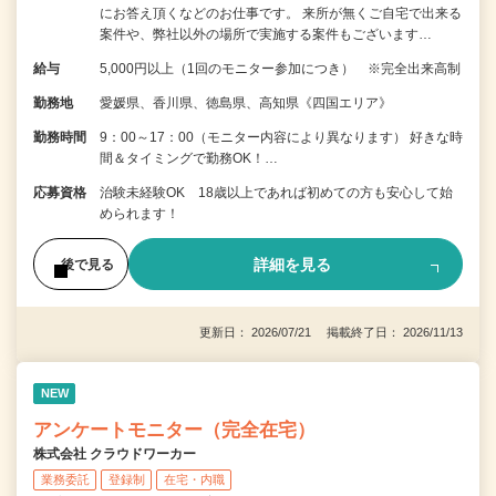
にお答え頂くなどのお仕事です。 来所が無くご自宅で出来る
案件や、弊社以外の場所で実施する案件もございます…
給与
5,000円以上（1回のモニター参加につき） ※完全出来高制
勤務地
愛媛県、香川県、徳島県、高知県《四国エリア》
勤務時間
9：00～17：00（モニター内容により異なります） 好きな時
間＆タイミングで勤務OK！…
応募資格
治験未経験OK 18歳以上であれば初めての方も安心して始
められます！
詳細を見る
後で見る
更新日： 2026/07/21 掲載終了日： 2026/11/13
NEW
アンケートモニター（完全在宅）
株式会社 クラウドワーカー
業務委託
登録制
在宅・内職