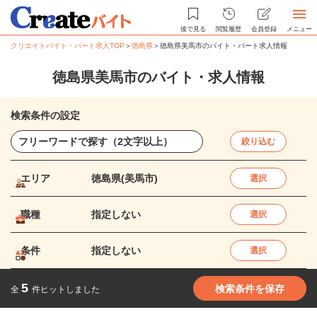
後で見る
閲覧履歴
会員登録
メニュー
クリエイトバイト・パート求人TOP
＞
徳島県
＞
徳島県美馬市のバイト・パート求人情報
徳島県美馬市のバイト・求人情報
検索条件の設定
絞り込む
エリア
徳島県(美馬市)
選択
職種
指定しない
選択
条件
指定しない
選択
5
検索条件を保存
全
件ヒットしました