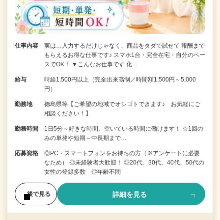
仕事内容
実は…入力するだけじゃなく、商品をタダで試せて 報酬まで
もらえるお得な仕事です♪ スマホ1台・完全在宅・自分のペー
スでOK！ ▼こんなお仕事です 化…
給与
時給1,500円以上（完全出来高制／時間額1,500円～5,000
円）
勤務地
徳島県等【ご希望の地域でオシゴトできます♪ お気軽にご
相談ください！】
勤務時間
1日5分～好きな時間、空いている時間に働けます！ ☆1回の
みの単発や短期～中長期まで…
応募資格
◎PC・スマートフォンをお持ちの方（※アンケートに必要
なため） ◎未経験者大歓迎！ ◎20代、30代、40代、50代の
女性の登録多数 ◎年齢不問
詳細を見る
後で見る