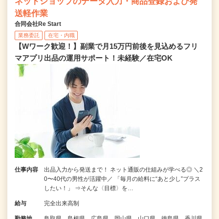
ネットショップのデータ入力・商品登録および発
送軽作業
合同会社Re Start
業務委託
在宅・内職
【Wワーク歓迎！】副業で月15万円前後を見込めるフリ
マアプリ出品の運用サポート！未経験／在宅OK
仕事内容
出品入力から発送まで！ ネット通販の仕組みが学べる◎ ＼2
0〜40代の男性が活躍中／ 「毎月の給料に“あと少し”プラス
したい！」 ⇒そんな〈目標〉を…
給与
完全出来高制
勤務地
鳥取県、島根県、広島県、岡山県、山口県、徳島県、香川県