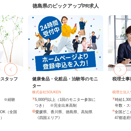
徳島県のピックアップPR求人
務スタッフ
健康食品・化粧品・治験等のモニ
税理士事
ター
株式会社SOUKEN
税理士法人
以上 ※経験
5,000円以上（1回のモニター参加に
時給1,3
つき） ※完全出来高制
年数・ス
OK（全国
愛媛県、香川県、徳島県、高知県
全国どこ
し）
《四国エリア》
47都道