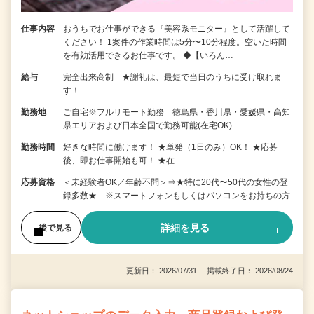
仕事内容
おうちでお仕事ができる『美容系モニター』として活躍して
ください！ 1案件の作業時間は5分〜10分程度。空いた時間
を有効活用できるお仕事です。 ◆【いろん…
給与
完全出来高制 ★謝礼は、最短で当日のうちに受け取れま
す！
勤務地
ご自宅※フルリモート勤務 徳島県・香川県・愛媛県・高知
県エリアおよび日本全国で勤務可能(在宅OK)
勤務時間
好きな時間に働けます！ ★単発（1日のみ）OK！ ★応募
後、即お仕事開始も可！ ★在…
応募資格
＜未経験者OK／年齢不問＞⇒★特に20代〜50代の女性の登
録多数★ ※スマートフォンもしくはパソコンをお持ちの方
詳細を見る
後で見る
更新日： 2026/07/31 掲載終了日： 2026/08/24