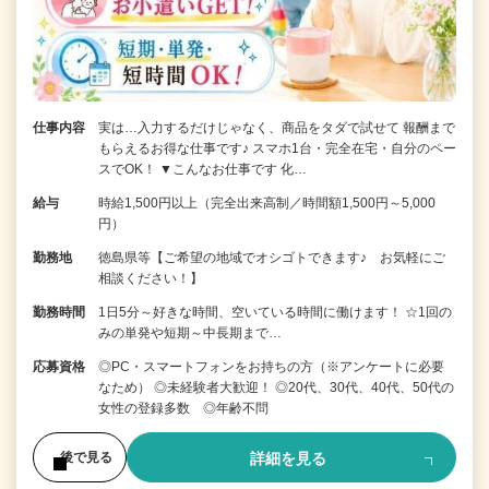
仕事内容
実は…入力するだけじゃなく、商品をタダで試せて 報酬まで
もらえるお得な仕事です♪ スマホ1台・完全在宅・自分のペー
スでOK！ ▼こんなお仕事です 化…
給与
時給1,500円以上（完全出来高制／時間額1,500円～5,000
円）
勤務地
徳島県等【ご希望の地域でオシゴトできます♪ お気軽にご
相談ください！】
勤務時間
1日5分～好きな時間、空いている時間に働けます！ ☆1回の
みの単発や短期～中長期まで…
応募資格
◎PC・スマートフォンをお持ちの方（※アンケートに必要
なため） ◎未経験者大歓迎！ ◎20代、30代、40代、50代の
女性の登録多数 ◎年齢不問
詳細を見る
後で見る