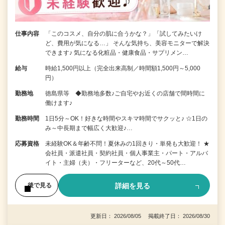
仕事内容
「このコスメ、自分の肌に合うかな？」「試してみたいけ
ど、費用が気になる…」 そんな気持ち、美容モニターで解決
できます♪ 気になる化粧品・健康食品・サプリメン…
給与
時給1,500円以上（完全出来高制／時間額1,500円～5,000
円）
勤務地
徳島県等 ◆勤務地多数♪ご自宅やお近くの店舗で間時間に
働けます♪
勤務時間
1日5分～OK！好きな時間やスキマ時間でサクッと♪ ☆1日の
み～中長期まで幅広く大歓迎♪…
応募資格
未経験OK＆年齢不問！夏休みの1回きり・単発も大歓迎！ ★
会社員・派遣社員・契約社員・個人事業主・パート・アルバ
イト・主婦（夫）・フリーターなど、20代～50代…
詳細を見る
後で見る
更新日： 2026/08/05 掲載終了日： 2026/08/30