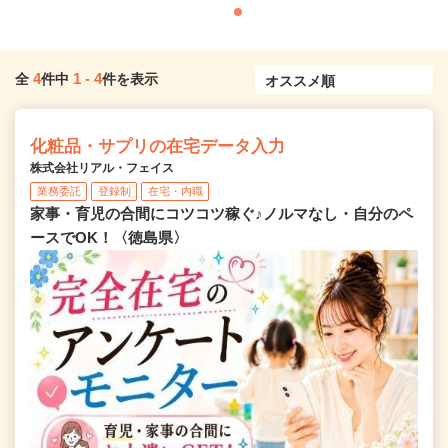
4
1
-
4
全
件中
件を表示
化粧品・サプリの在宅データ入力
株式会社リアル・フェイス
業務委託
登録制
在宅・内職
家事・育児の合間にコツコツ稼ぐ♪ノルマなし・自分のペ
ースでOK！〈徳島県〉