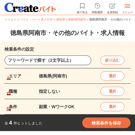
後で見る
閲覧履歴
会員登録
メニュー
クリエイトバイト・パート求人TOP
＞
徳島県
＞
徳島県阿南市
＞
徳島県阿南市・その他のバイト・
徳島県阿南市・その他のバイト・求人情報
検索条件の設定
絞り込む
エリア
徳島県(阿南市)
選択
職種
指定しない
選択
条件
副業・WワークOK
選択
4
検索条件を保存
全
件ヒットしました