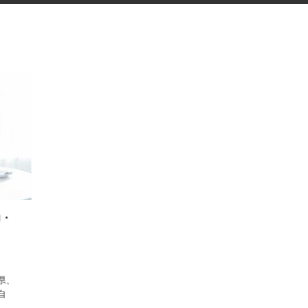
入力・
山県、