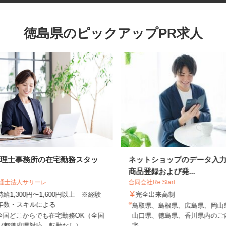
徳島県のピックアップPR求人
税理士事務所の在宅勤務スタッ
ネットショップのデータ
フ
商品登録および発...
税理士法人サリーレ
合同会社Re Start
時給1,300円〜1,600円以上 ※経験
完全出来高制
年数・スキルによる
鳥取県、島根県、広島県、岡