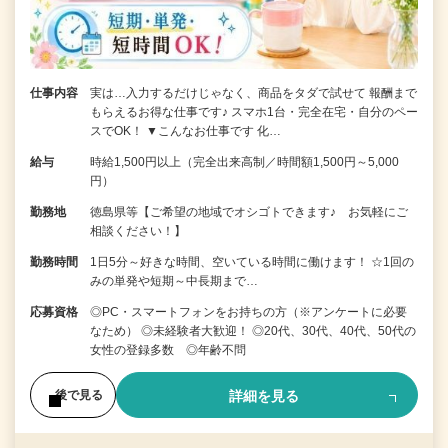
仕事内容
実は…入力するだけじゃなく、商品をタダで試せて 報酬まで
もらえるお得な仕事です♪ スマホ1台・完全在宅・自分のペー
スでOK！ ▼こんなお仕事です 化…
給与
時給1,500円以上（完全出来高制／時間額1,500円～5,000
円）
勤務地
徳島県等【ご希望の地域でオシゴトできます♪ お気軽にご
相談ください！】
勤務時間
1日5分～好きな時間、空いている時間に働けます！ ☆1回の
みの単発や短期～中長期まで…
応募資格
◎PC・スマートフォンをお持ちの方（※アンケートに必要
なため） ◎未経験者大歓迎！ ◎20代、30代、40代、50代の
女性の登録多数 ◎年齢不問
詳細を見る
後で見る