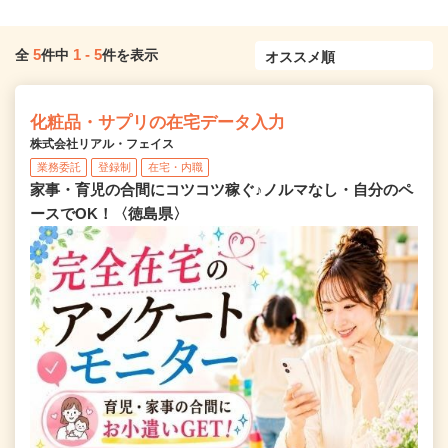
5
1
-
5
全
件中
件を表示
化粧品・サプリの在宅データ入力
株式会社リアル・フェイス
業務委託
登録制
在宅・内職
家事・育児の合間にコツコツ稼ぐ♪ノルマなし・自分のペ
ースでOK！〈徳島県〉