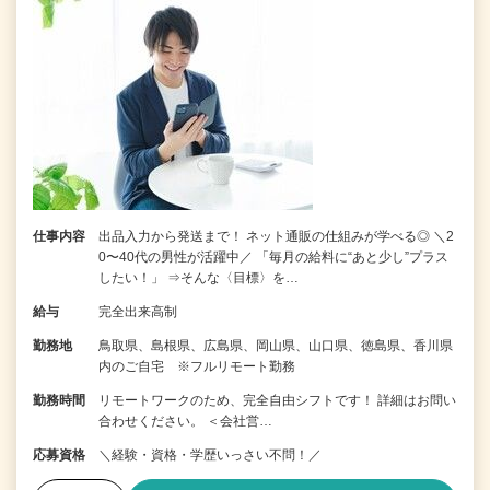
仕事内容
出品入力から発送まで！ ネット通販の仕組みが学べる◎ ＼2
0〜40代の男性が活躍中／ 「毎月の給料に“あと少し”プラス
したい！」 ⇒そんな〈目標〉を…
給与
完全出来高制
勤務地
鳥取県、島根県、広島県、岡山県、山口県、徳島県、香川県
内のご自宅 ※フルリモート勤務
勤務時間
リモートワークのため、完全自由シフトです！ 詳細はお問い
合わせください。 ＜会社営…
応募資格
＼経験・資格・学歴いっさい不問！／