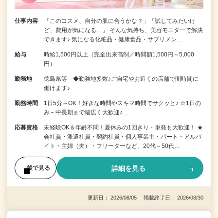
仕事内容
「このコスメ、自分の肌に合うかな？」「試してみたいけ
ど、費用が気になる…」 そんな気持ち、美容モニターで解決
できます♪ 気になる化粧品・健康食品・サプリメン…
給与
時給1,500円以上（完全出来高制／時間額1,500円～5,000
円）
勤務地
徳島県等 ◆勤務地多数♪ご自宅やお近くの店舗で間時間に
働けます♪
勤務時間
1日5分～OK！好きな時間やスキマ時間でサクッと♪ ☆1日の
み～中長期まで幅広く大歓迎♪…
応募資格
未経験OK＆年齢不問！夏休みの1回きり・単発も大歓迎！ ★
会社員・派遣社員・契約社員・個人事業主・パート・アルバ
イト・主婦（夫）・フリーターなど、20代～50代…
詳細を見る
後で見る
更新日： 2026/08/05 掲載終了日： 2026/08/30