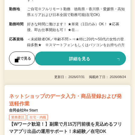
勤務地
ご自宅※フルリモート勤務 徳島県・香川県・愛媛県・高知
県エリアおよび日本全国で勤務可能(在宅OK)
勤務時間
好きな時間に働けます！ ★単発（1日のみ）OK！ ★応募
後、即お仕事開始も可！ ★在…
応募資格
＜未経験者OK／年齢不問＞⇒★特に20代〜50代の女性の登
録多数★ ※スマートフォンもしくはパソコンをお持ちの方
詳細を見る
後で見る
更新日： 2026/07/31 掲載終了日： 2026/08/24
ネットショップのデータ入力・商品登録および発
送軽作業
合同会社Re Start
業務委託
在宅・内職
【Wワーク歓迎！】副業で月15万円前後を見込めるフリ
マアプリ出品の運用サポート！未経験／在宅OK