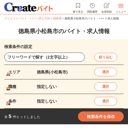
後で見る
閲覧履歴
会員登録
メニュー
クリエイトバイト・パート求人TOP
＞
徳島県
＞
徳島県小松島市のバイト・パート求人情報
徳島県小松島市のバイト・求人情報
検索条件の設定
絞り込む
エリア
徳島県(小松島市)
選択
職種
指定しない
選択
条件
指定しない
選択
5
検索条件を保存
全
件ヒットしました