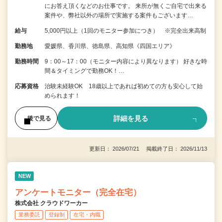
にお答え頂くなどのお仕事です。 来所が無くご自宅で出来る
案件や、弊社以外の場所で実施する案件もございます…
給与
5,000円以上（1回のモニター参加につき） ※完全出来高制
勤務地
愛媛県、香川県、徳島県、高知県《四国エリア》
勤務時間
9：00～17：00（モニター内容により異なります） 好きな時
間＆タイミングで勤務OK！…
応募資格
治験未経験OK 18歳以上であれば初めての方も安心して始
められます！
詳細を見る
後で見る
更新日： 2026/07/21 掲載終了日： 2026/11/13
NEW
アンケートモニター（完全在宅）
株式会社 クラウドワーカー
業務委託
登録制
在宅・内職