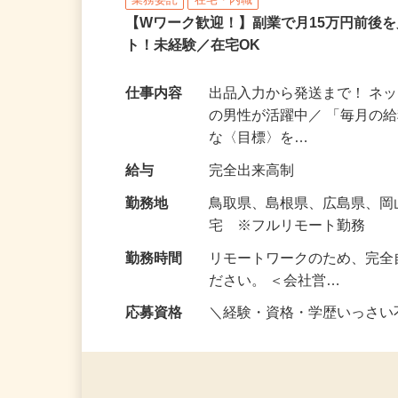
合同会社Re Start
業務委託
在宅・内職
【Wワーク歓迎！】副業で月15万円前後
ト！未経験／在宅OK
仕事内容
出品入力から発送まで！ ネッ
の男性が活躍中／ 「毎月の給
な〈目標〉を…
給与
完全出来高制
勤務地
鳥取県、島根県、広島県、
宅 ※フルリモート勤務
勤務時間
リモートワークのため、完全
ださい。 ＜会社営…
応募資格
＼経験・資格・学歴いっさ