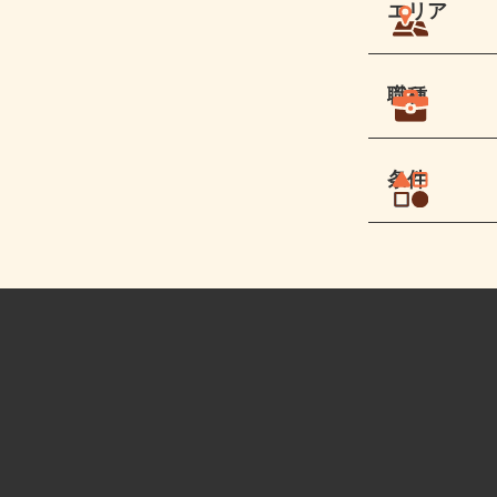
エリア
職種
条件