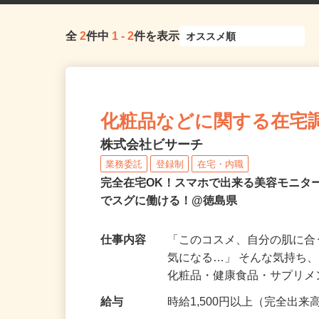
全
2
件中
1
-
2
件を表示
化粧品などに関する在宅
株式会社ビサーチ
業務委託
登録制
在宅・内職
完全在宅OK！スマホで出来る美容モニタ
でスグに働ける！@徳島県
仕事内容
「このコスメ、自分の肌に
気になる…」 そんな気持ち
化粧品・健康食品・サプリ
給与
時給1,500円以上（完全出来高