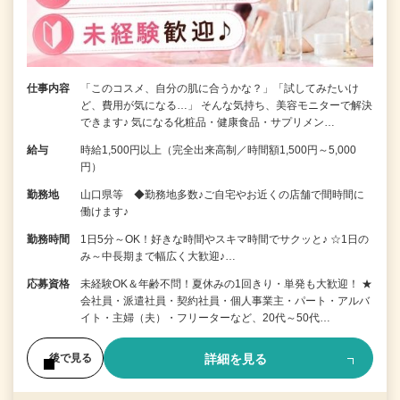
仕事内容
「このコスメ、自分の肌に合うかな？」「試してみたいけ
ど、費用が気になる…」 そんな気持ち、美容モニターで解決
できます♪ 気になる化粧品・健康食品・サプリメン…
給与
時給1,500円以上（完全出来高制／時間額1,500円～5,000
円）
勤務地
山口県等 ◆勤務地多数♪ご自宅やお近くの店舗で間時間に
働けます♪
勤務時間
1日5分～OK！好きな時間やスキマ時間でサクッと♪ ☆1日の
み～中長期まで幅広く大歓迎♪…
応募資格
未経験OK＆年齢不問！夏休みの1回きり・単発も大歓迎！ ★
会社員・派遣社員・契約社員・個人事業主・パート・アルバ
イト・主婦（夫）・フリーターなど、20代～50代…
詳細を見る
後で見る