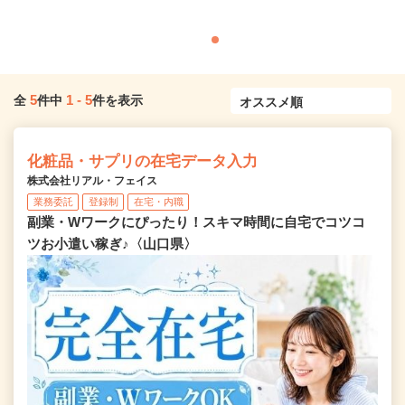
5
1
-
5
全
件中
件を表示
化粧品・サプリの在宅データ入力
株式会社リアル・フェイス
業務委託
登録制
在宅・内職
副業・Wワークにぴったり！スキマ時間に自宅でコツコ
ツお小遣い稼ぎ♪〈山口県〉