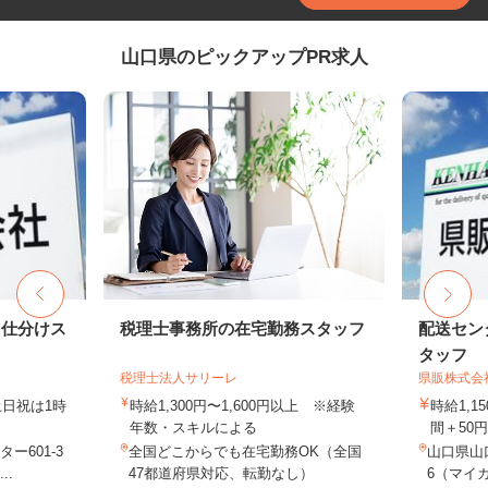
山口県のピックアップPR求人
ド仕分けス
税理士事務所の在宅勤務スタッフ
配送セン
タッフ
税理士法人サリーレ
県販株式会
（土日祝は1時
時給1,300円〜1,600円以上 ※経験
時給1,1
年数・スキルによる
間＋50
ー601-3
全国どこからでも在宅勤務OK（全国
山口県山
..
47都道府県対応、転勤なし）
6（マイカ