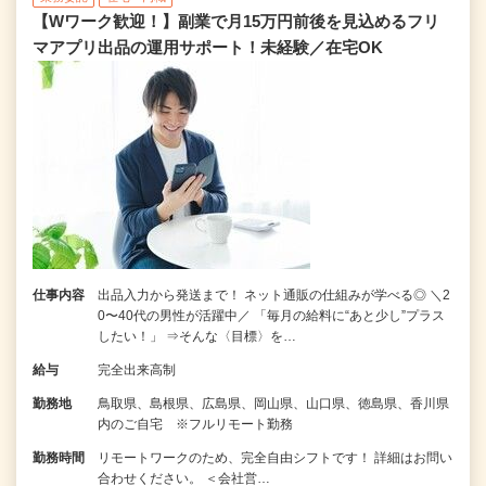
【Wワーク歓迎！】副業で月15万円前後を見込めるフリ
マアプリ出品の運用サポート！未経験／在宅OK
仕事内容
出品入力から発送まで！ ネット通販の仕組みが学べる◎ ＼2
0〜40代の男性が活躍中／ 「毎月の給料に“あと少し”プラス
したい！」 ⇒そんな〈目標〉を…
給与
完全出来高制
勤務地
鳥取県、島根県、広島県、岡山県、山口県、徳島県、香川県
内のご自宅 ※フルリモート勤務
勤務時間
リモートワークのため、完全自由シフトです！ 詳細はお問い
合わせください。 ＜会社営…