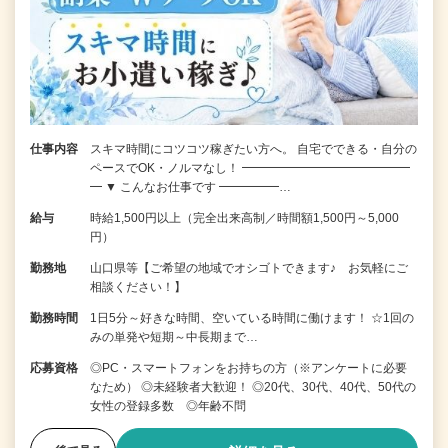
仕事内容
スキマ時間にコツコツ稼ぎたい方へ。 自宅でできる・自分の
ペースでOK・ノルマなし！ ━━━━━━━━━━━━━━
━ ▼ こんなお仕事です ━━━━━…
給与
時給1,500円以上（完全出来高制／時間額1,500円～5,000
円）
勤務地
山口県等【ご希望の地域でオシゴトできます♪ お気軽にご
相談ください！】
勤務時間
1日5分～好きな時間、空いている時間に働けます！ ☆1回の
みの単発や短期～中長期まで…
応募資格
◎PC・スマートフォンをお持ちの方（※アンケートに必要
なため） ◎未経験者大歓迎！ ◎20代、30代、40代、50代の
女性の登録多数 ◎年齢不問