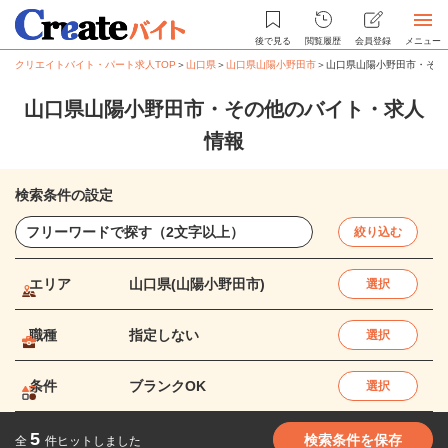
後で見る
閲覧履歴
会員登録
メニュー
クリエイトバイト・パート求人TOP
＞
山口県
＞
山口県山陽小野田市
＞
山口県山陽小野田市・その
山口県山陽小野田市・その他のバイト・求人
情報
検索条件の設定
絞り込む
エリア
山口県(山陽小野田市)
選択
職種
指定しない
選択
条件
ブランクOK
選択
5
検索条件を保存
全
件ヒットしました