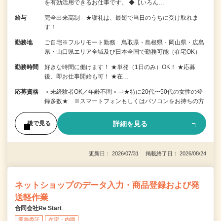
を有効活用できるお仕事です。 ◆【いろん…
給与
完全出来高制 ★謝礼は、最短で当日のうちに受け取れま
す！
勤務地
ご自宅※フルリモート勤務 鳥取県・島根県・岡山県・広島
県・山口県エリア全域及び日本全国で勤務可能（在宅OK）
勤務時間
好きな時間に働けます！ ★単発（1日のみ）OK！ ★応募
後、即お仕事開始も可！ ★在…
応募資格
＜未経験者OK／年齢不問＞⇒★特に20代〜50代の女性の登
録多数★ ※スマートフォンもしくはパソコンをお持ちの方
詳細を見る
後で見る
更新日： 2026/07/31 掲載終了日： 2026/08/24
ネットショップのデータ入力・商品登録および発
送軽作業
合同会社Re Start
業務委託
在宅・内職