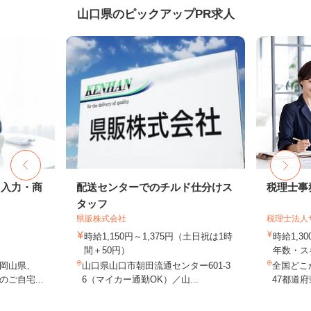
山口県のピックアップPR求人
タ入力・商
配送センターでのチルド仕分けス
税理士事
タッフ
県販株式会社
税理士法人
時給1,150円～1,375円（土日祝は1時
時給1,3
間＋50円）
年数・ス
岡山県、
山口県山口市朝田流通センター601-3
全国どこ
ご自宅...
6（マイカー通勤OK）／山...
47都道