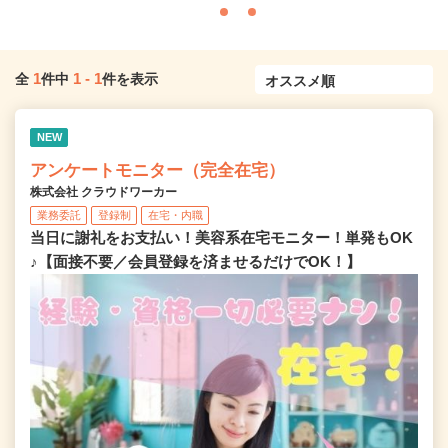
1
1
-
1
全
件中
件を表示
NEW
アンケートモニター（完全在宅）
株式会社 クラウドワーカー
業務委託
登録制
在宅・内職
当日に謝礼をお支払い！美容系在宅モニター！単発もOK
♪【面接不要／会員登録を済ませるだけでOK！】