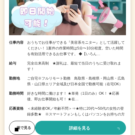
仕事内容
おうちでお仕事ができる『美容系モニター』として活躍して
ください！ 1案件の作業時間は5分〜10分程度。空いた時間
を有効活用できるお仕事です。 ◆【いろん…
給与
完全出来高制 ★謝礼は、最短で当日のうちに受け取れま
す！
勤務地
ご自宅※フルリモート勤務 鳥取県・島根県・岡山県・広島
県・山口県エリア全域及び日本全国で勤務可能（在宅OK）
勤務時間
好きな時間に働けます！ ★単発（1日のみ）OK！ ★応募
後、即お仕事開始も可！ ★在…
応募資格
＜未経験者OK／年齢不問＞⇒★特に20代〜50代の女性の登
録多数★ ※スマートフォンもしくはパソコンをお持ちの方
詳細を見る
後で見る