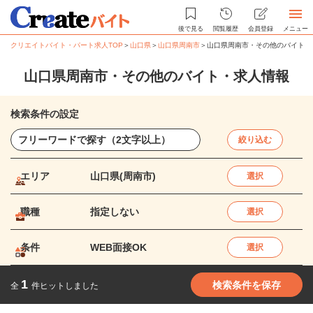
後で見る
閲覧履歴
会員登録
メニュー
クリエイトバイト・パート求人TOP
＞
山口県
＞
山口県周南市
＞
山口県周南市・その他のバイト・
山口県周南市・その他のバイト・求人情報
検索条件の設定
絞り込む
エリア
山口県(周南市)
選択
職種
指定しない
選択
条件
WEB面接OK
選択
1
検索条件を保存
全
件ヒットしました