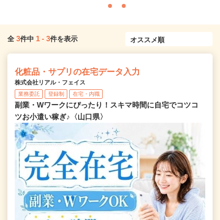
3
1
-
3
全
件中
件を表示
化粧品・サプリの在宅データ入力
株式会社リアル・フェイス
業務委託
登録制
在宅・内職
副業・Wワークにぴったり！スキマ時間に自宅でコツコ
ツお小遣い稼ぎ♪〈山口県〉