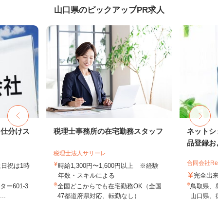
山口県のピックアップPR求人
ド仕分けス
税理士事務所の在宅勤務スタッフ
ネットシ
品登録およ
税理士法人サリーレ
合同会社Re S
（土日祝は1時
時給1,300円〜1,600円以上 ※経験
年数・スキルによる
完全出
ー601-3
全国どこからでも在宅勤務OK（全国
鳥取県、
..
47都道府県対応、転勤なし）
山口県、