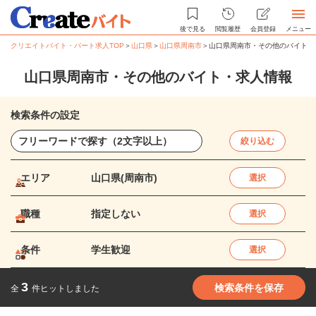
後で見る
閲覧履歴
会員登録
メニュー
クリエイトバイト・パート求人TOP
＞
山口県
＞
山口県周南市
＞
山口県周南市・その他のバイト・
山口県周南市・その他のバイト・求人情報
検索条件の設定
絞り込む
エリア
山口県(周南市)
選択
職種
指定しない
選択
条件
学生歓迎
選択
3
検索条件を保存
全
件ヒットしました