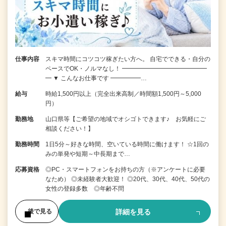
仕事内容
スキマ時間にコツコツ稼ぎたい方へ。 自宅でできる・自分の
ペースでOK・ノルマなし！ ━━━━━━━━━━━━━━
━ ▼ こんなお仕事です ━━━━━…
給与
時給1,500円以上（完全出来高制／時間額1,500円～5,000
円）
勤務地
山口県等【ご希望の地域でオシゴトできます♪ お気軽にご
相談ください！】
勤務時間
1日5分～好きな時間、空いている時間に働けます！ ☆1回の
みの単発や短期～中長期まで…
応募資格
◎PC・スマートフォンをお持ちの方（※アンケートに必要
なため） ◎未経験者大歓迎！ ◎20代、30代、40代、50代の
女性の登録多数 ◎年齢不問
詳細を見る
後で見る