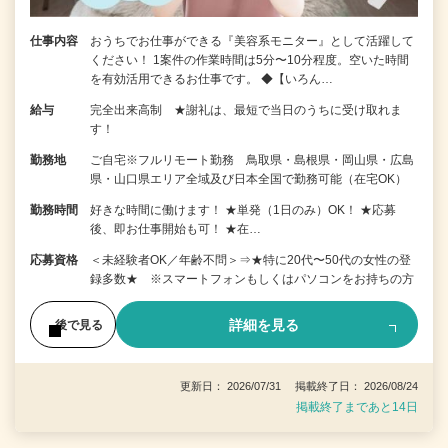
仕事内容
おうちでお仕事ができる『美容系モニター』として活躍して
ください！ 1案件の作業時間は5分〜10分程度。空いた時間
を有効活用できるお仕事です。 ◆【いろん…
給与
完全出来高制 ★謝礼は、最短で当日のうちに受け取れま
す！
勤務地
ご自宅※フルリモート勤務 鳥取県・島根県・岡山県・広島
県・山口県エリア全域及び日本全国で勤務可能（在宅OK）
勤務時間
好きな時間に働けます！ ★単発（1日のみ）OK！ ★応募
後、即お仕事開始も可！ ★在…
応募資格
＜未経験者OK／年齢不問＞⇒★特に20代〜50代の女性の登
録多数★ ※スマートフォンもしくはパソコンをお持ちの方
詳細を見る
後で見る
更新日： 2026/07/31 掲載終了日： 2026/08/24
掲載終了まであと14日