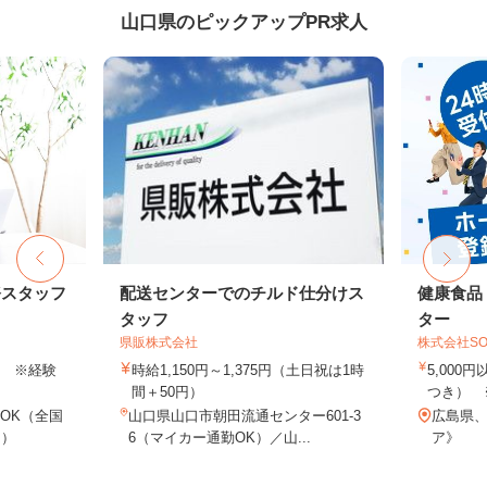
山口県のピックアップPR求人
務スタッフ
配送センターでのチルド仕分けス
健康食品
タッフ
ター
県販株式会社
株式会社SO
以上 ※経験
時給1,150円～1,375円（土日祝は1時
5,000
間＋50円）
つき） 
OK（全国
山口県山口市朝田流通センター601-3
広島県
し）
6（マイカー通勤OK）／山...
ア》