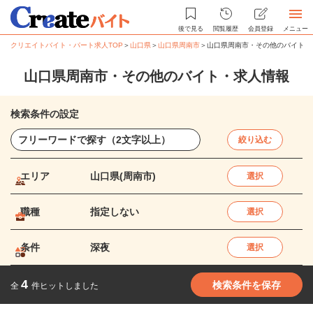
後で見る
閲覧履歴
会員登録
メニュー
クリエイトバイト・パート求人TOP
＞
山口県
＞
山口県周南市
＞
山口県周南市・その他のバイト・
山口県周南市・その他のバイト・求人情報
検索条件の設定
絞り込む
エリア
山口県(周南市)
選択
職種
指定しない
選択
条件
深夜
選択
4
検索条件を保存
全
件ヒットしました