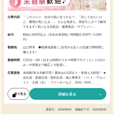
仕事内容
「このコスメ、自分の肌に合うかな？」「試してみたいけ
ど、費用が気になる…」 そんな気持ち、美容モニターで解決
できます♪ 気になる化粧品・健康食品・サプリメン…
給与
時給1,500円以上（完全出来高制／時間額1,500円～5,000
円）
勤務地
山口県等 ◆勤務地多数♪ご自宅やお近くの店舗で間時間に
働けます♪
勤務時間
1日5分～OK！好きな時間やスキマ時間でサクッと♪ ☆1日の
み～中長期まで幅広く大歓迎♪…
応募資格
未経験OK＆年齢不問！夏休みの1回きり・単発も大歓迎！ ★
会社員・派遣社員・契約社員・個人事業主・パート・アルバ
イト・主婦（夫）・フリーターなど、20代～50代…
詳細を見る
後で見る
更新日： 2026/08/05 掲載終了日： 2026/08/30