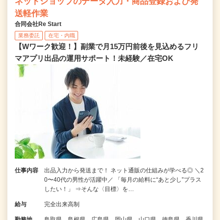
ネットショップのデータ入力・商品登録および発
送軽作業
合同会社Re Start
業務委託
在宅・内職
【Wワーク歓迎！】副業で月15万円前後を見込めるフリ
マアプリ出品の運用サポート！未経験／在宅OK
仕事内容
出品入力から発送まで！ ネット通販の仕組みが学べる◎ ＼2
0〜40代の男性が活躍中／ 「毎月の給料に“あと少し”プラス
したい！」 ⇒そんな〈目標〉を…
給与
完全出来高制
勤務地
鳥取県、島根県、広島県、岡山県、山口県、徳島県、香川県