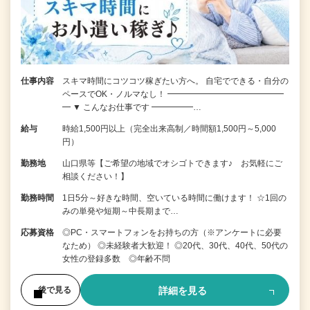
仕事内容
スキマ時間にコツコツ稼ぎたい方へ。 自宅でできる・自分の
ペースでOK・ノルマなし！ ━━━━━━━━━━━━━━
━ ▼ こんなお仕事です ━━━━━…
給与
時給1,500円以上（完全出来高制／時間額1,500円～5,000
円）
勤務地
山口県等【ご希望の地域でオシゴトできます♪ お気軽にご
相談ください！】
勤務時間
1日5分～好きな時間、空いている時間に働けます！ ☆1回の
みの単発や短期～中長期まで…
応募資格
◎PC・スマートフォンをお持ちの方（※アンケートに必要
なため） ◎未経験者大歓迎！ ◎20代、30代、40代、50代の
女性の登録多数 ◎年齢不問
詳細を見る
後で見る