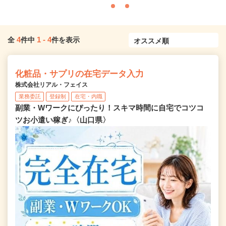
4
1
-
4
全
件中
件を表示
化粧品・サプリの在宅データ入力
株式会社リアル・フェイス
業務委託
登録制
在宅・内職
副業・Wワークにぴったり！スキマ時間に自宅でコツコ
ツお小遣い稼ぎ♪〈山口県〉