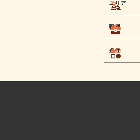
エリア
職種
条件