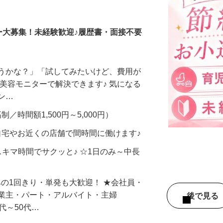
調査員・在宅モニター
ー大募集！未経験歓迎♪履歴書・面接不要
合うかな？」「試してみたいけど、費用が
、美容モニターで解決できます♪ 気になる
メン…
制／時間額1,500円～5,000円）
自宅やお近くの店舗で間時間に働けます♪
スキマ時間でサクッと♪ ☆1日のみ～中長
みの1回きり・単発も大歓迎！ ★会社員・
事業主・パート・アルバイト・主婦
後で見