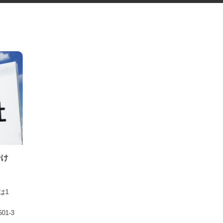
仕分け
日祝は1