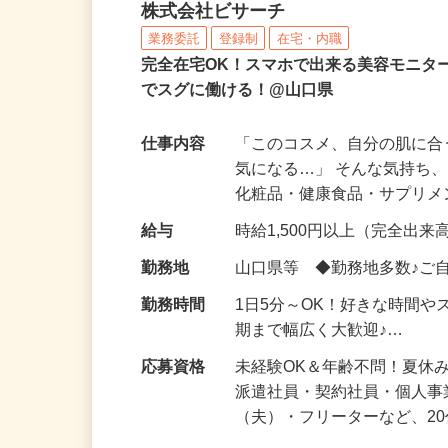
化粧品などに関する在宅
株式会社ビサーチ
業務委託
登録制
在宅・内職
完全在宅OK！スマホで出来る美容モニタ
でスグに働ける！@山口県
仕事内容
「このコスメ、自分の肌に
気になる…」 そんな気持ち
化粧品・健康食品・サプリ
給与
時給1,500円以上（完全出来高
勤務地
山口県等 ◆勤務地多数♪ご
勤務時間
1日5分～OK！好きな時間や
期まで幅広く大歓迎♪…
応募資格
未経験OK＆年齢不問！夏休
派遣社員・契約社員・個人