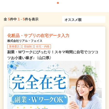
5
1
-
5
全
件中
件を表示
化粧品・サプリの在宅データ入力
株式会社リアル・フェイス
業務委託
登録制
在宅・内職
副業・Wワークにぴったり！スキマ時間に自宅でコツコ
ツお小遣い稼ぎ♪〈山口県〉