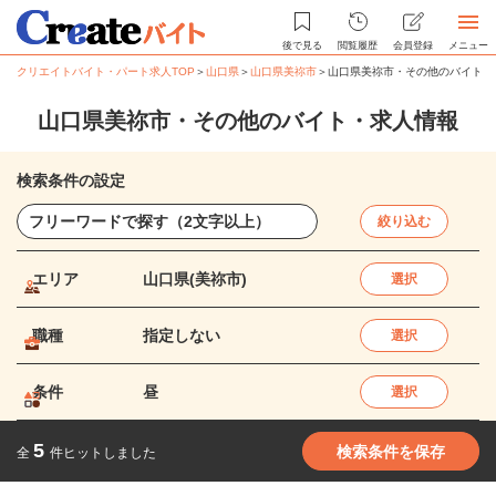
後で見る
閲覧履歴
会員登録
メニュー
クリエイトバイト・パート求人TOP
＞
山口県
＞
山口県美祢市
＞
山口県美祢市・その他のバイト・
山口県美祢市・その他のバイト・求人情報
検索条件の設定
絞り込む
エリア
山口県(美祢市)
選択
職種
指定しない
選択
条件
昼
選択
5
検索条件を保存
全
件ヒットしました