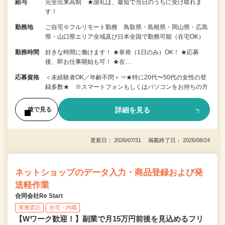
給与
完全出来高制 ★謝礼は、最短で当日のうちに受け取れま
す！
勤務地
ご自宅※フルリモート勤務 鳥取県・島根県・岡山県・広島
県・山口県エリア全域及び日本全国で勤務可能（在宅OK）
勤務時間
好きな時間に働けます！ ★単発（1日のみ）OK！ ★応募
後、即お仕事開始も可！ ★在…
応募資格
＜未経験者OK／年齢不問＞⇒★特に20代〜50代の女性の登
録多数★ ※スマートフォンもしくはパソコンをお持ちの方
詳細を見る
後で見る
更新日： 2026/07/31 掲載終了日： 2026/08/24
ネットショップのデータ入力・商品登録および発
送軽作業
合同会社Re Start
業務委託
在宅・内職
【Wワーク歓迎！】副業で月15万円前後を見込めるフリ