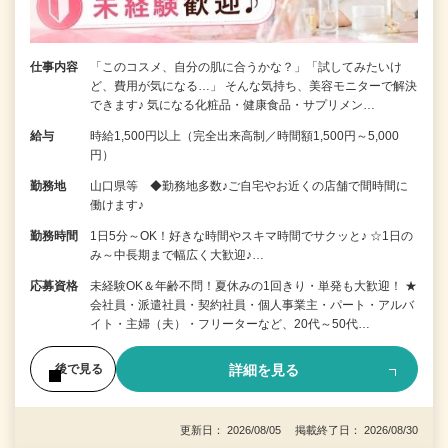
仕事内容
「このコスメ、自分の肌に合うかな？」「試してみたいけ
ど、費用が気になる…」 そんな気持ち、美容モニターで解決
できます♪ 気になる化粧品・健康食品・サプリメン…
給与
時給1,500円以上（完全出来高制／時間額1,500円～5,000
円）
勤務地
山口県等 ◆勤務地多数♪ご自宅やお近くの店舗で間時間に
働けます♪
勤務時間
1日5分～OK！好きな時間やスキマ時間でサクッと♪ ☆1日の
み～中長期まで幅広く大歓迎♪…
応募資格
未経験OK＆年齢不問！夏休みの1回きり・単発も大歓迎！ ★
会社員・派遣社員・契約社員・個人事業主・パート・アルバ
イト・主婦（夫）・フリーターなど、20代～50代…
詳細を見る
後で見る
更新日： 2026/08/05 掲載終了日： 2026/08/30