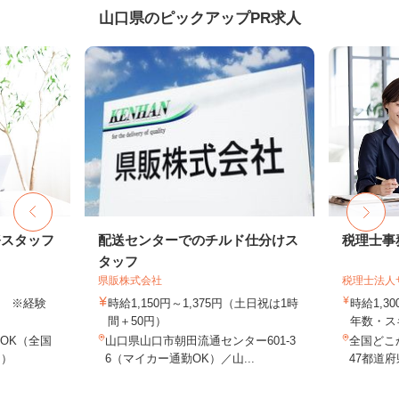
山口県のピックアップPR求人
務スタッフ
配送センターでのチルド仕分けス
税理士事
タッフ
県販株式会社
税理士法人
以上 ※経験
時給1,150円～1,375円（土日祝は1時
時給1,3
間＋50円）
年数・ス
OK（全国
山口県山口市朝田流通センター601-3
全国どこ
し）
6（マイカー通勤OK）／山...
47都道