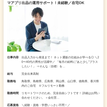
マアプリ出品の運用サポート！未経験／在宅OK
仕事内容
出品入力から発送まで！ ネット通販の仕組みが学べる◎ ＼2
0〜40代の男性が活躍中／ 「毎月の給料に“あと少し”プラス
したい！」 ⇒そんな〈目標〉を…
給与
完全出来高制
勤務地
鳥取県、島根県、広島県、岡山県、山口県、徳島県、香川県
内のご自宅 ※フルリモート勤務
勤務時間
リモートワークのため、完全自由シフトです！ 詳細はお問い
合わせください。 ＜会社営…
応募資格
＼経験・資格・学歴いっさい不問！／