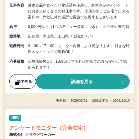
仕事内容
健康食品を食べたり化粧品を使用し、身体測定やアンケート
にお答え頂くなどのお仕事です。 来所が無くご自宅で出来る
案件や、弊社以外の場所で実施する案件もございます…
給与
5,000円以上（1回のモニター参加につき） ※完全出来高制
勤務地
広島県、岡山県、山口県《山陽エリア》
勤務時間
9：00～17：00（モニター内容により異なります） 好きな時
間＆タイミングで勤務OK！…
応募資格
治験未経験OK 18歳以上であれば初めての方も安心して始
められます！
詳細を見る
後で見る
更新日： 2026/07/21 掲載終了日： 2026/11/13
NEW
アンケートモニター（完全在宅）
株式会社 クラウドワーカー