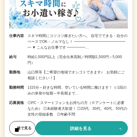
仕事内容
スキマ時間にコツコツ稼ぎたい方へ。 自宅でできる・自分の
ペースでOK・ノルマなし！ ━━━━━━━━━━━━━━
━ ▼ こんなお仕事です ━━━━━…
給与
時給1,500円以上（完全出来高制／時間額1,500円～5,000
円）
勤務地
山口県等【ご希望の地域でオシゴトできます♪ お気軽にご
相談ください！】
勤務時間
1日5分～好きな時間、空いている時間に働けます！ ☆1回の
みの単発や短期～中長期まで…
応募資格
◎PC・スマートフォンをお持ちの方（※アンケートに必要
なため） ◎未経験者大歓迎！ ◎20代、30代、40代、50代の
女性の登録多数 ◎年齢不問
詳細を見る
後で見る