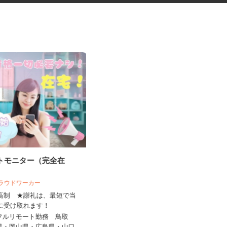
ートモニター（完全在
税理士事務所の在宅勤務スタッ
フ
 クラウドワーカー
税理士法人サリーレ
来高制 ★謝礼は、最短で当
ちに受け取れます！
時給1,300円〜1,600円以上 ※経験
年数・スキルによる