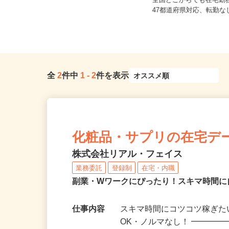
ご自宅※フルリモート勤務 鳥取
県・島根県・岡山県・広島県・山口
全国どこからでも在宅勤
県...
47都道府県対応、転勤
全
2
件中
1
-
2
件を表示
化粧品・サプリの在宅デ
株式会社リアル・フェイス
業務委託
登録制
在宅・内職
副業・Wワークにぴったり！スキマ時間に
仕事内容
スキマ時間にコツコツ稼ぎた