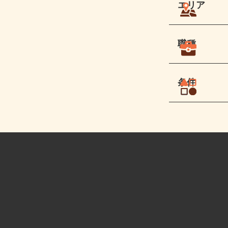
エリア
職種
条件