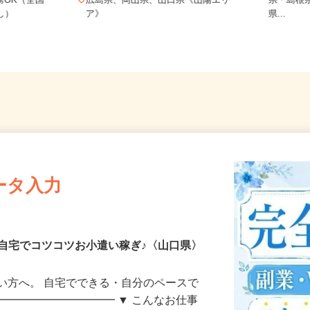
ご自宅
務OK（全国
広島県、岡山県、山口県《山陽エリ
県・島
なし）
ア》
県...
ータ入力
自宅でコツコツお小遣い稼ぎ♪〈山口県〉
い方へ。 自宅でできる・自分のペースで