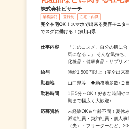
化粧品などに関する在宅
株式会社ビサーチ
業務委託
登録制
在宅・内職
完全在宅OK！スマホで出来る美容モニタ
でスグに働ける！@山口県
仕事内容
「このコスメ、自分の肌に
気になる…」 そんな気持ち
化粧品・健康食品・サプリ
給与
時給1,500円以上（完全出来高
勤務地
山口県等 ◆勤務地多数♪ご
勤務時間
1日5分～OK！好きな時間や
期まで幅広く大歓迎♪…
応募資格
未経験OK＆年齢不問！夏休