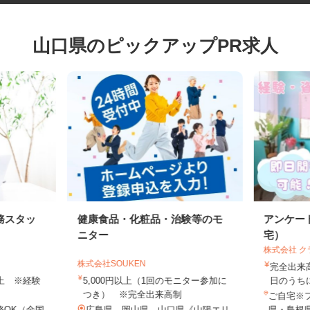
山口県のピックアップPR求人
務スタッ
健康食品・化粧品・治験等のモ
アンケ
ニター
宅）
株式会社
株式会社SOUKEN
完全出
円以上 ※経験
5,000円以上（1回のモニター参加に
日のう
つき） ※完全出来高制