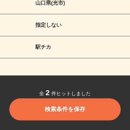
山口県(光市)
指定しない
駅チカ
2
全
件ヒットしました
検索条件を保存