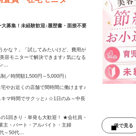
調査員・在宅モニター
ー大募集！未経験歓迎♪履歴書・面接不要
合うかな？」「試してみたいけど、費用が
、美容モニターで解決できます♪ 気になる
メン…
制／時間額1,500円～5,000円）
自宅やお近くの店舗で間時間に働けます♪
スキマ時間でサクッと♪ ☆1日のみ～中長
みの1回きり・単発も大歓迎！ ★会社員・