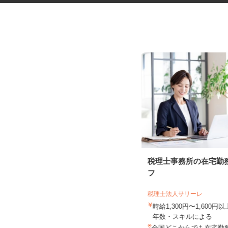
アンケートモニター（完全在
税理士事務所の在宅勤
宅）
フ
株式会社 クラウドワーカー
税理士法人サリーレ
完全出来高制 ★謝礼は、最短で当
日のうちに受け取れます！
時給1,300円〜1,600
年数・スキルによる