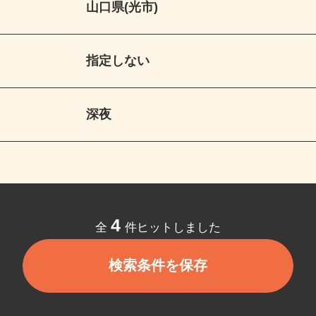
山口県(光市)
指定しない
深夜
4
全
件ヒットしました
検索条件を保存