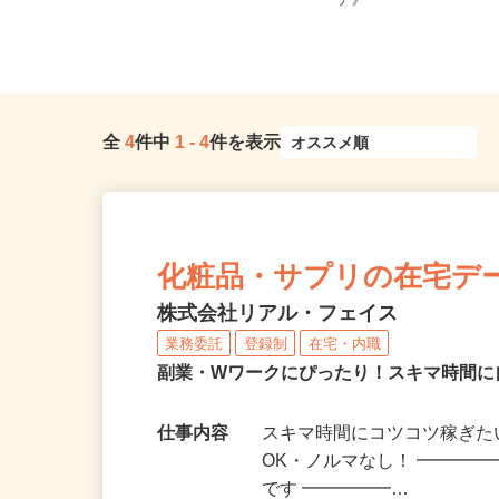
山口県山口市朝田流通センター601-3
広島県、岡山県、山口
6（マイカー通勤OK）／山...
ア》
全
4
件中
1
-
4
件を表示
化粧品・サプリの在宅デ
株式会社リアル・フェイス
業務委託
登録制
在宅・内職
副業・Wワークにぴったり！スキマ時間に
仕事内容
スキマ時間にコツコツ稼ぎた
OK・ノルマなし！ ━━━━