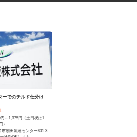
ンターでのチルド仕分け
健康食品・化粧品・治験等のモ
フ
ニター
会社
株式会社SOUKEN
150円～1,375円（土日祝は1
5,000円以上（1回のモニター参加に
50円）
つき） ※完全出来高制