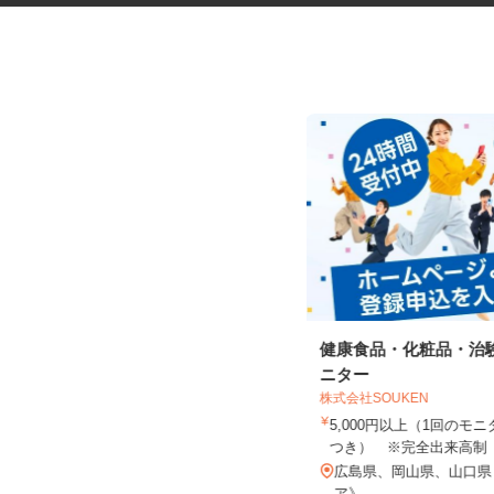
配送センターでのチルド仕分け
健康食品・化粧品・治
スタッフ
ニター
県販株式会社
株式会社SOUKEN
時給1,150円～1,375円（土日祝は1
5,000円以上（1回の
時間＋50円）
つき） ※完全出来高