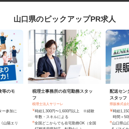
山口県のピックアップPR求人
験等のモ
税理士事務所の在宅勤務スタッ
配送セ
フ
スタッ
税理士法人サリーレ
県販株式
モニター参加に
時給1,300円〜1,600円以上 ※経験
時給1,
制
年数・スキルによる
時間＋