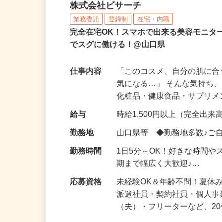
化粧品などに関する在宅
株式会社ビサーチ
業務委託
登録制
在宅・内職
完全在宅OK！スマホで出来る美容モニタ
でスグに働ける！@山口県
仕事内容
「このコスメ、自分の肌に
気になる…」 そんな気持ち
化粧品・健康食品・サプリ
給与
時給1,500円以上（完全出来高
勤務地
山口県等 ◆勤務地多数♪ご
勤務時間
1日5分～OK！好きな時間や
期まで幅広く大歓迎♪…
応募資格
未経験OK＆年齢不問！夏休
派遣社員・契約社員・個人