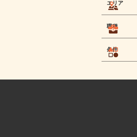
エリア
職種
条件