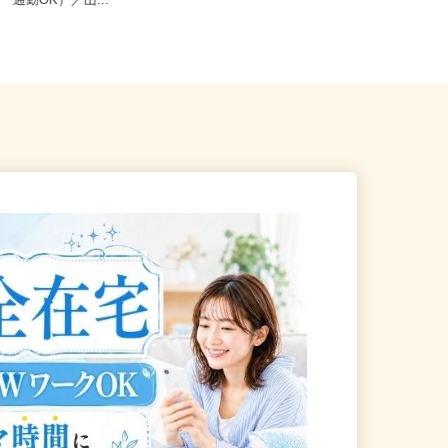
山口市朝田流通センター601-3
広島県、岡山県、山口県《山陽エリ
カー通勤OK）／山...
ア》