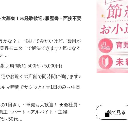
調査員・在宅モニター
ー大募集！未経験歓迎♪履歴書・面接不要
合うかな？」「試してみたいけど、費用が
、美容モニターで解決できます♪ 気になる
メン…
制／時間額1,500円～5,000円）
自宅やお近くの店舗で間時間に働けます♪
スキマ時間でサクッと♪ ☆1日のみ～中長
みの1回きり・単発も大歓迎！ ★会社員・
事業主・パート・アルバイト・主婦
後で見