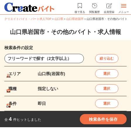
後で見る
閲覧履歴
会員登録
メニュー
クリエイトバイト・パート求人TOP
＞
山口県
＞
山口県岩国市
＞
山口県岩国市・その他のバイト・
山口県岩国市・その他のバイト・求人情報
検索条件の設定
絞り込む
エリア
山口県(岩国市)
選択
職種
指定しない
選択
条件
即日
選択
4
検索条件を保存
全
件ヒットしました