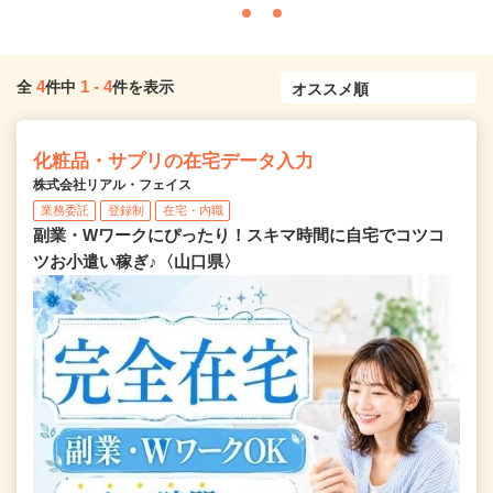
4
1
-
4
全
件中
件を表示
化粧品・サプリの在宅データ入力
株式会社リアル・フェイス
業務委託
登録制
在宅・内職
副業・Wワークにぴったり！スキマ時間に自宅でコツコ
ツお小遣い稼ぎ♪〈山口県〉