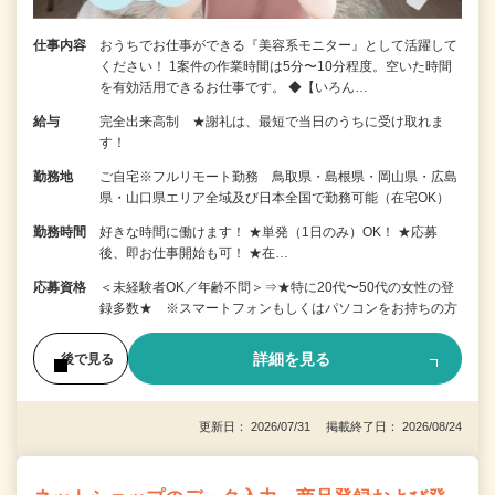
仕事内容
おうちでお仕事ができる『美容系モニター』として活躍して
ください！ 1案件の作業時間は5分〜10分程度。空いた時間
を有効活用できるお仕事です。 ◆【いろん…
給与
完全出来高制 ★謝礼は、最短で当日のうちに受け取れま
す！
勤務地
ご自宅※フルリモート勤務 鳥取県・島根県・岡山県・広島
県・山口県エリア全域及び日本全国で勤務可能（在宅OK）
勤務時間
好きな時間に働けます！ ★単発（1日のみ）OK！ ★応募
後、即お仕事開始も可！ ★在…
応募資格
＜未経験者OK／年齢不問＞⇒★特に20代〜50代の女性の登
録多数★ ※スマートフォンもしくはパソコンをお持ちの方
詳細を見る
後で見る
更新日： 2026/07/31 掲載終了日： 2026/08/24