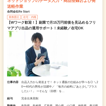
ネットショップのデータ入力・商品登録および発
送軽作業
合同会社Re Start
業務委託
在宅・内職
【Wワーク歓迎！】副業で月15万円前後を見込めるフリ
マアプリ出品の運用サポート！未経験／在宅OK
仕事内容
出品入力から発送まで！ ネット通販の仕組みが学べる◎ ＼2
0〜40代の男性が活躍中／ 「毎月の給料に“あと少し”プラス
したい！」 ⇒そんな〈目標〉を…
給与
完全出来高制
勤務地
鳥取県、島根県、広島県、岡山県、山口県、徳島県、香川県