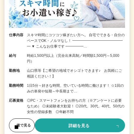
仕事内容
スキマ時間にコツコツ稼ぎたい方へ。 自宅でできる・自分の
ペースでOK・ノルマなし！ ━━━━━━━━━━━━━━
━ ▼ こんなお仕事です ━━━━━…
給与
時給1,500円以上（完全出来高制／時間額1,500円～5,000
円）
勤務地
山口県等【ご希望の地域でオシゴトできます♪ お気軽にご
相談ください！】
勤務時間
1日5分～好きな時間、空いている時間に働けます！ ☆1回の
みの単発や短期～中長期まで…
応募資格
◎PC・スマートフォンをお持ちの方（※アンケートに必要
なため） ◎未経験者大歓迎！ ◎20代、30代、40代、50代の
女性の登録多数 ◎年齢不問
詳細を見る
後で見る