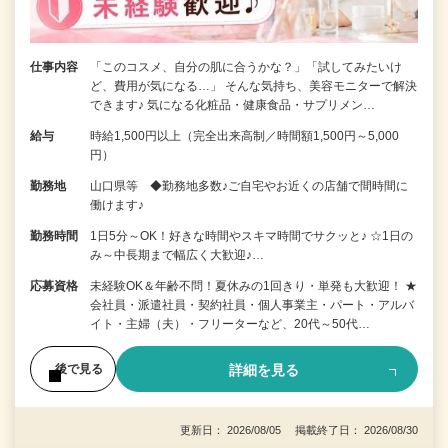
仕事内容
「このコスメ、自分の肌に合うかな？」「試してみたいけ
ど、費用が気になる…」 そんな気持ち、美容モニターで解決
できます♪ 気になる化粧品・健康食品・サプリメン…
給与
時給1,500円以上（完全出来高制／時間額1,500円～5,000
円）
勤務地
山口県等 ◆勤務地多数♪ご自宅やお近くの店舗で間時間に
働けます♪
勤務時間
1日5分～OK！好きな時間やスキマ時間でサクッと♪ ☆1日の
み～中長期まで幅広く大歓迎♪…
応募資格
未経験OK＆年齢不問！夏休みの1回きり・単発も大歓迎！ ★
会社員・派遣社員・契約社員・個人事業主・パート・アルバ
イト・主婦（夫）・フリーターなど、20代～50代…
詳細を見る
後で見る
更新日： 2026/08/05 掲載終了日： 2026/08/30