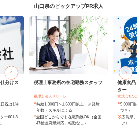
山口県のピックアップPR求人
ド仕分けス
税理士事務所の在宅勤務スタッフ
健康食品
ター
税理士法人サリーレ
株式会社SO
（土日祝は1時
時給1,300円〜1,600円以上 ※経験
5,000
年数・スキルによる
つき） 
ー601-3
全国どこからでも在宅勤務OK（全国
広島県
..
47都道府県対応、転勤なし）
ア》