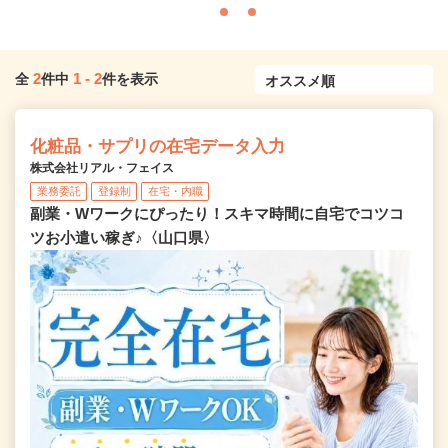
2
1
-
2
全
件中
件を表示
化粧品・サプリの在宅データ入力
株式会社リアル・フェイス
業務委託
登録制
在宅・内職
副業・Wワークにぴったり！スキマ時間に自宅でコツコ
ツお小遣い稼ぎ♪〈山口県〉