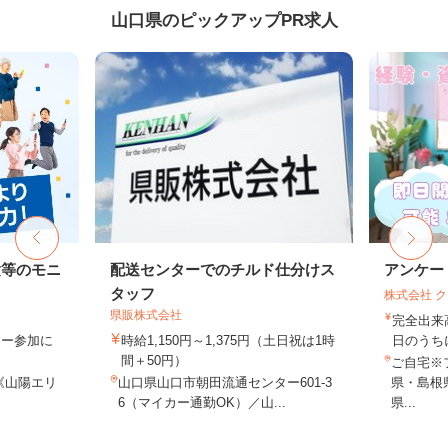
山口県のピックアップPR求人
験等のモニ
配送センターでのチルド仕分けス
アンケー
タッフ
株式会社 
県販株式会社
完全出来
ター参加に
時給1,150円～1,375円（土日祝は1時
日のうち
間＋50円）
ご自宅※
《山陽エリ
山口県山口市朝田流通センター601-3
県・島根
6（マイカー通勤OK）／山...
県...