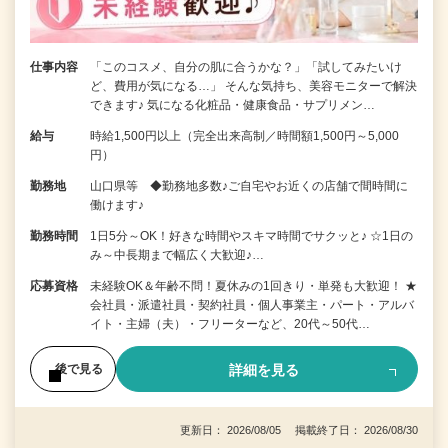
仕事内容
「このコスメ、自分の肌に合うかな？」「試してみたいけ
ど、費用が気になる…」 そんな気持ち、美容モニターで解決
できます♪ 気になる化粧品・健康食品・サプリメン…
給与
時給1,500円以上（完全出来高制／時間額1,500円～5,000
円）
勤務地
山口県等 ◆勤務地多数♪ご自宅やお近くの店舗で間時間に
働けます♪
勤務時間
1日5分～OK！好きな時間やスキマ時間でサクッと♪ ☆1日の
み～中長期まで幅広く大歓迎♪…
応募資格
未経験OK＆年齢不問！夏休みの1回きり・単発も大歓迎！ ★
会社員・派遣社員・契約社員・個人事業主・パート・アルバ
イト・主婦（夫）・フリーターなど、20代～50代…
詳細を見る
後で見る
更新日： 2026/08/05 掲載終了日： 2026/08/30