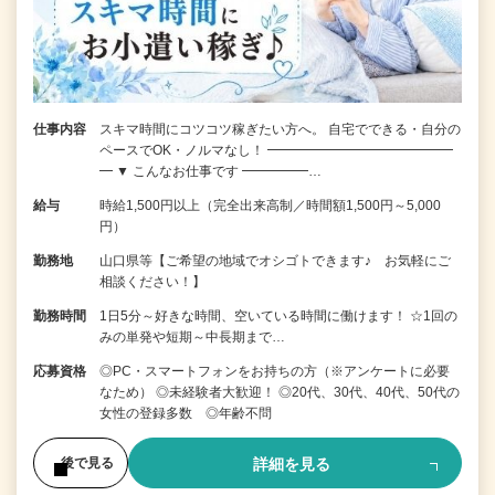
仕事内容
スキマ時間にコツコツ稼ぎたい方へ。 自宅でできる・自分の
ペースでOK・ノルマなし！ ━━━━━━━━━━━━━━
━ ▼ こんなお仕事です ━━━━━…
給与
時給1,500円以上（完全出来高制／時間額1,500円～5,000
円）
勤務地
山口県等【ご希望の地域でオシゴトできます♪ お気軽にご
相談ください！】
勤務時間
1日5分～好きな時間、空いている時間に働けます！ ☆1回の
みの単発や短期～中長期まで…
応募資格
◎PC・スマートフォンをお持ちの方（※アンケートに必要
なため） ◎未経験者大歓迎！ ◎20代、30代、40代、50代の
女性の登録多数 ◎年齢不問
詳細を見る
後で見る