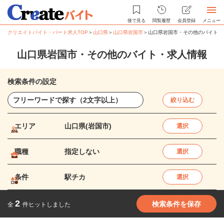
後で見る
閲覧履歴
会員登録
メニュー
クリエイトバイト・パート求人TOP
＞
山口県
＞
山口県岩国市
＞
山口県岩国市・その他のバイト・
山口県岩国市・その他のバイト・求人情報
検索条件の設定
絞り込む
エリア
山口県(岩国市)
選択
職種
指定しない
選択
条件
駅チカ
選択
2
検索条件を保存
全
件ヒットしました