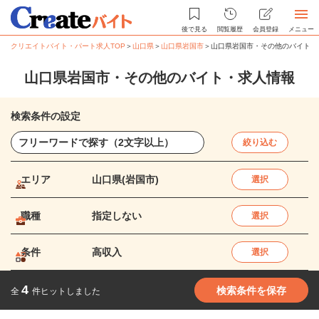
後で見る
閲覧履歴
会員登録
メニュー
クリエイトバイト・パート求人TOP
＞
山口県
＞
山口県岩国市
＞
山口県岩国市・その他のバイト・
山口県岩国市・その他のバイト・求人情報
検索条件の設定
絞り込む
エリア
山口県(岩国市)
選択
職種
指定しない
選択
条件
高収入
選択
4
検索条件を保存
全
件ヒットしました