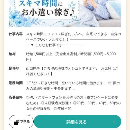
仕事内容
スキマ時間にコツコツ稼ぎたい方へ。 自宅でできる・自分の
ペースでOK・ノルマなし！ ━━━━━━━━━━━━━━
━ ▼ こんなお仕事です ━━━━━…
給与
時給1,500円以上（完全出来高制／時間額1,500円～5,000
円）
勤務地
山口県等【ご希望の地域でオシゴトできます♪ お気軽にご
相談ください！】
勤務時間
1日5分～好きな時間、空いている時間に働けます！ ☆1回の
みの単発や短期～中長期まで…
応募資格
◎PC・スマートフォンをお持ちの方（※アンケートに必要
なため） ◎未経験者大歓迎！ ◎20代、30代、40代、50代の
女性の登録多数 ◎年齢不問
詳細を見る
後で見る