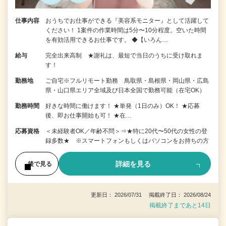
仕事内容
おうちでお仕事ができる『美容系モニター』として活躍して
ください！ 1案件の作業時間は5分〜10分程度。空いた時間
を有効活用できるお仕事です。 ◆【いろん…
給与
完全出来高制 ★謝礼は、最短で当日のうちに受け取れま
す！
勤務地
ご自宅※フルリモート勤務 鳥取県・島根県・岡山県・広島
県・山口県エリア全域及び日本全国で勤務可能（在宅OK）
勤務時間
好きな時間に働けます！ ★単発（1日のみ）OK！ ★応募
後、即お仕事開始も可！ ★在…
応募資格
＜未経験者OK／年齢不問＞⇒★特に20代〜50代の女性の登
録多数★ ※スマートフォンもしくはパソコンをお持ちの方
詳細を見る
後で見る
更新日： 2026/07/31 掲載終了日： 2026/08/24
掲載終了まであと14日