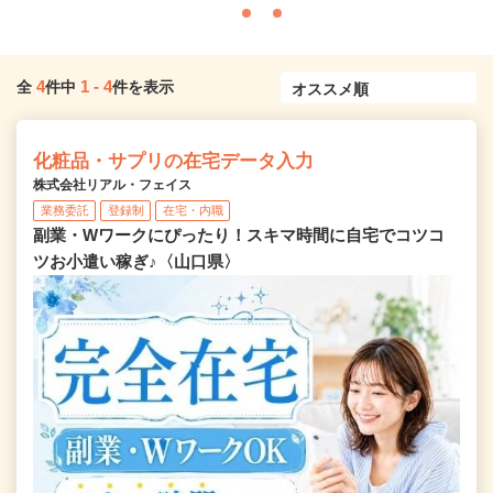
4
1
-
4
全
件中
件を表示
化粧品・サプリの在宅データ入力
株式会社リアル・フェイス
業務委託
登録制
在宅・内職
副業・Wワークにぴったり！スキマ時間に自宅でコツコ
ツお小遣い稼ぎ♪〈山口県〉