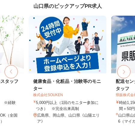
山口県のピックアップPR求人
務スタッフ
健康食品・化粧品・治験等のモニ
配送セン
ター
タッフ
株式会社SOUKEN
県販株式会
以上 ※経験
5,000円以上（1回のモニター参加に
時給1,1
つき） ※完全出来高制
間＋50
OK（全国
広島県、岡山県、山口県《山陽エリ
山口県山
し）
ア》
6（マイカ