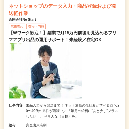
ネットショップのデータ入力・商品登録および発
送軽作業
合同会社Re Start
業務委託
在宅・内職
【Wワーク歓迎！】副業で月15万円前後を見込めるフリ
マアプリ出品の運用サポート！未経験／在宅OK
仕事内容
出品入力から発送まで！ ネット通販の仕組みが学べる◎ ＼2
0〜40代の男性が活躍中／ 「毎月の給料に“あと少し”プラス
したい！」 ⇒そんな〈目標〉を…
給与
完全出来高制