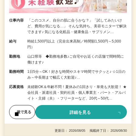
仕事内容
「このコスメ、自分の肌に合うかな？」「試してみたいけ
ど、費用が気になる…」 そんな気持ち、美容モニターで解決
できます♪ 気になる化粧品・健康食品・サプリメン…
給与
時給1,500円以上（完全出来高制／時間額1,500円～5,000
円）
勤務地
山口県等 ◆勤務地多数♪ご自宅やお近くの店舗で間時間に
働けます♪
勤務時間
1日5分～OK！好きな時間やスキマ時間でサクッと♪ ☆1日の
み～中長期まで幅広く大歓迎♪…
応募資格
未経験OK＆年齢不問！夏休みの1回きり・単発も大歓迎！ ★
会社員・派遣社員・契約社員・個人事業主・パート・アルバ
イト・主婦（夫）・フリーターなど、20代～50代…
詳細を見る
後で見る
更新日： 2026/08/05 掲載終了日： 2026/08/30