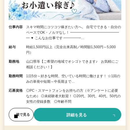
仕事内容
スキマ時間にコツコツ稼ぎたい方へ。 自宅でできる・自分の
ペースでOK・ノルマなし！ ━━━━━━━━━━━━━━
━ ▼ こんなお仕事です ━━━━━…
給与
時給1,500円以上（完全出来高制／時間額1,500円～5,000
円）
勤務地
山口県等【ご希望の地域でオシゴトできます♪ お気軽にご
相談ください！】
勤務時間
1日5分～好きな時間、空いている時間に働けます！ ☆1回の
みの単発や短期～中長期まで…
応募資格
◎PC・スマートフォンをお持ちの方（※アンケートに必要
なため） ◎未経験者大歓迎！ ◎20代、30代、40代、50代の
女性の登録多数 ◎年齢不問
詳細を見る
後で見る