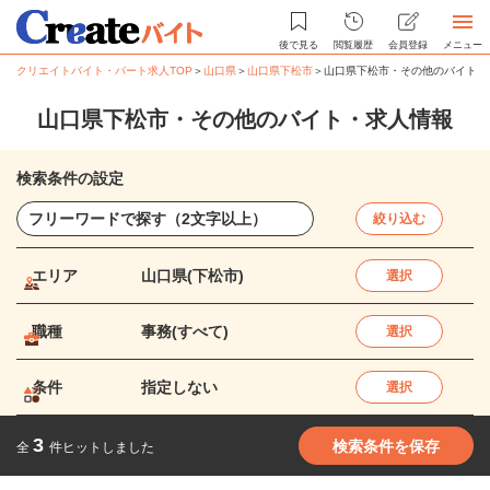
後で見る
閲覧履歴
会員登録
メニュー
クリエイトバイト・パート求人TOP
＞
山口県
＞
山口県下松市
＞
山口県下松市・その他のバイト・
山口県下松市・その他のバイト・求人情報
検索条件の設定
絞り込む
エリア
山口県(下松市)
選択
職種
事務(すべて)
選択
条件
指定しない
選択
3
検索条件を保存
全
件ヒットしました