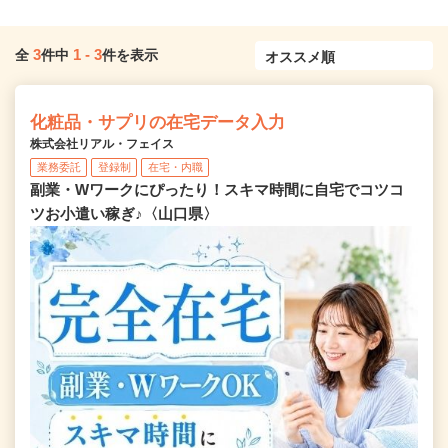
3
1
-
3
全
件中
件を表示
化粧品・サプリの在宅データ入力
株式会社リアル・フェイス
業務委託
登録制
在宅・内職
副業・Wワークにぴったり！スキマ時間に自宅でコツコ
ツお小遣い稼ぎ♪〈山口県〉