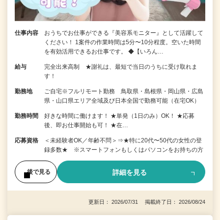
仕事内容
おうちでお仕事ができる『美容系モニター』として活躍して
ください！ 1案件の作業時間は5分〜10分程度。空いた時間
を有効活用できるお仕事です。 ◆【いろん…
給与
完全出来高制 ★謝礼は、最短で当日のうちに受け取れま
す！
勤務地
ご自宅※フルリモート勤務 鳥取県・島根県・岡山県・広島
県・山口県エリア全域及び日本全国で勤務可能（在宅OK）
勤務時間
好きな時間に働けます！ ★単発（1日のみ）OK！ ★応募
後、即お仕事開始も可！ ★在…
応募資格
＜未経験者OK／年齢不問＞⇒★特に20代〜50代の女性の登
録多数★ ※スマートフォンもしくはパソコンをお持ちの方
詳細を見る
後で見る
更新日： 2026/07/31 掲載終了日： 2026/08/24