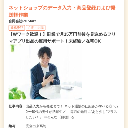
ネットショップのデータ入力・商品登録および発
送軽作業
合同会社Re Start
業務委託
在宅・内職
【Wワーク歓迎！】副業で月15万円前後を見込めるフリ
マアプリ出品の運用サポート！未経験／在宅OK
仕事内容
出品入力から発送まで！ ネット通販の仕組みが学べる◎ ＼2
0〜40代の男性が活躍中／ 「毎月の給料に“あと少し”プラス
したい！」 ⇒そんな〈目標〉を…
給与
完全出来高制