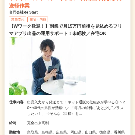
送軽作業
合同会社Re Start
業務委託
在宅・内職
【Wワーク歓迎！】副業で月15万円前後を見込めるフリ
マアプリ出品の運用サポート！未経験／在宅OK
仕事内容
出品入力から発送まで！ ネット通販の仕組みが学べる◎ ＼2
0〜40代の男性が活躍中／ 「毎月の給料に“あと少し”プラス
したい！」 ⇒そんな〈目標〉を…
給与
完全出来高制
勤務地
鳥取県、島根県、広島県、岡山県、山口県、徳島県、香川県