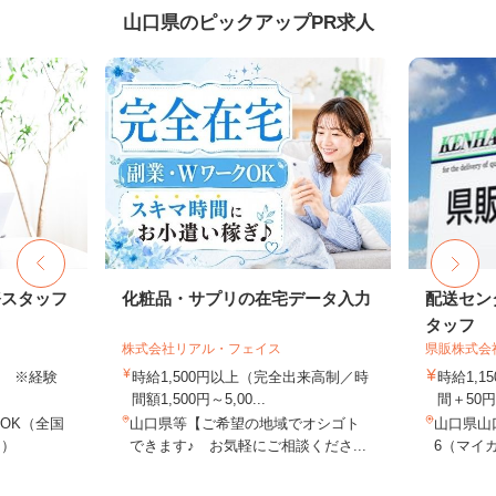
山口県のピックアップPR求人
務スタッフ
化粧品・サプリの在宅データ入力
配送セン
タッフ
株式会社リアル・フェイス
県販株式会
以上 ※経験
時給1,500円以上（完全出来高制／時
時給1,1
間額1,500円～5,00...
間＋50
OK（全国
山口県等【ご希望の地域でオシゴト
山口県山
し）
できます♪ お気軽にご相談くださ...
6（マイカ