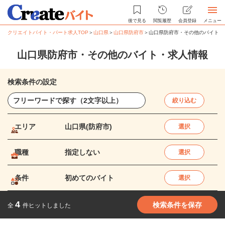
後で見る
閲覧履歴
会員登録
メニュー
クリエイトバイト・パート求人TOP
＞
山口県
＞
山口県防府市
＞
山口県防府市・その他のバイト・
山口県防府市・その他のバイト・求人情報
検索条件の設定
絞り込む
エリア
山口県(防府市)
選択
職種
指定しない
選択
条件
初めてのバイト
選択
4
検索条件を保存
全
件ヒットしました