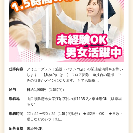
仕事内容
アミューズメント施設（パチンコ店）の閉店後清掃をお願い
します。 【具体的には…】 フロア掃除、遊技台の清掃、ご
みの収集がメインになります。 とても簡単…
給与
日給1,960円（1.5時間）
勤務地
山口県防府市大字江泊字沖の原1135-2／車通勤OK（駐車場
あり）
勤務時間
22：55〜翌0：25（1.5時間勤務） ★週2日～OK！ ★日数・
曜日などのシフト相…
応募資格
未経験OK