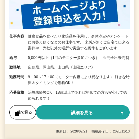
仕事内容
健康食品を食べたり化粧品を使用し、身体測定やアンケート
にお答え頂くなどのお仕事です。 来所が無くご自宅で出来る
案件や、弊社以外の場所で実施する案件もございます…
給与
5,000円以上（1回のモニター参加につき） ※完全出来高制
勤務地
広島県、岡山県、山口県《山陽エリア》
勤務時間
9：00～17：00（モニター内容により異なります） 好きな時
間＆タイミングで勤務OK！…
応募資格
治験未経験OK 18歳以上であれば初めての方も安心して始
められます！
詳細を見る
後で見る
更新日： 2026/07/21 掲載終了日： 2026/11/13