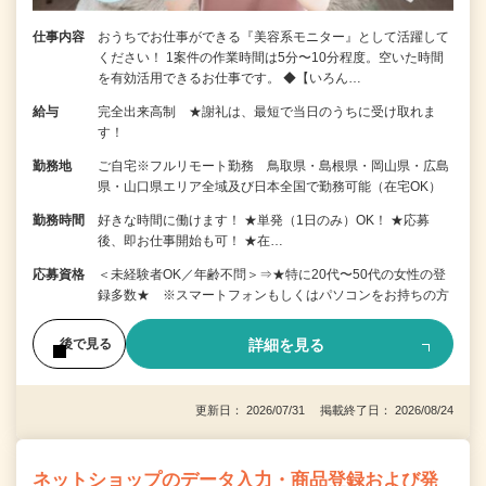
仕事内容
おうちでお仕事ができる『美容系モニター』として活躍して
ください！ 1案件の作業時間は5分〜10分程度。空いた時間
を有効活用できるお仕事です。 ◆【いろん…
給与
完全出来高制 ★謝礼は、最短で当日のうちに受け取れま
す！
勤務地
ご自宅※フルリモート勤務 鳥取県・島根県・岡山県・広島
県・山口県エリア全域及び日本全国で勤務可能（在宅OK）
勤務時間
好きな時間に働けます！ ★単発（1日のみ）OK！ ★応募
後、即お仕事開始も可！ ★在…
応募資格
＜未経験者OK／年齢不問＞⇒★特に20代〜50代の女性の登
録多数★ ※スマートフォンもしくはパソコンをお持ちの方
詳細を見る
後で見る
更新日： 2026/07/31 掲載終了日： 2026/08/24
ネットショップのデータ入力・商品登録および発