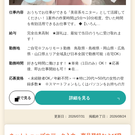
仕事内容
おうちでお仕事ができる『美容系モニター』として活躍して
ください！ 1案件の作業時間は5分〜10分程度。空いた時間
を有効活用できるお仕事です。 ◆【いろん…
給与
完全出来高制 ★謝礼は、最短で当日のうちに受け取れま
す！
勤務地
ご自宅※フルリモート勤務 鳥取県・島根県・岡山県・広島
県・山口県エリア全域及び日本全国で勤務可能（在宅OK）
勤務時間
好きな時間に働けます！ ★単発（1日のみ）OK！ ★応募
後、即お仕事開始も可！ ★在…
応募資格
＜未経験者OK／年齢不問＞⇒★特に20代〜50代の女性の登
録多数★ ※スマートフォンもしくはパソコンをお持ちの方
詳細を見る
後で見る
更新日： 2026/07/31 掲載終了日： 2026/08/24