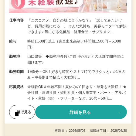
仕事内容
「このコスメ、自分の肌に合うかな？」「試してみたいけ
ど、費用が気になる…」 そんな気持ち、美容モニターで解決
できます♪ 気になる化粧品・健康食品・サプリメン…
給与
時給1,500円以上（完全出来高制／時間額1,500円～5,000
円）
勤務地
山口県等 ◆勤務地多数♪ご自宅やお近くの店舗で間時間に
働けます♪
勤務時間
1日5分～OK！好きな時間やスキマ時間でサクッと♪ ☆1日の
み～中長期まで幅広く大歓迎♪…
応募資格
未経験OK＆年齢不問！夏休みの1回きり・単発も大歓迎！ ★
会社員・派遣社員・契約社員・個人事業主・パート・アルバ
イト・主婦（夫）・フリーターなど、20代～50代…
詳細を見る
後で見る
更新日： 2026/08/05 掲載終了日： 2026/08/30