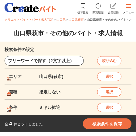
後で見る
閲覧履歴
会員登録
メニュー
クリエイトバイト・パート求人TOP
＞
山口県
＞
山口県萩市
＞
山口県萩市・その他のバイト・パー
山口県萩市・その他のバイト・求人情報
検索条件の設定
絞り込む
エリア
山口県(萩市)
選択
職種
指定しない
選択
条件
ミドル歓迎
選択
4
検索条件を保存
全
件ヒットしました