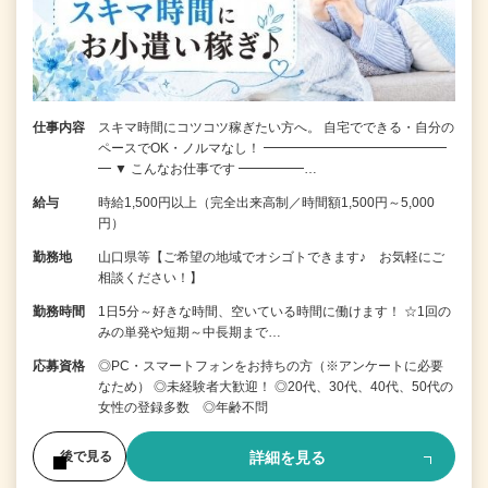
仕事内容
スキマ時間にコツコツ稼ぎたい方へ。 自宅でできる・自分の
ペースでOK・ノルマなし！ ━━━━━━━━━━━━━━
━ ▼ こんなお仕事です ━━━━━…
給与
時給1,500円以上（完全出来高制／時間額1,500円～5,000
円）
勤務地
山口県等【ご希望の地域でオシゴトできます♪ お気軽にご
相談ください！】
勤務時間
1日5分～好きな時間、空いている時間に働けます！ ☆1回の
みの単発や短期～中長期まで…
応募資格
◎PC・スマートフォンをお持ちの方（※アンケートに必要
なため） ◎未経験者大歓迎！ ◎20代、30代、40代、50代の
女性の登録多数 ◎年齢不問
詳細を見る
後で見る