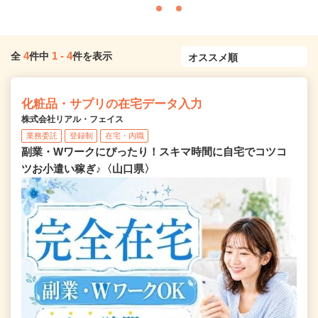
4
1
-
4
全
件中
件を表示
化粧品・サプリの在宅データ入力
株式会社リアル・フェイス
業務委託
登録制
在宅・内職
副業・Wワークにぴったり！スキマ時間に自宅でコツコ
ツお小遣い稼ぎ♪〈山口県〉