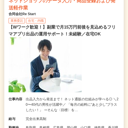
ネットショップのデータ入力・商品登録および発
送軽作業
合同会社Re Start
業務委託
在宅・内職
【Wワーク歓迎！】副業で月15万円前後を見込めるフリ
マアプリ出品の運用サポート！未経験／在宅OK
仕事内容
出品入力から発送まで！ ネット通販の仕組みが学べる◎ ＼2
0〜40代の男性が活躍中／ 「毎月の給料に“あと少し”プラス
したい！」 ⇒そんな〈目標〉を…
給与
完全出来高制
勤務地
鳥取県、島根県、広島県、岡山県、山口県、徳島県、香川県