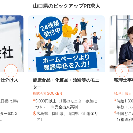
山口県のピックアップPR求人
ド仕分けス
健康食品・化粧品・治験等のモニ
税理士事
ター
株式会社SOUKEN
税理士法人
（土日祝は1時
5,000円以上（1回のモニター参加に
時給1,3
つき） ※完全出来高制
年数・ス
ー601-3
広島県、岡山県、山口県《山陽エリ
全国どこ
..
ア》
47都道