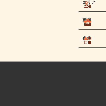
エリア
職種
条件