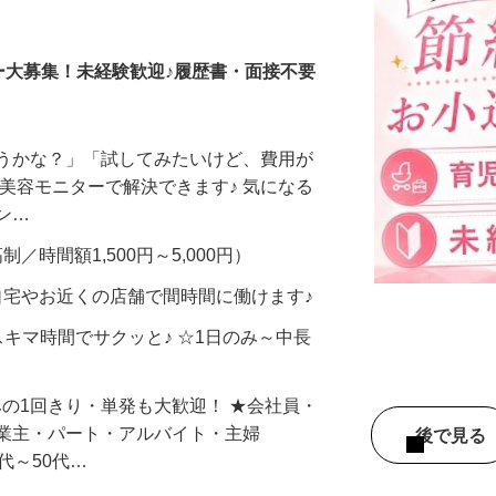
調査員・在宅モニター
ー大募集！未経験歓迎♪履歴書・面接不要
合うかな？」「試してみたいけど、費用が
、美容モニターで解決できます♪ 気になる
メン…
制／時間額1,500円～5,000円）
自宅やお近くの店舗で間時間に働けます♪
スキマ時間でサクッと♪ ☆1日のみ～中長
みの1回きり・単発も大歓迎！ ★会社員・
事業主・パート・アルバイト・主婦
後で見