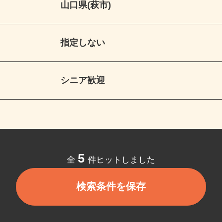
山口県(萩市)
指定しない
シニア歓迎
5
全
件ヒットしました
検索条件を保存