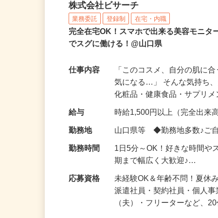
化粧品などに関する在宅
株式会社ビサーチ
業務委託
登録制
在宅・内職
完全在宅OK！スマホで出来る美容モニタ
でスグに働ける！@山口県
仕事内容
「このコスメ、自分の肌に
気になる…」 そんな気持ち
化粧品・健康食品・サプリ
給与
時給1,500円以上（完全出来高
勤務地
山口県等 ◆勤務地多数♪ご
勤務時間
1日5分～OK！好きな時間や
期まで幅広く大歓迎♪…
応募資格
未経験OK＆年齢不問！夏休
派遣社員・契約社員・個人