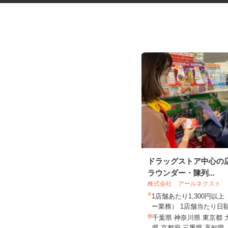
化粧品・サプリの在宅データ入
ドラッグストア中心の
力
ラウンダー・陳列...
株式会社リアル・フェイス
株式会社 アールネクスト
時給1,500円以上（完全出来高制／時
1店舗あたり1,300円以
間額1,500円～5,00...
ー業務） 1店舗当たり日額