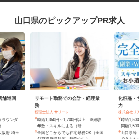
山口県のピックアップPR求人
店舗巡回
リモート勤務での会計・経理業
化粧品
務
力
税理士法人 サリーレ
株式会社
上（ラウンダ
時給1,350円～1,700円以上 ※経験
時給1
...
年数・スキルによる（研...
間額1,5