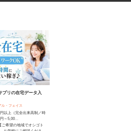
・サプリの在宅データ入
ドラッグストア中心の店舗巡回
ラウンダー・陳列...
リアル・フェイス
株式会社 アールネクスト
,500円以上（完全出来高制／時
1店舗あたり1,300円以上（ラウンダ
00円～5,00...
ー業務） 1店舗当たり日額...