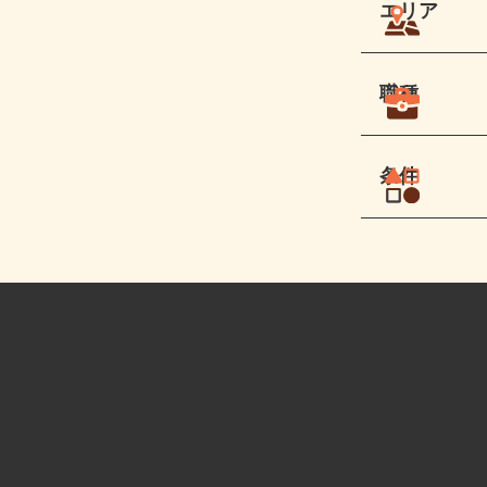
エリア
職種
条件