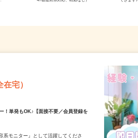
 大阪府 埼玉
全国どこからでも在宅勤務OK（全国
山口県
..
47都道府県対応、転勤なし）
できます
全在宅）
ー！単発もOK♪【面接不要／会員登録を