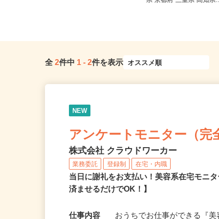
山口県等【ご希望の地域でオシゴト
千葉県 神奈川県 東京都
できます♪ お気軽にご相談くださ...
県 京都府 三重県 高知県.
全
2
件中
1
-
2
件を表示
NEW
アンケートモニター（完
株式会社 クラウドワーカー
業務委託
登録制
在宅・内職
当日に謝礼をお支払い！美容系在宅モニタ
済ませるだけでOK！】