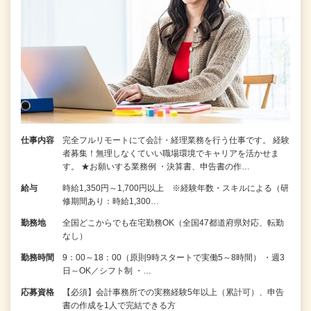
仕事内容
完全フルリモートにて会計・経理業務を行う仕事です。 経験
者募集！無理しなくていい職場環境でキャリアを活かせま
す。 ★お願いする業務例 ・決算書、申告書の作…
給与
時給1,350円～1,700円以上 ※経験年数・スキルによる（研
修期間あり：時給1,300…
勤務地
全国どこからでも在宅勤務OK（全国47都道府県対応、転勤
なし）
勤務時間
9：00～18：00（原則9時スタートで実働5～8時間） ・週3
日～OK／シフト制 ・…
応募資格
【必須】会計事務所での実務経験5年以上（累計可）、申告
書の作成を1人で完結できる方