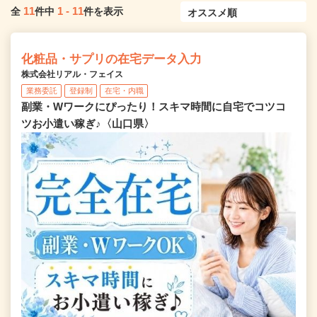
11
1
-
11
全
件中
件を表示
化粧品・サプリの在宅データ入力
株式会社リアル・フェイス
業務委託
登録制
在宅・内職
副業・Wワークにぴったり！スキマ時間に自宅でコツコ
ツお小遣い稼ぎ♪〈山口県〉