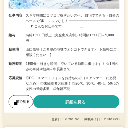
仕事内容
スキマ時間にコツコツ稼ぎたい方へ。 自宅でできる・自分の
ペースでOK・ノルマなし！ ━━━━━━━━━━━━━━
━ ▼ こんなお仕事です ━━━━━…
給与
時給1,500円以上（完全出来高制／時間額1,500円～5,000
円）
勤務地
山口県等【ご希望の地域でオシゴトできます♪ お気軽にご
相談ください！】
勤務時間
1日5分～好きな時間、空いている時間に働けます！ ☆1回の
みの単発や短期～中長期まで…
応募資格
◎PC・スマートフォンをお持ちの方（※アンケートに必要
なため） ◎未経験者大歓迎！ ◎20代、30代、40代、50代の
女性の登録多数 ◎年齢不問
詳細を見る
後で見る
更新日： 2026/07/23 掲載終了日： 2026/08/30