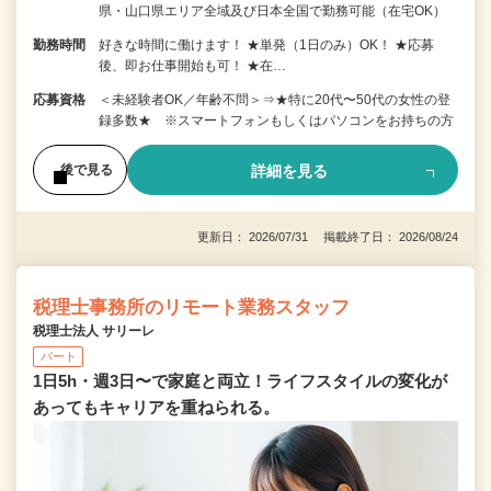
県・山口県エリア全域及び日本全国で勤務可能（在宅OK）
勤務時間
好きな時間に働けます！ ★単発（1日のみ）OK！ ★応募
後、即お仕事開始も可！ ★在…
応募資格
＜未経験者OK／年齢不問＞⇒★特に20代〜50代の女性の登
録多数★ ※スマートフォンもしくはパソコンをお持ちの方
詳細を見る
後で見る
更新日： 2026/07/31 掲載終了日： 2026/08/24
税理士事務所のリモート業務スタッフ
税理士法人 サリーレ
パート
1日5h・週3日〜で家庭と両立！ライフスタイルの変化が
あってもキャリアを重ねられる。