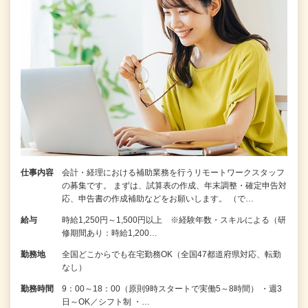
仕事内容
会計・経理における補助業務を行うリモートワークスタッフ
の募集です。 まずは、試算表の作成、年末調整・確定申告対
応、申告書の作成補助などをお願いします。 （で…
給与
時給1,250円～1,500円以上 ※経験年数・スキルによる（研
修期間あり：時給1,200…
勤務地
全国どこからでも在宅勤務OK（全国47都道府県対応、転勤
なし）
勤務時間
9：00～18：00（原則9時スタートで実働5～8時間） ・週3
日～OK／シフト制 ・…