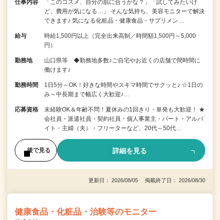
仕事内容
「このコスメ、自分の肌に合うかな？」「試してみたいけ
ど、費用が気になる…」 そんな気持ち、美容モニターで解決
できます♪ 気になる化粧品・健康食品・サプリメン…
給与
時給1,500円以上（完全出来高制／時間額1,500円～5,000
円）
勤務地
山口県等 ◆勤務地多数♪ご自宅やお近くの店舗で間時間に
働けます♪
勤務時間
1日5分～OK！好きな時間やスキマ時間でサクッと♪ ☆1日の
み～中長期まで幅広く大歓迎♪…
応募資格
未経験OK＆年齢不問！夏休みの1回きり・単発も大歓迎！ ★
会社員・派遣社員・契約社員・個人事業主・パート・アルバ
イト・主婦（夫）・フリーターなど、20代～50代…
詳細を見る
後で見る
更新日： 2026/08/05 掲載終了日： 2026/08/30
健康食品・化粧品・治験等のモニター