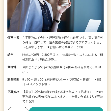
仕事内容
在宅勤務にて会計・経理業務を行うお仕事です。 高い専門性
を持ち、自律して一連の業務を完結できるプロフェッショナ
ルを募集します。 ★お願いする業務例 ・決算…
給与
時給1,400円～1,800円以上 ※経験年数・スキルによる（研
修期間あり：時給1,300…
勤務地
全国どこからでも在宅勤務OK（全国47都道府県対応、転勤
なし）
勤務時間
9：00～18：00（原則9時スタートで実働5～8時間） ・週3
日～OK／シフト制 ・…
応募資格
【必須】会計事務所での実務経験5年以上（累計可）、1つの
事務所での経験が3年以上ある方、申告書の作成を1人で完結
できる方