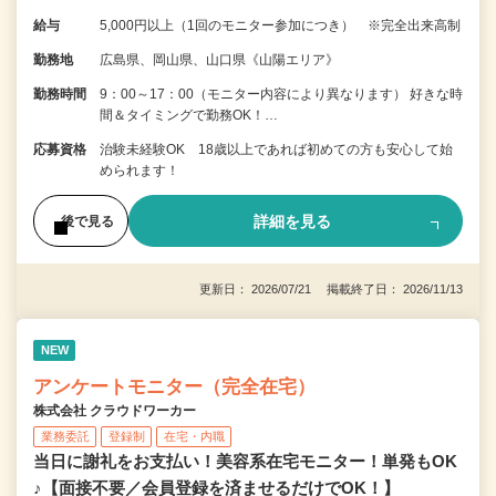
給与
5,000円以上（1回のモニター参加につき） ※完全出来高制
勤務地
広島県、岡山県、山口県《山陽エリア》
勤務時間
9：00～17：00（モニター内容により異なります） 好きな時
間＆タイミングで勤務OK！…
応募資格
治験未経験OK 18歳以上であれば初めての方も安心して始
められます！
詳細を見る
後で見る
更新日： 2026/07/21 掲載終了日： 2026/11/13
NEW
アンケートモニター（完全在宅）
株式会社 クラウドワーカー
業務委託
登録制
在宅・内職
当日に謝礼をお支払い！美容系在宅モニター！単発もOK
♪【面接不要／会員登録を済ませるだけでOK！】