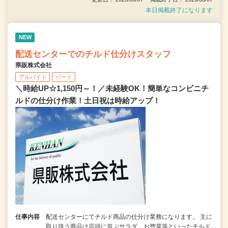
本日掲載終了になります
NEW
配送センターでのチルド仕分けスタッフ
県販株式会社
アルバイト
パート
＼時給UP☆1,150円～！／未経験OK！簡単なコンビニチ
ルドの仕分け作業！土日祝は時給アップ！
仕事内容
配送センターにてチルド商品の仕分け業務になります。 主に
取り扱う商品は店頭に並ぶサラダ、お惣菜等といったチルド