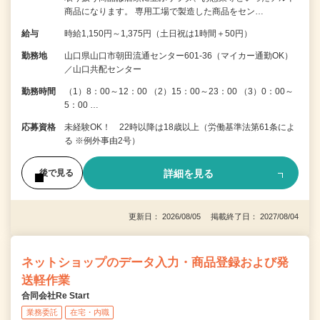
商品になります。 専用工場で製造した商品をセン…
給与
時給1,150円～1,375円（土日祝は1時間＋50円）
勤務地
山口県山口市朝田流通センター601-36（マイカー通勤OK）
／山口共配センター
勤務時間
（1）8：00～12：00 （2）15：00～23：00 （3）0：00～
5：00 …
応募資格
未経験OK！ 22時以降は18歳以上（労働基準法第61条によ
る ※例外事由2号）
詳細を見る
後で見る
更新日： 2026/08/05 掲載終了日： 2027/08/04
ネットショップのデータ入力・商品登録および発
送軽作業
合同会社Re Start
業務委託
在宅・内職