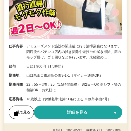
仕事内容
アミューズメント施設の閉店後に行う清掃業務になります。
閉店後のパチンコ店内の拭き掃除や遊技台の拭き掃除、床の
モップ掛け、ゴミ回収などを行います。未経験の…
給与
日給1,960円（1.5時間）
勤務地
山口県山口市維新公園3-1-1（マイカー通勤OK）
勤務時間
22：55～翌0：25（1.5時間勤務） 週2日～OK ※シフト等の
相談OK！お気軽に…
応募資格
18歳以上（労働基準法第61条による ※例外事由2号）
詳細を見る
後で見る
更新日： 2026/05/13 掲載終了日： 2026/10/16