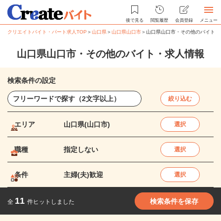
後で見る
閲覧履歴
会員登録
メニュー
クリエイトバイト・パート求人TOP
＞
山口県
＞
山口県山口市
＞
山口県山口市・その他のバイト・
山口県山口市・その他のバイト・求人情報
検索条件の設定
絞り込む
エリア
山口県(山口市)
選択
職種
指定しない
選択
条件
主婦(夫)歓迎
選択
11
検索条件を保存
全
件ヒットしました