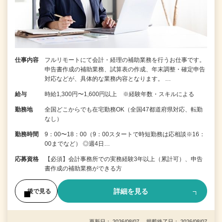
仕事内容
フルリモートにて会計・経理の補助業務を行うお仕事です。
申告書作成の補助業務、試算表の作成、年末調整・確定申告
対応などが、具体的な業務内容となります。 …
給与
時給1,300円〜1,600円以上 ※経験年数・スキルによる
勤務地
全国どこからでも在宅勤務OK（全国47都道府県対応、転勤
なし）
勤務時間
9：00〜18：00（9：00スタートで時短勤務は応相談※16：
00までなど） ◎週4日…
応募資格
【必須】会計事務所での実務経験3年以上（累計可）、申告
書作成の補助業務ができる方
詳細を見る
後で見る
更新日： 2026/08/07 掲載終了日： 2026/08/07