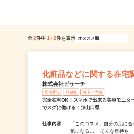
全
2
件中
1
-
2
件を表示
化粧品などに関する在宅
株式会社ビサーチ
業務委託
登録制
在宅・内職
完全在宅OK！スマホで出来る美容モニタ
でスグに働ける！@山口県
仕事内容
「このコスメ、自分の肌に