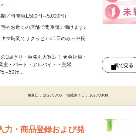
、美容モニターで解決できます♪ 気になる
メン…
制／時間額1,500円～5,000円）
自宅やお近くの店舗で間時間に働けます♪
スキマ時間でサクッと♪ ☆1日のみ～中長
みの1回きり・単発も大歓迎！ ★会社員・
事業主・パート・アルバイト・主婦
後で見
代～50代…
更新日： 2026/08/05 掲載終了日： 2026/08/30