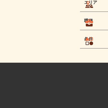
エリア
職種
条件