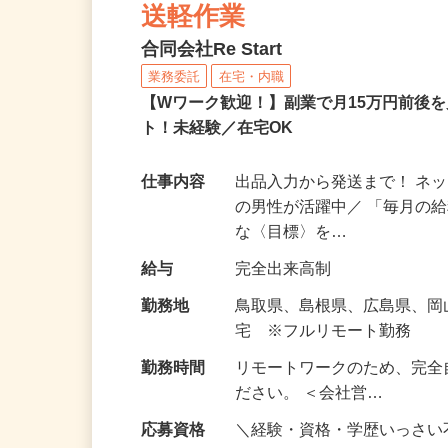
ネットショップのデータ
送軽作業
合同会社Re Start
業務委託
在宅・内職
【Wワーク歓迎！】副業で月15万円前後
ト！未経験／在宅OK
仕事内容
出品入力から発送まで！ ネッ
の男性が活躍中／ 「毎月の給
な〈目標〉を…
給与
完全出来高制
勤務地
鳥取県、島根県、広島県、
宅 ※フルリモート勤務
勤務時間
リモートワークのため、完全
ださい。 ＜会社営…