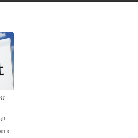
仕分け
日祝は1