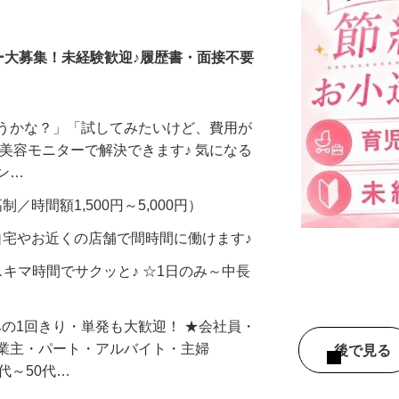
調査員・在宅モニター
ー大募集！未経験歓迎♪履歴書・面接不要
合うかな？」「試してみたいけど、費用が
、美容モニターで解決できます♪ 気になる
メン…
制／時間額1,500円～5,000円）
自宅やお近くの店舗で間時間に働けます♪
スキマ時間でサクッと♪ ☆1日のみ～中長
みの1回きり・単発も大歓迎！ ★会社員・
事業主・パート・アルバイト・主婦
後で見