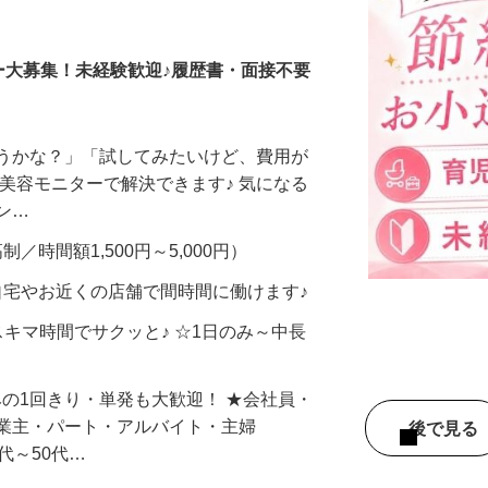
調査員・在宅モニター
ー大募集！未経験歓迎♪履歴書・面接不要
合うかな？」「試してみたいけど、費用が
、美容モニターで解決できます♪ 気になる
メン…
制／時間額1,500円～5,000円）
自宅やお近くの店舗で間時間に働けます♪
スキマ時間でサクッと♪ ☆1日のみ～中長
みの1回きり・単発も大歓迎！ ★会社員・
事業主・パート・アルバイト・主婦
後で見