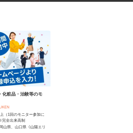
品・化粧品・治験等のモ
税理士事務所の在宅勤務スタッ
フ
OUKEN
税理士法人サリーレ
0円以上（1回のモニター参加に
時給1,300円〜1,600円以上 ※経験
 ※完全出来高制
年数・スキルによる