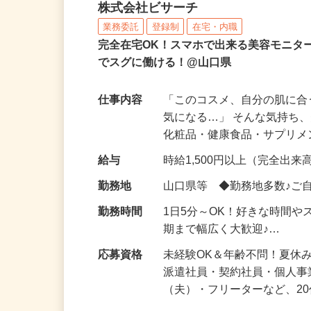
化粧品などに関する在宅
株式会社ビサーチ
業務委託
登録制
在宅・内職
完全在宅OK！スマホで出来る美容モニタ
でスグに働ける！@山口県
仕事内容
「このコスメ、自分の肌に
気になる…」 そんな気持ち
化粧品・健康食品・サプリ
給与
時給1,500円以上（完全出来高
勤務地
山口県等 ◆勤務地多数♪ご
勤務時間
1日5分～OK！好きな時間や
期まで幅広く大歓迎♪…
応募資格
未経験OK＆年齢不問！夏休
派遣社員・契約社員・個人