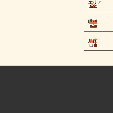
エリア
職種
条件