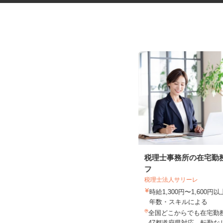
健康食品・化粧品・治験等のモ
税理士事務所の在宅勤
ニター
フ
株式会社SOUKEN
税理士法人サリーレ
5,000円以上（1回のモニター参加に
時給1,300円〜1,600
つき） ※完全出来高制
年数・スキルによる