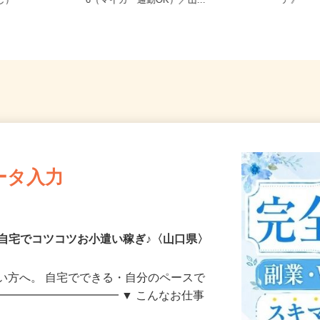
務OK（全国
山口県山口市朝田流通センター601-3
広島県
なし）
6（マイカー通勤OK）／山...
ア》
ータ入力
自宅でコツコツお小遣い稼ぎ♪〈山口県〉
い方へ。 自宅でできる・自分のペースで
━━━━━━━━━━━ ▼ こんなお仕事