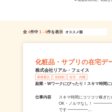
広島県、岡山県、山口県《山陽エリ
全国どこからでも在宅勤
ア》
47都道府県対応、転勤
全
4
件中
1
-
4
件を表示
化粧品・サプリの在宅デ
株式会社リアル・フェイス
業務委託
登録制
在宅・内職
副業・Wワークにぴったり！スキマ時間に
仕事内容
スキマ時間にコツコツ稼ぎた
OK・ノルマなし！ ━━━━