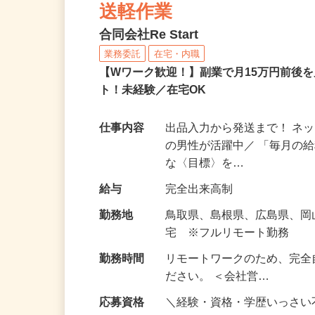
ネットショップのデータ
送軽作業
合同会社Re Start
業務委託
在宅・内職
【Wワーク歓迎！】副業で月15万円前後
ト！未経験／在宅OK
仕事内容
出品入力から発送まで！ ネッ
の男性が活躍中／ 「毎月の給
な〈目標〉を…
給与
完全出来高制
勤務地
鳥取県、島根県、広島県、
宅 ※フルリモート勤務
勤務時間
リモートワークのため、完全
ださい。 ＜会社営…