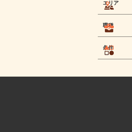
エリア
職種
条件