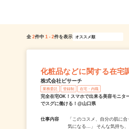
全
2
件中
1
-
2
件を表示
化粧品などに関する在宅
株式会社ビサーチ
業務委託
登録制
在宅・内職
完全在宅OK！スマホで出来る美容モニタ
でスグに働ける！@山口県
仕事内容
「このコスメ、自分の肌に