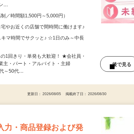
、美容モニターで解決できます♪ 気になる
メン…
制／時間額1,500円～5,000円）
自宅やお近くの店舗で間時間に働けます♪
スキマ時間でサクッと♪ ☆1日のみ～中長
みの1回きり・単発も大歓迎！ ★会社員・
事業主・パート・アルバイト・主婦
後で見
代～50代…
更新日： 2026/08/05 掲載終了日： 2026/08/30