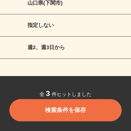
山口県(下関市)
指定しない
週2、週3日から
3
全
件ヒットしました
検索条件を保存