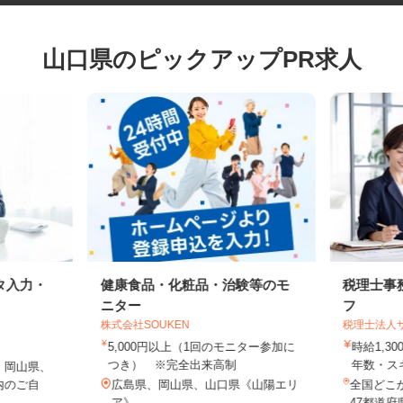
山口県のピックアップPR求人
タ入力・
健康食品・化粧品・治験等のモ
税理士
ニター
フ
株式会社SOUKEN
税理士法
5,000円以上（1回のモニター参加に
時給1,
つき） ※完全出来高制
年数・
、岡山県、