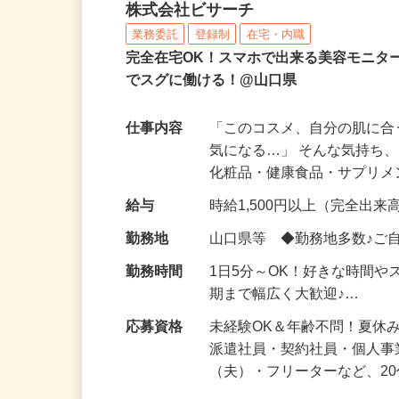
化粧品などに関する在宅
株式会社ビサーチ
業務委託
登録制
在宅・内職
完全在宅OK！スマホで出来る美容モニタ
でスグに働ける！@山口県
仕事内容
「このコスメ、自分の肌に
気になる…」 そんな気持ち
化粧品・健康食品・サプリ
給与
時給1,500円以上（完全出来高
勤務地
山口県等 ◆勤務地多数♪ご
勤務時間
1日5分～OK！好きな時間や
期まで幅広く大歓迎♪…
応募資格
未経験OK＆年齢不問！夏休
派遣社員・契約社員・個人