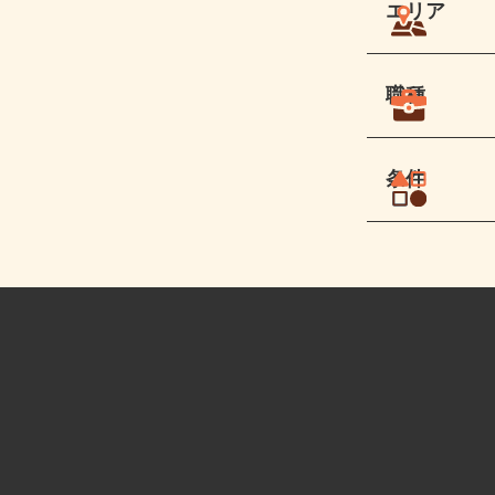
エリア
職種
条件