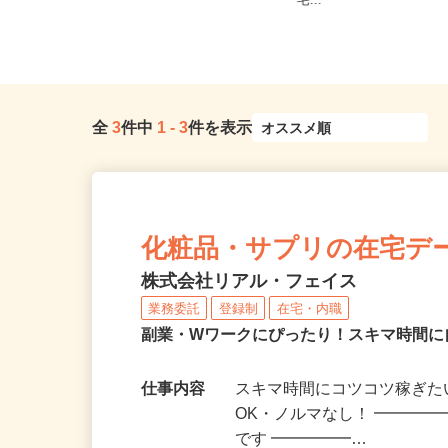
全国どこからでも在宅勤務OK（全国
山口県、徳島県、香川県
47都道府県対応、転勤なし）
宅...
全
3
件中
1
-
3
件を表示
化粧品・サプリの在宅デ
株式会社リアル・フェイス
業務委託
登録制
在宅・内職
副業・Wワークにぴったり！スキマ時間に
仕事内容
スキマ時間にコツコツ稼ぎた
OK・ノルマなし！ ━━━━