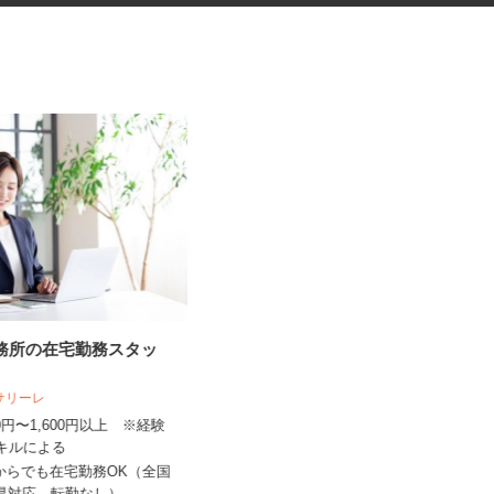
事務所の在宅勤務スタッ
ネットショップのデータ入力・
商品登録および発...
人サリーレ
合同会社Re Start
300円〜1,600円以上 ※経験
完全出来高制
スキルによる
鳥取県、島根県、広島県、岡山県、