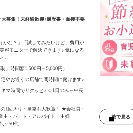
調査員・在宅モニター
ー大募集！未経験歓迎♪履歴書・面接不要
合うかな？」「試してみたいけど、費用が
、美容モニターで解決できます♪ 気になる
メン…
制／時間額1,500円～5,000円）
自宅やお近くの店舗で間時間に働けます♪
スキマ時間でサクッと♪ ☆1日のみ～中長
みの1回きり・単発も大歓迎！ ★会社員・
事業主・パート・アルバイト・主婦
後で見