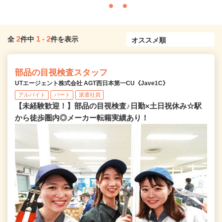
2
1
-
2
全
件中
件を表示
部品の目視検査スタッフ
UTエージェント株式会社 AGT西日本第一CU《Jave1C》
アルバイト
パート
派遣社員
【未経験歓迎！】部品の目視検査♪日勤×土日祝休み☆駅
から徒歩圏内◎メーカー転籍実績あり！