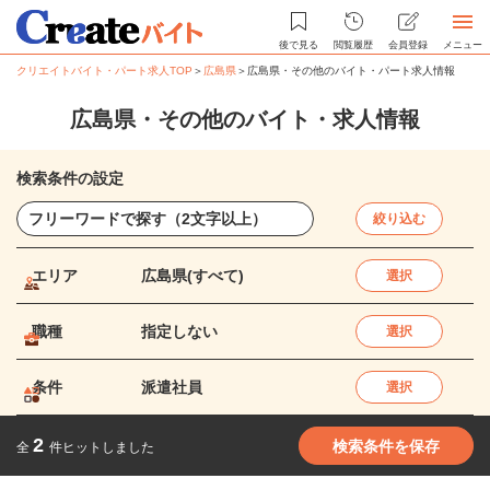
後で見る
閲覧履歴
会員登録
メニュー
クリエイトバイト・パート求人TOP
＞
広島県
＞
広島県・その他のバイト・パート求人情報
広島県・その他のバイト・求人情報
検索条件の設定
絞り込む
エリア
広島県(すべて)
選択
職種
指定しない
選択
条件
派遣社員
選択
2
検索条件を保存
全
件ヒットしました