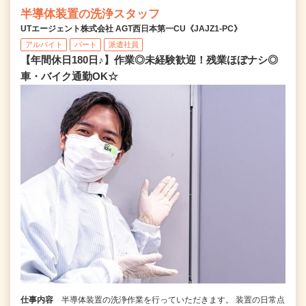
半導体装置の洗浄スタッフ
UTエージェント株式会社 AGT西日本第一CU《JAJZ1-PC》
アルバイト
パート
派遣社員
【年間休日180日♪】作業◎未経験歓迎！残業ほぼナシ◎
車・バイク通勤OK☆
仕事内容
半導体装置の洗浄作業を行っていただきます。 装置の日常点