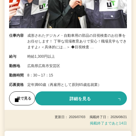
仕事内容
成形されたデジカメ・自動車用の部品の目視検査のお仕事を
お任せします！ 丁寧な現場教育ありで安心！職場見学もでき
ますよ♪ ＜具体的には…＞ ◆目視検査 …
給与
時給1,300円以上
勤務地
広島県広島市安芸区
勤務時間
8：30～17：15
応募資格
定年満60歳（再雇用として原則65歳迄就業）
詳細を見る
後で見る
更新日： 2026/07/03 掲載終了日： 2026/08/21
掲載終了まであと14日