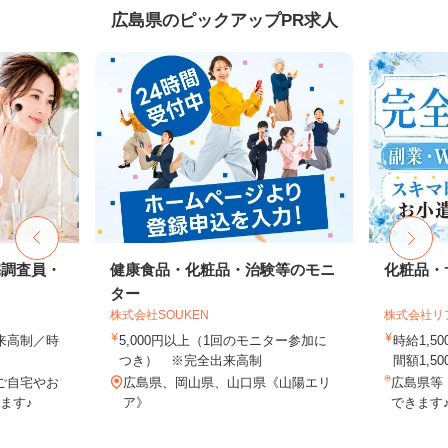
広島県のピックアップPR求人
宅調査員・
健康食品・化粧品・治験等のモニ
化粧品・
ター
株式会社SOUKEN
株式会社リ
出来高制／時
5,000円以上（1回のモニター参加に
時給1,
つき） ※完全出来高制
間額1,500
ご自宅やお
広島県、岡山県、山口県《山陽エリ
広島県等
ます♪
ア》
できます♪