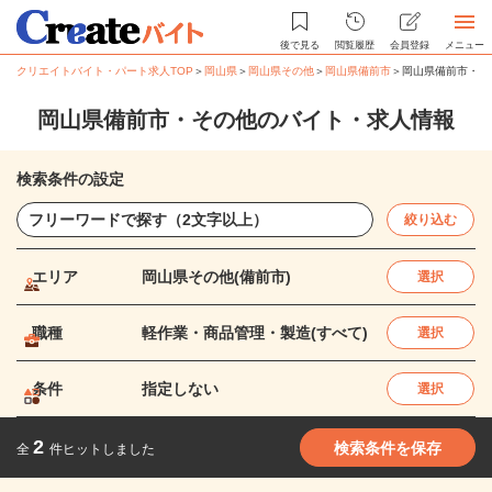
後で見る
閲覧履歴
会員登録
メニュー
クリエイトバイト・パート求人TOP
＞
岡山県
＞
岡山県その他
＞
岡山県備前市
＞
岡山県備前市・そ
岡山県備前市・その他のバイト・求人情報
検索条件の設定
絞り込む
エリア
岡山県その他(備前市)
選択
職種
軽作業・商品管理・製造(すべて)
選択
条件
指定しない
選択
2
検索条件を保存
全
件ヒットしました