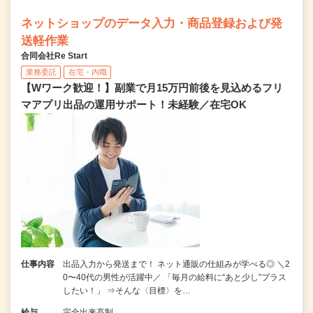
ネットショップのデータ入力・商品登録および発
送軽作業
合同会社Re Start
業務委託
在宅・内職
【Wワーク歓迎！】副業で月15万円前後を見込めるフリ
マアプリ出品の運用サポート！未経験／在宅OK
仕事内容
出品入力から発送まで！ ネット通販の仕組みが学べる◎ ＼2
0〜40代の男性が活躍中／ 「毎月の給料に“あと少し”プラス
したい！」 ⇒そんな〈目標〉を…
給与
完全出来高制