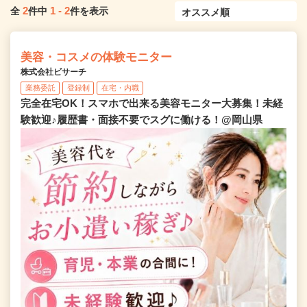
2
1
-
2
全
件中
件を表示
美容・コスメの体験モニター
株式会社ビサーチ
業務委託
登録制
在宅・内職
完全在宅OK！スマホで出来る美容モニター大募集！未経
験歓迎♪履歴書・面接不要でスグに働ける！@岡山県