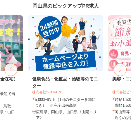
岡山県のピックアップPR求人
完全在宅）
健康食品・化粧品・治験等のモニ
美容・コ
ター
株式会社SOUKEN
株式会社ビ
、最短で当
！
5,000円以上（1回のモニター参加に
時給1,
つき） ※完全出来高制
間額1,500
 鳥取
県・山口
広島県、岡山県、山口県《山陽エリ
岡山県等
ア》
近くの店