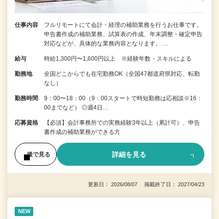
仕事内容
フルリモートにて会計・経理の補助業務を行うお仕事です。
申告書作成の補助業務、試算表の作成、年末調整・確定申告
対応などが、具体的な業務内容となります。 …
給与
時給1,300円〜1,600円以上 ※経験年数・スキルによる
勤務地
全国どこからでも在宅勤務OK（全国47都道府県対応、転勤
なし）
勤務時間
9：00〜18：00（9：00スタートで時短勤務は応相談※16：
00までなど） ◎週4日…
応募資格
【必須】会計事務所での実務経験3年以上（累計可）、申告
書作成の補助業務ができる方
詳細を見る
後で見る
更新日： 2026/08/07 掲載終了日： 2027/04/23
NEW