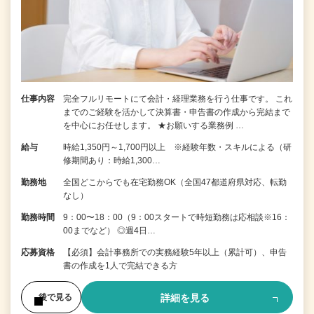
仕事内容
完全フルリモートにて会計・経理業務を行う仕事です。 これ
までのご経験を活かして決算書・申告書の作成から完結まで
を中⼼にお任せします。 ★お願いする業務例 …
給与
時給1,350円～1,700円以上 ※経験年数・スキルによる（研
修期間あり：時給1,300…
勤務地
全国どこからでも在宅勤務OK（全国47都道府県対応、転勤
なし）
勤務時間
9：00〜18：00（9：00スタートで時短勤務は応相談※16：
00までなど） ◎週4日…
応募資格
【必須】会計事務所での実務経験5年以上（累計可）、申告
書の作成を1人で完結できる方
詳細を見る
後で見る