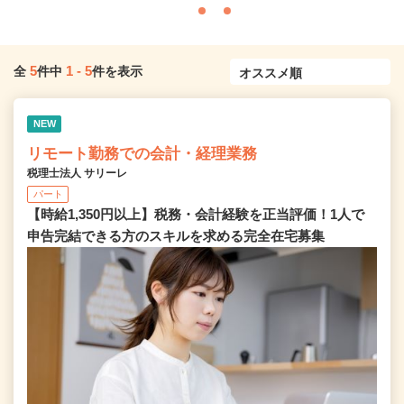
5
1
-
5
全
件中
件を表示
NEW
リモート勤務での会計・経理業務
税理士法人 サリーレ
パート
【時給1,350円以上】税務・会計経験を正当評価！1⼈で
申告完結できる⽅のスキルを求める完全在宅募集