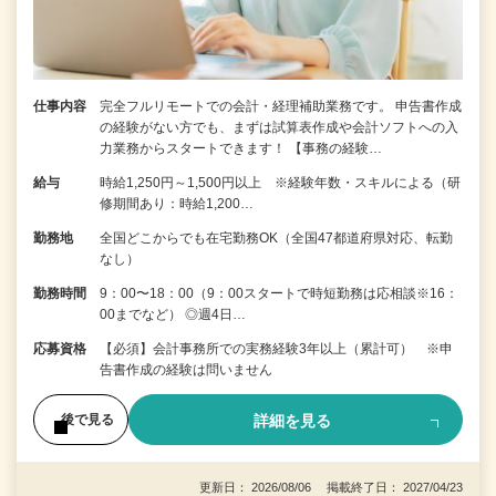
仕事内容
完全フルリモートでの会計・経理補助業務です。 申告書作成
の経験がない⽅でも、まずは試算表作成や会計ソフトへの⼊
⼒業務からスタートできます！ 【事務の経験…
給与
時給1,250円～1,500円以上 ※経験年数・スキルによる（研
修期間あり：時給1,200…
勤務地
全国どこからでも在宅勤務OK（全国47都道府県対応、転勤
なし）
勤務時間
9：00〜18：00（9：00スタートで時短勤務は応相談※16：
00までなど） ◎週4日…
応募資格
【必須】会計事務所での実務経験3年以上（累計可） ※申
告書作成の経験は問いません
詳細を見る
後で見る
更新日： 2026/08/06 掲載終了日： 2027/04/23