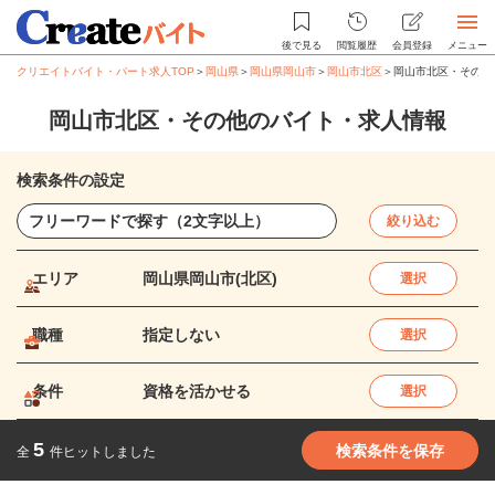
後で見る
閲覧履歴
会員登録
メニュー
クリエイトバイト・パート求人TOP
＞
岡山県
＞
岡山県岡山市
＞
岡山市北区
＞
岡山市北区・その他
岡山市北区・その他のバイト・求人情報
検索条件の設定
絞り込む
エリア
岡山県岡山市(北区)
選択
職種
指定しない
選択
条件
資格を活かせる
選択
5
検索条件を保存
全
件ヒットしました