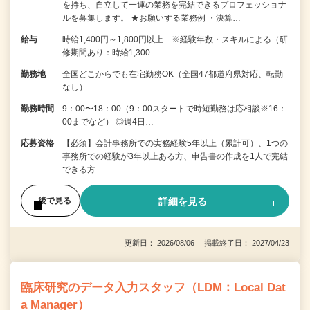
を持ち、自立して一連の業務を完結できるプロフェッショナ
ルを募集します。 ★お願いする業務例 ・決算…
給与
時給1,400円～1,800円以上 ※経験年数・スキルによる（研
修期間あり：時給1,300…
勤務地
全国どこからでも在宅勤務OK（全国47都道府県対応、転勤
なし）
勤務時間
9：00〜18：00（9：00スタートで時短勤務は応相談※16：
00までなど） ◎週4日…
応募資格
【必須】会計事務所での実務経験5年以上（累計可）、1つの
事務所での経験が3年以上ある方、申告書の作成を1人で完結
できる方
詳細を見る
後で見る
更新日： 2026/08/06 掲載終了日： 2027/04/23
臨床研究のデータ入力スタッフ（LDM：Local Dat
a Manager）