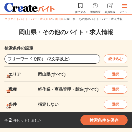
後で見る
閲覧履歴
会員登録
メニュー
クリエイトバイト・パート求人TOP
＞
岡山県
＞
岡山県・その他のバイト・パート求人情報
岡山県・その他のバイト・求人情報
検索条件の設定
絞り込む
エリア
岡山県(すべて)
選択
職種
軽作業・商品管理・製造(すべて)
選択
条件
指定しない
選択
2
検索条件を保存
全
件ヒットしました