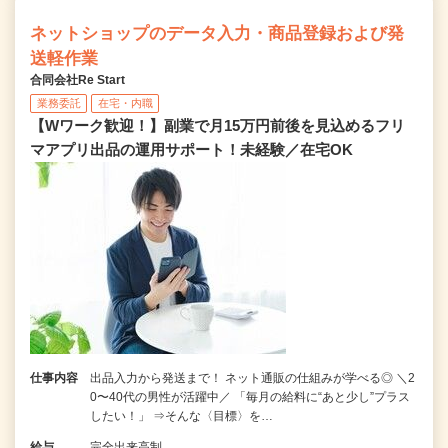
ネットショップのデータ入力・商品登録および発
送軽作業
合同会社Re Start
業務委託
在宅・内職
【Wワーク歓迎！】副業で月15万円前後を見込めるフリ
マアプリ出品の運用サポート！未経験／在宅OK
仕事内容
出品入力から発送まで！ ネット通販の仕組みが学べる◎ ＼2
0〜40代の男性が活躍中／ 「毎月の給料に“あと少し”プラス
したい！」 ⇒そんな〈目標〉を…
給与
完全出来高制