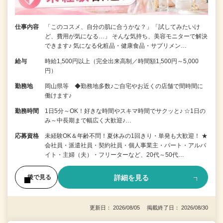
仕事内容
「このコスメ、自分の肌に合うかな？」「試してみたいけ
ど、費用が気になる…」 そんな気持ち、美容モニターで解決
できます♪ 気になる化粧品・健康食品・サプリメン…
給与
時給1,500円以上（完全出来高制／時間額1,500円～5,000
円）
勤務地
岡山県等 ◆勤務地多数♪ご自宅やお近くの店舗で間時間に
働けます♪
勤務時間
1日5分～OK！好きな時間やスキマ時間でサクッと♪ ☆1日の
み～中長期まで幅広く大歓迎♪…
応募資格
未経験OK＆年齢不問！夏休みの1回きり・単発も大歓迎！ ★
会社員・派遣社員・契約社員・個人事業主・パート・アルバ
イト・主婦（夫）・フリーターなど、20代～50代…
詳細を見る
後で見る
更新日： 2026/08/05 掲載終了日： 2026/08/30