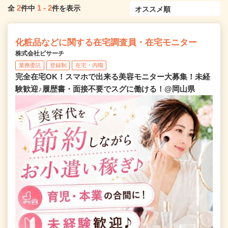
2
1
-
2
全
件中
件を表示
化粧品などに関する在宅調査員・在宅モニター
株式会社ビサーチ
業務委託
登録制
在宅・内職
完全在宅OK！スマホで出来る美容モニター大募集！未経
験歓迎♪履歴書・面接不要でスグに働ける！@岡山県