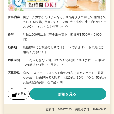
仕事内容
実は…入力するだけじゃなく、商品をタダで試せて 報酬まで
もらえるお得な仕事です♪ スマホ1台・完全在宅・自分のペー
スでOK！ ▼こんなお仕事です 化…
給与
時給1,500円以上（完全出来高制／時間額1,500円～5,000
円）
勤務地
島根県等【ご希望の地域でオシゴトできます♪ お気軽にご
相談ください！】
勤務時間
1日5分～好きな時間、空いている時間に働けます！ ☆1回の
みの単発や短期～中長期まで…
応募資格
◎PC・スマートフォンをお持ちの方（※アンケートに必要
なため） ◎未経験者大歓迎！ ◎20代、30代、40代、50代の
女性の登録多数 ◎年齢不問
詳細を見る
後で見る
更新日： 2026/07/23 掲載終了日： 2026/08/30