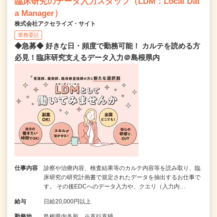
臨床研究のデータ入力スタッフ（LDM：Local Dat
a Manager）
株式会社アクセライズ・サイト
業務委託
◆急募◆ 好きな日・頻度で勤務可能！ カルテを読める方
必見！臨床研究支えるデータ入力＠島根県内
仕事内容
診察や治療内容、検査結果等のカルテ内容等を読み取り、臨
床研究の研究計画書で規定されたデータを抽出するお仕事で
す。 その後EDCへのデータ入力や、クエリ（入力内…
給与
日給20,000円以上
勤務地
島根県内各所 ※直行直帰