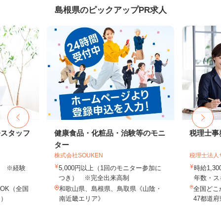
島根県のピックアップPR求人
務スタッフ
健康食品・化粧品・治験等のモニ
税理士事
ター
株式会社SOUKEN
税理士法人
以上 ※経験
5,000円以上（1回のモニター参加に
時給1,3
つき） ※完全出来高制
年数・ス
OK（全国
和歌山県、島根県、鳥取県《山陰・
全国どこ
し）
南近畿エリア》
47都道