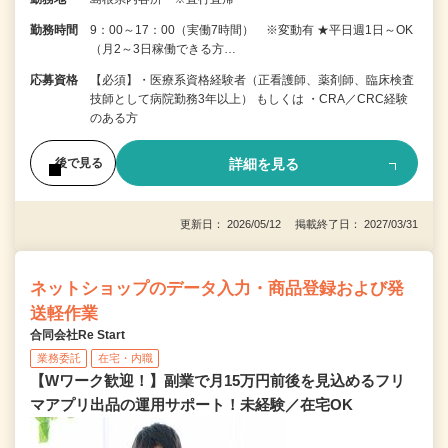
勤務時間
9：00～17：00（実働7時間） ※変動有 ★平日週1日～OK
（月2～3日稼働できる方…
応募資格
【必須】・医療系資格経験者（正看護師、薬剤師、臨床検査
技師として病院勤務3年以上） もしくは ・CRA／CRC経験
のある方
詳細を見る
後で見る
更新日： 2026/05/12 掲載終了日： 2027/03/31
ネットショップのデータ入力・商品登録および発
送軽作業
合同会社Re Start
業務委託
在宅・内職
【Wワーク歓迎！】副業で月15万円前後を見込めるフリ
マアプリ出品の運用サポート！未経験／在宅OK