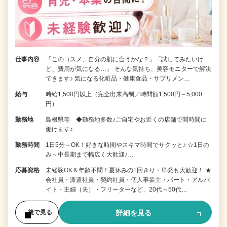
仕事内容
「このコスメ、自分の肌に合うかな？」「試してみたいけ
ど、費用が気になる…」 そんな気持ち、美容モニターで解決
できます♪ 気になる化粧品・健康食品・サプリメン…
給与
時給1,500円以上（完全出来高制／時間額1,500円～5,000
円）
勤務地
島根県等 ◆勤務地多数♪ご自宅やお近くの店舗で間時間に
働けます♪
勤務時間
1日5分～OK！好きな時間やスキマ時間でサクッと♪ ☆1日の
み～中長期まで幅広く大歓迎♪…
応募資格
未経験OK＆年齢不問！夏休みの1回きり・単発も大歓迎！ ★
会社員・派遣社員・契約社員・個人事業主・パート・アルバ
イト・主婦（夫）・フリーターなど、20代～50代…
詳細を見る
後で見る