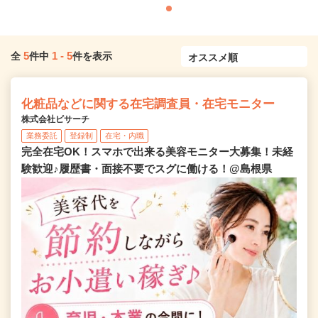
5
1
-
5
全
件中
件を表示
化粧品などに関する在宅調査員・在宅モニター
株式会社ビサーチ
業務委託
登録制
在宅・内職
完全在宅OK！スマホで出来る美容モニター大募集！未経
験歓迎♪履歴書・面接不要でスグに働ける！@島根県