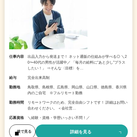
仕事内容
出品入力から発送まで！ ネット通販の仕組みが学べる◎ ＼2
0〜40代の男性が活躍中／ 「毎月の給料に“あと少し”プラス
したい！」 ⇒そんな〈目標〉を…
給与
完全出来高制
勤務地
鳥取県、島根県、広島県、岡山県、山口県、徳島県、香川県
内のご自宅 ※フルリモート勤務
勤務時間
リモートワークのため、完全自由シフトです！ 詳細はお問い
合わせください。 ＜会社営…
応募資格
＼経験・資格・学歴いっさい不問！／
詳細を見る
後で見る