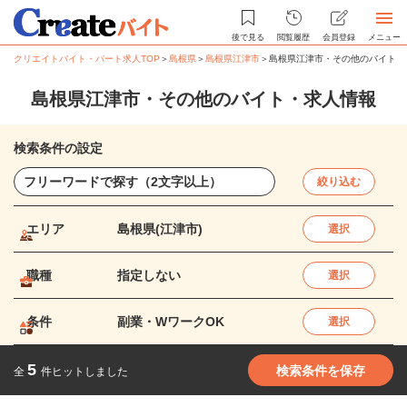
後で見る
閲覧履歴
会員登録
メニュー
クリエイトバイト・パート求人TOP
＞
島根県
＞
島根県江津市
＞
島根県江津市・その他のバイト・
島根県江津市・その他のバイト・求人情報
検索条件の設定
絞り込む
エリア
島根県(江津市)
選択
職種
指定しない
選択
条件
副業・WワークOK
選択
5
検索条件を保存
全
件ヒットしました