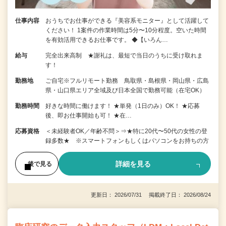
仕事内容
おうちでお仕事ができる『美容系モニター』として活躍して
ください！ 1案件の作業時間は5分〜10分程度。空いた時間
を有効活用できるお仕事です。 ◆【いろん…
給与
完全出来高制 ★謝礼は、最短で当日のうちに受け取れま
す！
勤務地
ご自宅※フルリモート勤務 鳥取県・島根県・岡山県・広島
県・山口県エリア全域及び日本全国で勤務可能（在宅OK）
勤務時間
好きな時間に働けます！ ★単発（1日のみ）OK！ ★応募
後、即お仕事開始も可！ ★在…
応募資格
＜未経験者OK／年齢不問＞⇒★特に20代〜50代の女性の登
録多数★ ※スマートフォンもしくはパソコンをお持ちの方
詳細を見る
後で見る
更新日： 2026/07/31 掲載終了日： 2026/08/24