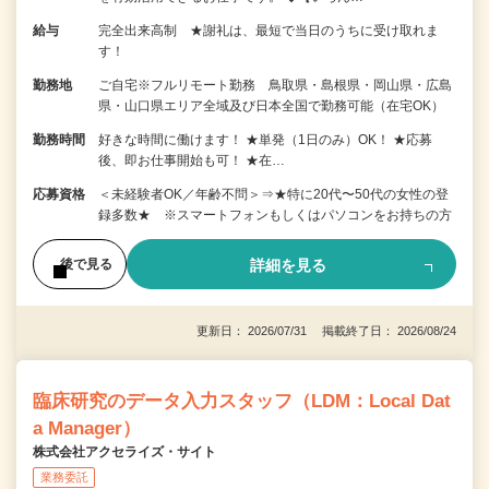
給与
完全出来高制 ★謝礼は、最短で当日のうちに受け取れま
す！
勤務地
ご自宅※フルリモート勤務 鳥取県・島根県・岡山県・広島
県・山口県エリア全域及び日本全国で勤務可能（在宅OK）
勤務時間
好きな時間に働けます！ ★単発（1日のみ）OK！ ★応募
後、即お仕事開始も可！ ★在…
応募資格
＜未経験者OK／年齢不問＞⇒★特に20代〜50代の女性の登
録多数★ ※スマートフォンもしくはパソコンをお持ちの方
詳細を見る
後で見る
更新日： 2026/07/31 掲載終了日： 2026/08/24
臨床研究のデータ入力スタッフ（LDM：Local Dat
a Manager）
株式会社アクセライズ・サイト
業務委託