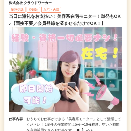
株式会社 クラウドワーカー
業務委託
登録制
在宅・内職
当日に謝礼をお支払い！美容系在宅モニター！単発もOK
♪【面接不要／会員登録を済ませるだけでOK！】
仕事内容
おうちでお仕事ができる『美容系モニター』として活躍して
ください！ 1案件の作業時間は5分〜10分程度。空いた時間
を有効活用できるお仕事です。 ◆【いろん…