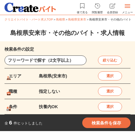
後で見る
閲覧履歴
会員登録
メニュー
クリエイトバイト・パート求人TOP
＞
島根県
＞
島根県安来市
＞
島根県安来市・その他のバイト・
島根県安来市・その他のバイト・求人情報
検索条件の設定
絞り込む
エリア
島根県(安来市)
選択
職種
指定しない
選択
条件
扶養内OK
選択
6
検索条件を保存
全
件ヒットしました