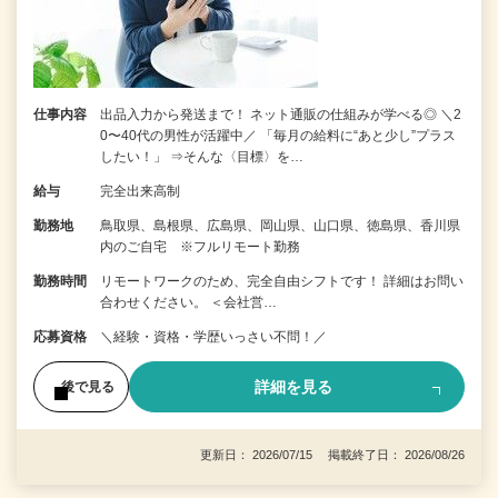
仕事内容
出品入力から発送まで！ ネット通販の仕組みが学べる◎ ＼2
0〜40代の男性が活躍中／ 「毎月の給料に“あと少し”プラス
したい！」 ⇒そんな〈目標〉を…
給与
完全出来高制
勤務地
鳥取県、島根県、広島県、岡山県、山口県、徳島県、香川県
内のご自宅 ※フルリモート勤務
勤務時間
リモートワークのため、完全自由シフトです！ 詳細はお問い
合わせください。 ＜会社営…
応募資格
＼経験・資格・学歴いっさい不問！／
詳細を見る
後で見る
更新日： 2026/07/15 掲載終了日： 2026/08/26