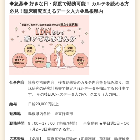
◆急募◆ 好きな日・頻度で勤務可能！ カルテを読める方
必見！臨床研究支えるデータ入力＠島根県内
仕事内容
診察や治療内容、検査結果等のカルテ内容等を読み取り、臨
床研究の研究計画書で規定されたデータを抽出するお仕事で
す。 その後EDCへのデータ入力や、クエリ（入力内…
給与
日給20,000円以上
勤務地
島根県内各所 ※直行直帰
勤務時間
9：00～17：00（実働7時間） ※変動有 ★平日週1日～OK
（月2～3日稼働できる方…
応募資格
【必須】・医療系資格経験者（正看護師、薬剤師、臨床検査