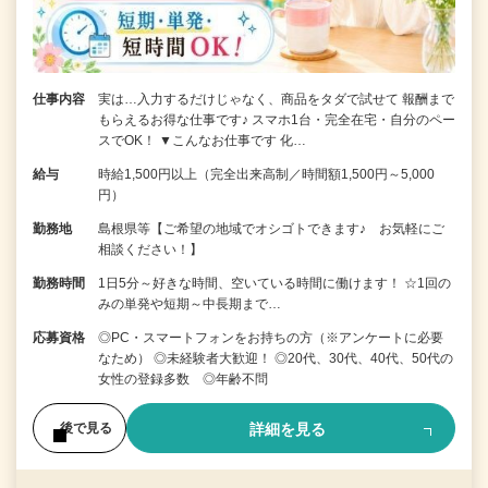
仕事内容
実は…入力するだけじゃなく、商品をタダで試せて 報酬まで
もらえるお得な仕事です♪ スマホ1台・完全在宅・自分のペー
スでOK！ ▼こんなお仕事です 化…
給与
時給1,500円以上（完全出来高制／時間額1,500円～5,000
円）
勤務地
島根県等【ご希望の地域でオシゴトできます♪ お気軽にご
相談ください！】
勤務時間
1日5分～好きな時間、空いている時間に働けます！ ☆1回の
みの単発や短期～中長期まで…
応募資格
◎PC・スマートフォンをお持ちの方（※アンケートに必要
なため） ◎未経験者大歓迎！ ◎20代、30代、40代、50代の
女性の登録多数 ◎年齢不問
詳細を見る
後で見る