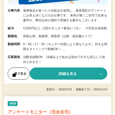
仕事内容
健康食品を食べたり化粧品を使用し、身体測定やアンケート
にお答え頂くなどのお仕事です。 来所が無くご自宅で出来る
案件や、弊社以外の場所で実施する案件もございます…
給与
5,000円以上（1回のモニター参加につき） ※完全出来高制
勤務地
和歌山県、島根県、鳥取県《山陰・南近畿エリア》
勤務時間
9：00～17：00（モニター内容により異なります） 好きな時
間＆タイミングで勤務OK！…
応募資格
治験未経験OK 18歳以上であれば初めての方も安心して始
められます！
詳細を見る
後で見る
更新日： 2026/07/21 掲載終了日： 2026/11/13
NEW
アンケートモニター（完全在宅）