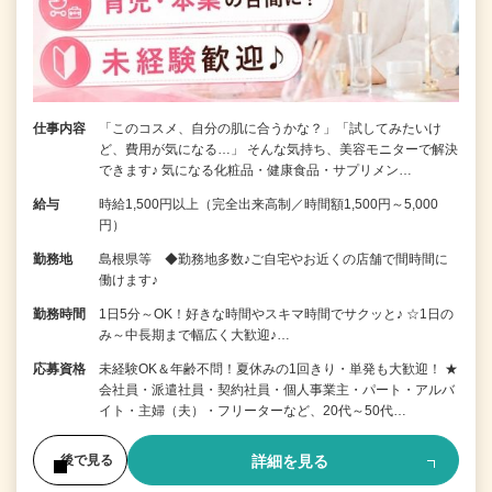
仕事内容
「このコスメ、自分の肌に合うかな？」「試してみたいけ
ど、費用が気になる…」 そんな気持ち、美容モニターで解決
できます♪ 気になる化粧品・健康食品・サプリメン…
給与
時給1,500円以上（完全出来高制／時間額1,500円～5,000
円）
勤務地
島根県等 ◆勤務地多数♪ご自宅やお近くの店舗で間時間に
働けます♪
勤務時間
1日5分～OK！好きな時間やスキマ時間でサクッと♪ ☆1日の
み～中長期まで幅広く大歓迎♪…
応募資格
未経験OK＆年齢不問！夏休みの1回きり・単発も大歓迎！ ★
会社員・派遣社員・契約社員・個人事業主・パート・アルバ
イト・主婦（夫）・フリーターなど、20代～50代…
詳細を見る
後で見る