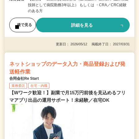
技師として病院勤務3年以上） もしくは ・CRA／CRC経験
のある方
詳細を見る
後で見る
更新日： 2026/05/12 掲載終了日： 2027/03/31
ネットショップのデータ入力・商品登録および発
送軽作業
合同会社Re Start
業務委託
在宅・内職
【Wワーク歓迎！】副業で月15万円前後を見込めるフリ
マアプリ出品の運用サポート！未経験／在宅OK