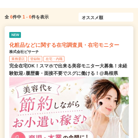
6
1
-
6
全
件中
件を表示
NEW
化粧品などに関する在宅調査員・在宅モニター
株式会社ビサーチ
業務委託
登録制
在宅・内職
完全在宅OK！スマホで出来る美容モニター大募集！未経
験歓迎♪履歴書・面接不要でスグに働ける！@島根県