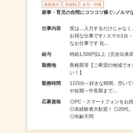
株式会社リアル・フェイス
業務委託
登録制
在宅・内職
家事・育児の合間にコツコツ稼ぐ♪ノルマ
仕事内容
実は…入力するだけじゃなく
お得な仕事です♪ スマホ1台
なお仕事です 化…
給与
時給1,500円以上（完全出来高
勤務地
島根県等【ご希望の地域でオ
い！】
勤務時間
1日5分～好きな時間、空い
や短期～中長期まで…
応募資格
◎PC・スマートフォンをお
◎未経験者大歓迎！ ◎20代
◎年齢不問