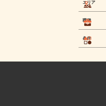
エリア
職種
条件