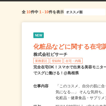
全
10
件中
1
-
10
件を表示
NEW
化粧品などに関する在宅
株式会社ビサーチ
業務委託
登録制
在宅・内職
完全在宅OK！スマホで出来る美容モニタ
でスグに働ける！@島根県
仕事内容
「このコスメ、自分の肌に
気になる…」 そんな気持ち
化粧品・健康食品・サプリ