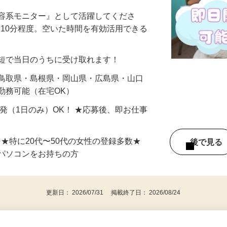
ー！単発もOK♪【面接不要／会員登録を
美容系モニター』として活躍してくださ
分〜10分程度。空いた時間を有効活用できる
最短で当日のうちに受け取れます！
 鳥取県・島根県・岡山県・広島県・山口
勤務可能（在宅OK）
単発（1日のみ）OK！ ★応募後、即お仕事
⇒★特に20代〜50代の女性の登録多数★
後で見
パソコンをお持ちの方
更新日： 2026/07/31 掲載終了日： 2026/08/24