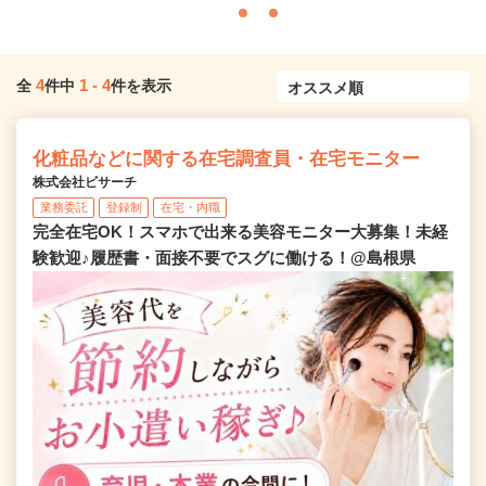
4
1
-
4
全
件中
件を表示
化粧品などに関する在宅調査員・在宅モニター
株式会社ビサーチ
業務委託
登録制
在宅・内職
完全在宅OK！スマホで出来る美容モニター大募集！未経
験歓迎♪履歴書・面接不要でスグに働ける！@島根県