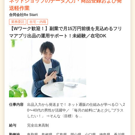
ネットショップのデータ入力・商品登録および発
送軽作業
合同会社Re Start
業務委託
在宅・内職
【Wワーク歓迎！】副業で月15万円前後を見込めるフリ
マアプリ出品の運用サポート！未経験／在宅OK
仕事内容
出品入力から発送まで！ ネット通販の仕組みが学べる◎ ＼2
0〜40代の男性が活躍中／ 「毎月の給料に“あと少し”プラス
したい！」 ⇒そんな〈目標〉を…
給与
完全出来高制
勤務地
鳥取県、島根県、広島県、岡山県、山口県、徳島県、香川県