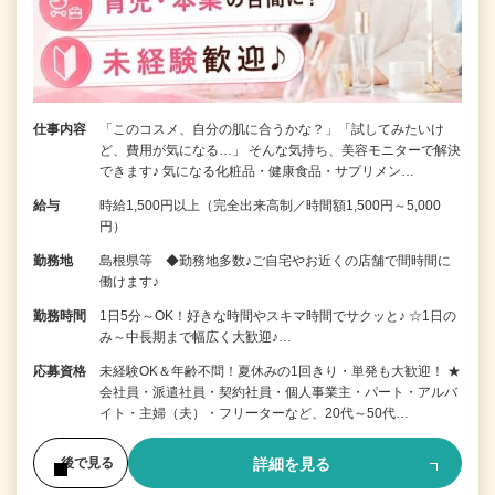
仕事内容
「このコスメ、自分の肌に合うかな？」「試してみたいけ
ど、費用が気になる…」 そんな気持ち、美容モニターで解決
できます♪ 気になる化粧品・健康食品・サプリメン…
給与
時給1,500円以上（完全出来高制／時間額1,500円～5,000
円）
勤務地
島根県等 ◆勤務地多数♪ご自宅やお近くの店舗で間時間に
働けます♪
勤務時間
1日5分～OK！好きな時間やスキマ時間でサクッと♪ ☆1日の
み～中長期まで幅広く大歓迎♪…
応募資格
未経験OK＆年齢不問！夏休みの1回きり・単発も大歓迎！ ★
会社員・派遣社員・契約社員・個人事業主・パート・アルバ
イト・主婦（夫）・フリーターなど、20代～50代…
詳細を見る
後で見る