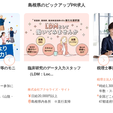
島根県のピックアップPR求人
験等のモニ
臨床研究のデータ入力スタッフ
税理士事
（LDM：Loc...
税理士法人
ター参加に
時給1,3
株式会社アクセライズ・サイト
年数・ス
日給20,000円以上
県《山陰・
全国どこ
島根県内各所 ※直行直帰
47都道