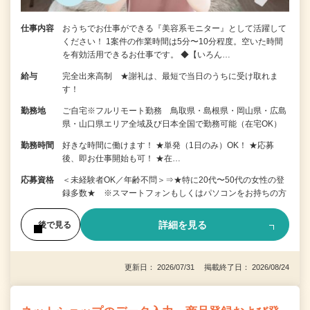
仕事内容
おうちでお仕事ができる『美容系モニター』として活躍して
ください！ 1案件の作業時間は5分〜10分程度。空いた時間
を有効活用できるお仕事です。 ◆【いろん…
給与
完全出来高制 ★謝礼は、最短で当日のうちに受け取れま
す！
勤務地
ご自宅※フルリモート勤務 鳥取県・島根県・岡山県・広島
県・山口県エリア全域及び日本全国で勤務可能（在宅OK）
勤務時間
好きな時間に働けます！ ★単発（1日のみ）OK！ ★応募
後、即お仕事開始も可！ ★在…
応募資格
＜未経験者OK／年齢不問＞⇒★特に20代〜50代の女性の登
録多数★ ※スマートフォンもしくはパソコンをお持ちの方
詳細を見る
後で見る
更新日： 2026/07/31 掲載終了日： 2026/08/24