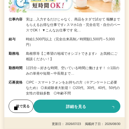
仕事内容
実は…入力するだけじゃなく、商品をタダで試せて 報酬まで
もらえるお得な仕事です♪ スマホ1台・完全在宅・自分のペー
スでOK！ ▼こんなお仕事です 化…
給与
時給1,500円以上（完全出来高制／時間額1,500円～5,000
円）
勤務地
島根県等【ご希望の地域でオシゴトできます♪ お気軽にご
相談ください！】
勤務時間
1日5分～好きな時間、空いている時間に働けます！ ☆1回の
みの単発や短期～中長期まで…
応募資格
◎PC・スマートフォンをお持ちの方（※アンケートに必要
なため） ◎未経験者大歓迎！ ◎20代、30代、40代、50代の
女性の登録多数 ◎年齢不問
詳細を見る
後で見る
更新日： 2026/07/23 掲載終了日： 2026/08/30