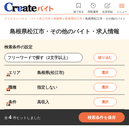
後で見る
閲覧履歴
会員登録
メニュー
クリエイトバイト・パート求人TOP
＞
島根県
＞
島根県松江市
＞
島根県松江市・その他のバイト・
島根県松江市・その他のバイト・求人情報
検索条件の設定
絞り込む
エリア
島根県(松江市)
選択
職種
指定しない
選択
条件
高収入
選択
4
検索条件を保存
全
件ヒットしました