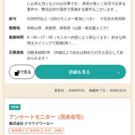
にお答え頂くなどのお仕事です。 来所が無くご自宅で出来る
案件や、弊社以外の場所で実施する案件もございます…
給与
5,000円以上（1回のモニター参加につき） ※完全出来高制
勤務地
和歌山県、島根県、鳥取県《山陰・南近畿エリア》
勤務時間
9：00～17：00（モニター内容により異なります） 好きな時
間＆タイミングで勤務OK！…
応募資格
治験未経験OK 18歳以上であれば初めての方も安心して始
められます！
詳細を見る
後で見る
更新日： 2026/07/21 掲載終了日： 2026/11/13
NEW
アンケートモニター（完全在宅）
株式会社 クラウドワーカー
業務委託
登録制
在宅・内職