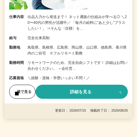
仕事内容
出品入力から発送まで！ ネット通販の仕組みが学べる◎ ＼2
0〜40代の男性が活躍中／ 「毎月の給料に“あと少し”プラス
したい！」 ⇒そんな〈目標〉を…
給与
完全出来高制
勤務地
鳥取県、島根県、広島県、岡山県、山口県、徳島県、香川県
内のご自宅 ※フルリモート勤務
勤務時間
リモートワークのため、完全自由シフトです！ 詳細はお問い
合わせください。 ＜会社営…
応募資格
＼経験・資格・学歴いっさい不問！／
詳細を見る
後で見る
更新日： 2026/07/15 掲載終了日： 2026/08/26
1