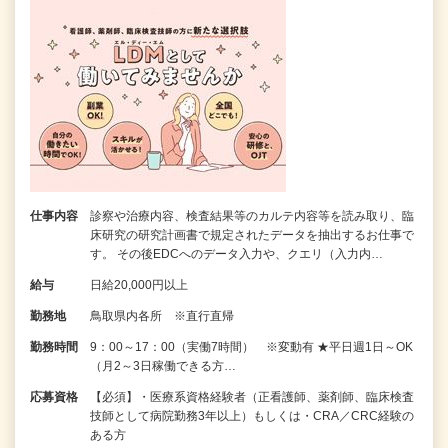
仕事内容
診察や治療内容、検査結果等のカルテ内容等を読み取り、臨
床研究の研究計画書で規定されたデータを抽出するお仕事で
す。 その後EDCへのデータ入力や、クエリ（入力内…
給与
日給20,000円以上
勤務地
鳥取県内各所 ※直行直帰
勤務時間
9：00～17：00（実働7時間） ※変動有 ★平日週1日～OK
（月2～3日稼働できる方…
応募資格
【必須】・医療系資格経験者（正看護師、薬剤師、臨床検査
技師として病院勤務3年以上）もしくは・CRA／CRC経験の
ある方