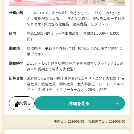
仕事内容
「このコスメ、自分の肌に合うかな？」「試してみたいけ
ど、費用が気になる…」 そんな気持ち、美容モニターで解決
できます♪ 気になる化粧品・健康食品・サプリメン…
給与
時給1,500円以上（完全出来高制／時間額1,500円～5,000
円）
勤務地
鳥取県等 ◆勤務地多数♪ご自宅やお近くの店舗で間時間に
働けます♪
勤務時間
1日5分～OK！好きな時間やスキマ時間でサクッと♪ ☆1日の
み～中長期まで幅広く大歓迎♪…
応募資格
未経験OK＆年齢不問！夏休みの1回きり・単発も大歓迎！ ★
会社員・派遣社員・契約社員・個人事業主・パート・アルバ
イト・主婦（夫）・フリーターなど、20代～50代…
詳細を見る
後で見る
更新日： 2026/08/05 掲載終了日： 2026/08/30