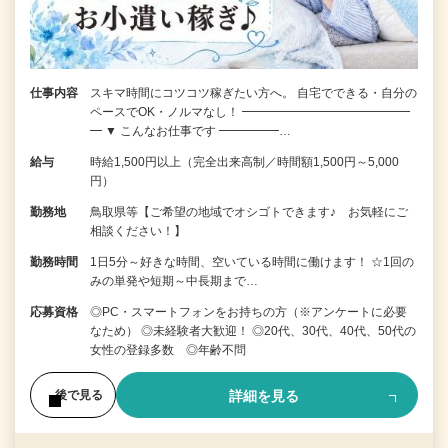
仕事内容
スキマ時間にコツコツ稼ぎたい方へ。 自宅でできる・自分の
ペースでOK・ノルマなし！ ━━━━━━━━━━━━━━
━ ▼ こんなお仕事です ━━━━━…
給与
時給1,500円以上（完全出来高制／時間額1,500円～5,000
円）
勤務地
鳥取県等【ご希望の地域でオシゴトできます♪ お気軽にご
相談ください！】
勤務時間
1日5分～好きな時間、空いている時間に働けます！ ☆1回の
みの単発や短期～中長期まで…
応募資格
◎PC・スマートフォンをお持ちの方（※アンケートに必要
なため） ◎未経験者大歓迎！ ◎20代、30代、40代、50代の
女性の登録多数 ◎年齢不問
詳細を見る
後で見る