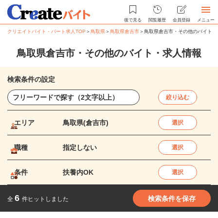
後で見る
閲覧履歴
会員登録
メニュー
クリエイトバイト・パート求人TOP
＞
鳥取県
＞
鳥取県倉吉市
＞
鳥取県倉吉市・その他のバイト・
鳥取県倉吉市・その他のバイト・求人情報
検索条件の設定
絞り込む
エリア
鳥取県(倉吉市)
選択
職種
指定しない
選択
条件
扶養内OK
選択
6
検索条件を保存
全
件ヒットしました