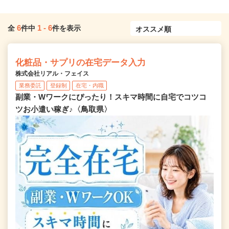
6
1
-
6
全
件中
件を表示
化粧品・サプリの在宅データ入力
株式会社リアル・フェイス
業務委託
登録制
在宅・内職
副業・Wワークにぴったり！スキマ時間に自宅でコツコ
ツお小遣い稼ぎ♪〈鳥取県〉