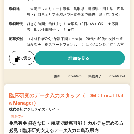
勤務地
ご自宅※フルリモート勤務 鳥取県・島根県・岡山県・広島
県・山口県エリア全域及び日本全国で勤務可能（在宅OK）
勤務時間
好きな時間に働けます！ ★単発（1日のみ）OK！ ★応募
後、即お仕事開始も可！ ★在…
応募資格
＜未経験者OK／年齢不問＞⇒★特に20代〜50代の女性の登
録多数★ ※スマートフォンもしくはパソコンをお持ちの方
詳細を見る
後で見る
更新日： 2026/07/31 掲載終了日： 2026/08/24
臨床研究のデータ入力スタッフ（LDM：Local Dat
a Manager）
株式会社アクセライズ・サイト
業務委託
◆急募◆ 好きな日・頻度で勤務可能！ カルテを読める方
必見！臨床研究支えるデータ入力＠鳥取県内