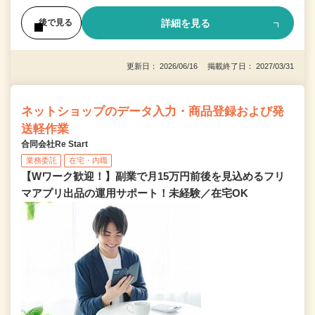
詳細を見る
後で見る
更新日： 2026/06/16 掲載終了日： 2027/03/31
ネットショップのデータ入力・商品登録および発
送軽作業
合同会社Re Start
業務委託
在宅・内職
【Wワーク歓迎！】副業で月15万円前後を見込めるフリ
マアプリ出品の運用サポート！未経験／在宅OK