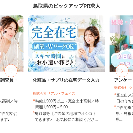
鳥取県のピックアップPR求人
宅調査員・
化粧品・サプリの在宅データ入力
アンケー
株式会社 
株式会社リアル・フェイス
完全出来
出来高制／時
時給1,500円以上（完全出来高制／時
日のうち
間額1,500円～5,00...
ご自宅※
ご自宅やお
鳥取県等【ご希望の地域でオシゴト
県・島根
ます♪
できます♪ お気軽にご相談くださ...
県...