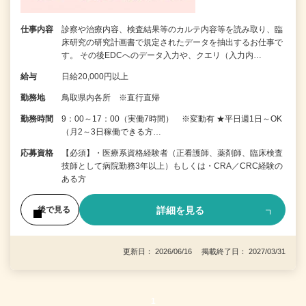
仕事内容
診察や治療内容、検査結果等のカルテ内容等を読み取り、臨
床研究の研究計画書で規定されたデータを抽出するお仕事で
す。 その後EDCへのデータ入力や、クエリ（入力内…
給与
日給20,000円以上
勤務地
鳥取県内各所 ※直行直帰
勤務時間
9：00～17：00（実働7時間） ※変動有 ★平日週1日～OK
（月2～3日稼働できる方…
応募資格
【必須】・医療系資格経験者（正看護師、薬剤師、臨床検査
技師として病院勤務3年以上）もしくは・CRA／CRC経験の
ある方
詳細を見る
後で見る
更新日： 2026/06/16 掲載終了日： 2027/03/31
1