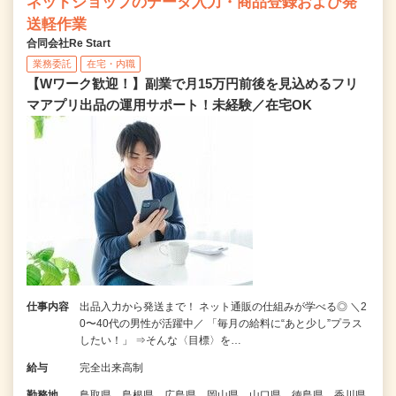
ネットショップのデータ入力・商品登録および発
送軽作業
合同会社Re Start
業務委託
在宅・内職
【Wワーク歓迎！】副業で月15万円前後を見込めるフリ
マアプリ出品の運用サポート！未経験／在宅OK
仕事内容
出品入力から発送まで！ ネット通販の仕組みが学べる◎ ＼2
0〜40代の男性が活躍中／ 「毎月の給料に“あと少し”プラス
したい！」 ⇒そんな〈目標〉を…
給与
完全出来高制
勤務地
鳥取県、島根県、広島県、岡山県、山口県、徳島県、香川県