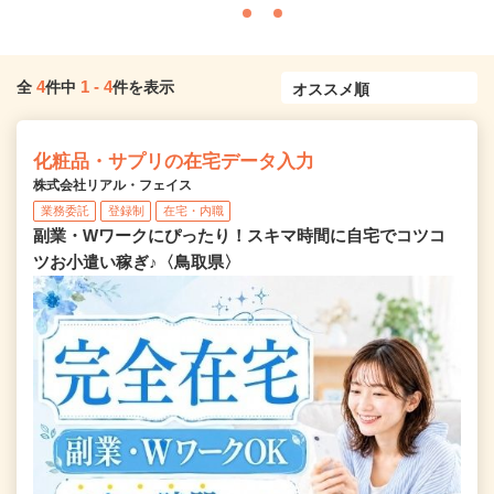
4
1
-
4
全
件中
件を表示
化粧品・サプリの在宅データ入力
株式会社リアル・フェイス
業務委託
登録制
在宅・内職
副業・Wワークにぴったり！スキマ時間に自宅でコツコ
ツお小遣い稼ぎ♪〈鳥取県〉