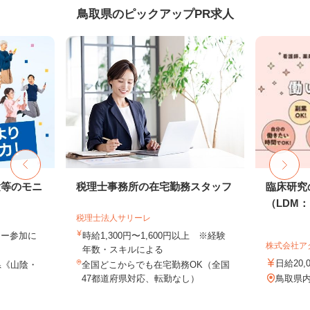
鳥取県のピックアップPR求人
験等のモニ
税理士事務所の在宅勤務スタッフ
臨床研究
（LDM：L
税理士法人サリーレ
ター参加に
時給1,300円〜1,600円以上 ※経験
株式会社ア
年数・スキルによる
日給20,
県《山陰・
全国どこからでも在宅勤務OK（全国
47都道府県対応、転勤なし）
鳥取県