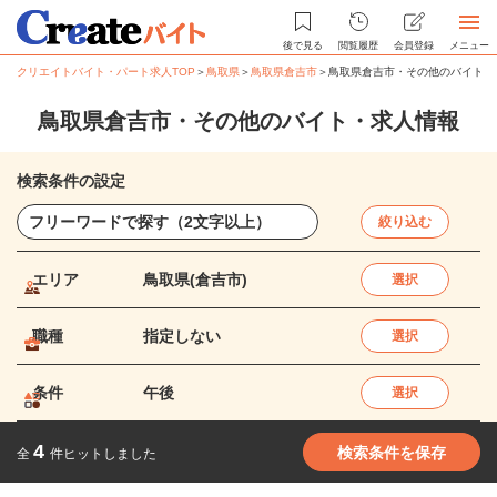
後で見る
閲覧履歴
会員登録
メニュー
クリエイトバイト・パート求人TOP
＞
鳥取県
＞
鳥取県倉吉市
＞
鳥取県倉吉市・その他のバイト・
鳥取県倉吉市・その他のバイト・求人情報
検索条件の設定
絞り込む
エリア
鳥取県(倉吉市)
選択
職種
指定しない
選択
条件
午後
選択
4
検索条件を保存
全
件ヒットしました