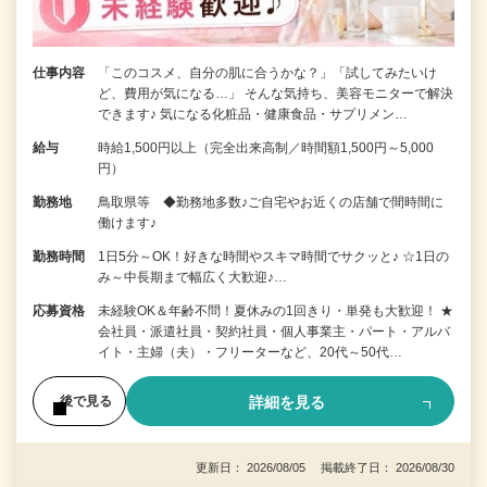
仕事内容
「このコスメ、自分の肌に合うかな？」「試してみたいけ
ど、費用が気になる…」 そんな気持ち、美容モニターで解決
できます♪ 気になる化粧品・健康食品・サプリメン…
給与
時給1,500円以上（完全出来高制／時間額1,500円～5,000
円）
勤務地
鳥取県等 ◆勤務地多数♪ご自宅やお近くの店舗で間時間に
働けます♪
勤務時間
1日5分～OK！好きな時間やスキマ時間でサクッと♪ ☆1日の
み～中長期まで幅広く大歓迎♪…
応募資格
未経験OK＆年齢不問！夏休みの1回きり・単発も大歓迎！ ★
会社員・派遣社員・契約社員・個人事業主・パート・アルバ
イト・主婦（夫）・フリーターなど、20代～50代…
詳細を見る
後で見る
更新日： 2026/08/05 掲載終了日： 2026/08/30