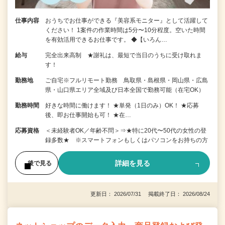
仕事内容
おうちでお仕事ができる『美容系モニター』として活躍して
ください！ 1案件の作業時間は5分〜10分程度。空いた時間
を有効活用できるお仕事です。 ◆【いろん…
給与
完全出来高制 ★謝礼は、最短で当日のうちに受け取れま
す！
勤務地
ご自宅※フルリモート勤務 鳥取県・島根県・岡山県・広島
県・山口県エリア全域及び日本全国で勤務可能（在宅OK）
勤務時間
好きな時間に働けます！ ★単発（1日のみ）OK！ ★応募
後、即お仕事開始も可！ ★在…
応募資格
＜未経験者OK／年齢不問＞⇒★特に20代〜50代の女性の登
録多数★ ※スマートフォンもしくはパソコンをお持ちの方
詳細を見る
後で見る
更新日： 2026/07/31 掲載終了日： 2026/08/24