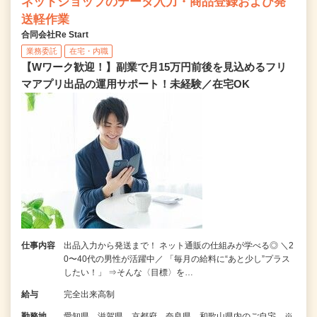
ネットショップのデータ入力・商品登録および発
送軽作業
合同会社Re Start
業務委託
在宅・内職
【Wワーク歓迎！】副業で月15万円前後を見込めるフリ
マアプリ出品の運用サポート！未経験／在宅OK
仕事内容
出品入力から発送まで！ ネット通販の仕組みが学べる◎ ＼2
0〜40代の男性が活躍中／ 「毎月の給料に“あと少し”プラス
したい！」 ⇒そんな〈目標〉を…
給与
完全出来高制
勤務地
愛知県、滋賀県、京都府、奈良県、和歌山県内のご自宅 ※