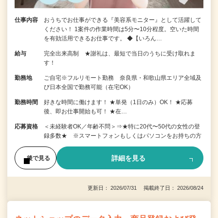
仕事内容
おうちでお仕事ができる『美容系モニター』として活躍して
ください！ 1案件の作業時間は5分〜10分程度。空いた時間
を有効活用できるお仕事です。 ◆【いろん…
給与
完全出来高制 ★謝礼は、最短で当日のうちに受け取れま
す！
勤務地
ご自宅※フルリモート勤務 奈良県・和歌山県エリア全域及
び日本全国で勤務可能（在宅OK）
勤務時間
好きな時間に働けます！ ★単発（1日のみ）OK！ ★応募
後、即お仕事開始も可！ ★在…
応募資格
＜未経験者OK／年齢不問＞⇒★特に20代〜50代の女性の登
録多数★ ※スマートフォンもしくはパソコンをお持ちの方
詳細を見る
後で見る
更新日： 2026/07/31 掲載終了日： 2026/08/24