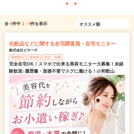
4
1
-
4
全
件中
件を表示
化粧品などに関する在宅調査員・在宅モニター
株式会社ビサーチ
業務委託
登録制
在宅・内職
完全在宅OK！スマホで出来る美容モニター大募集！未経
験歓迎♪履歴書・面接不要でスグに働ける！@和歌山