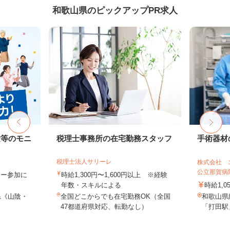
和歌山県のピックアップPR求人
験等のモニ
税理士事務所の在宅勤務スタッフ
手術器材
税理士法人サリーレ
株式会社 
公立那賀病
ター参加に
時給1,300円〜1,600円以上 ※経験
年数・スキルによる
時給1,0
県《山陰・
全国どこからでも在宅勤務OK（全国
和歌山県
47都道府県対応、転勤なし）
「打田駅