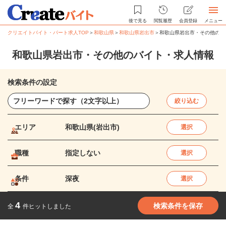
後で見る
閲覧履歴
会員登録
メニュー
クリエイトバイト・パート求人TOP
＞
和歌山県
＞
和歌山県岩出市
＞
和歌山県岩出市・その他のバ
和歌山県岩出市・その他のバイト・求人情報
検索条件の設定
絞り込む
エリア
和歌山県(岩出市)
選択
職種
指定しない
選択
条件
深夜
選択
4
検索条件を保存
全
件ヒットしました