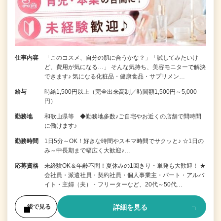
仕事内容
「このコスメ、自分の肌に合うかな？」「試してみたいけ
ど、費用が気になる…」 そんな気持ち、美容モニターで解決
できます♪ 気になる化粧品・健康食品・サプリメン…
給与
時給1,500円以上（完全出来高制／時間額1,500円～5,000
円）
勤務地
和歌山県等 ◆勤務地多数♪ご自宅やお近くの店舗で間時間
に働けます♪
勤務時間
1日5分～OK！好きな時間やスキマ時間でサクッと♪ ☆1日の
み～中長期まで幅広く大歓迎♪…
応募資格
未経験OK＆年齢不問！夏休みの1回きり・単発も大歓迎！ ★
会社員・派遣社員・契約社員・個人事業主・パート・アルバ
イト・主婦（夫）・フリーターなど、20代～50代…
詳細を見る
後で見る