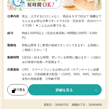
仕事内容
実は…入力するだけじゃなく、商品をタダで試せて 報酬まで
もらえるお得な仕事です♪ スマホ1台・完全在宅・自分のペー
スでOK！ ▼こんなお仕事です 化…
給与
時給1,500円以上（完全出来高制／時間額1,500円～5,000
円）
勤務地
和歌山県等【ご希望の地域でオシゴトできます♪ お気軽に
ご相談ください！】
勤務時間
1日5分～好きな時間、空いている時間に働けます！ ☆1回の
みの単発や短期～中長期まで…
応募資格
◎PC・スマートフォンをお持ちの方（※アンケートに必要
なため） ◎未経験者大歓迎！ ◎20代、30代、40代、50代の
女性の登録多数 ◎年齢不問
詳細を見る
後で見る
更新日： 2026/07/23 掲載終了日： 2026/08/30