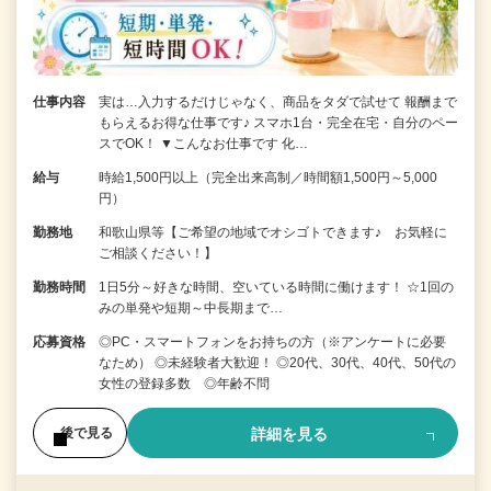
仕事内容
実は…入力するだけじゃなく、商品をタダで試せて 報酬まで
もらえるお得な仕事です♪ スマホ1台・完全在宅・自分のペー
スでOK！ ▼こんなお仕事です 化…
給与
時給1,500円以上（完全出来高制／時間額1,500円～5,000
円）
勤務地
和歌山県等【ご希望の地域でオシゴトできます♪ お気軽に
ご相談ください！】
勤務時間
1日5分～好きな時間、空いている時間に働けます！ ☆1回の
みの単発や短期～中長期まで…
応募資格
◎PC・スマートフォンをお持ちの方（※アンケートに必要
なため） ◎未経験者大歓迎！ ◎20代、30代、40代、50代の
女性の登録多数 ◎年齢不問
詳細を見る
後で見る