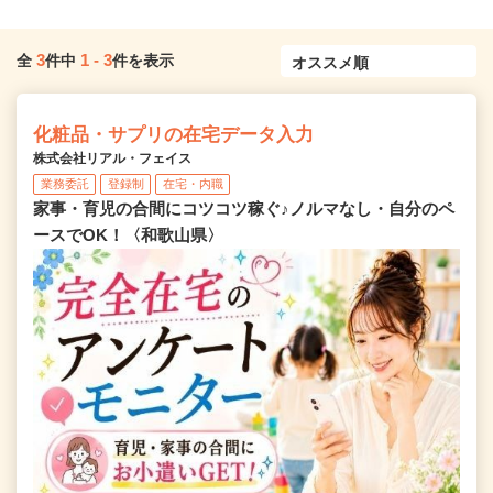
3
1
-
3
全
件中
件を表示
化粧品・サプリの在宅データ入力
株式会社リアル・フェイス
業務委託
登録制
在宅・内職
家事・育児の合間にコツコツ稼ぐ♪ノルマなし・自分のペ
ースでOK！〈和歌山県〉