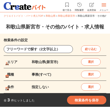
後で見る
閲覧履歴
会員登録
メニュー
クリエイトバイト・パート求人TOP
＞
和歌山県
＞
和歌山県新宮市
＞
和歌山県新宮市・その他のバ
和歌山県新宮市・その他のバイト・求人情報
検索条件の設定
絞り込む
エリア
和歌山県(新宮市)
選択
職種
事務(すべて)
選択
条件
指定しない
選択
3
検索条件を保存
全
件ヒットしました