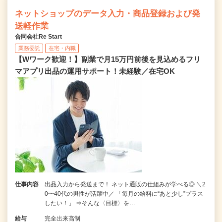
ネットショップのデータ入力・商品登録および発
送軽作業
合同会社Re Start
業務委託
在宅・内職
【Wワーク歓迎！】副業で月15万円前後を見込めるフリ
マアプリ出品の運用サポート！未経験／在宅OK
仕事内容
出品入力から発送まで！ ネット通販の仕組みが学べる◎ ＼2
0〜40代の男性が活躍中／ 「毎月の給料に“あと少し”プラス
したい！」 ⇒そんな〈目標〉を…
給与
完全出来高制