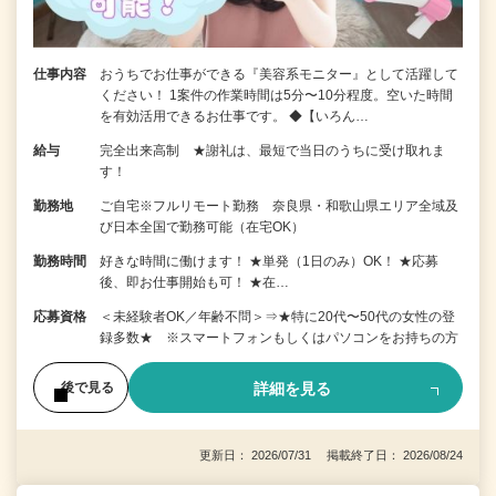
仕事内容
おうちでお仕事ができる『美容系モニター』として活躍して
ください！ 1案件の作業時間は5分〜10分程度。空いた時間
を有効活用できるお仕事です。 ◆【いろん…
給与
完全出来高制 ★謝礼は、最短で当日のうちに受け取れま
す！
勤務地
ご自宅※フルリモート勤務 奈良県・和歌山県エリア全域及
び日本全国で勤務可能（在宅OK）
勤務時間
好きな時間に働けます！ ★単発（1日のみ）OK！ ★応募
後、即お仕事開始も可！ ★在…
応募資格
＜未経験者OK／年齢不問＞⇒★特に20代〜50代の女性の登
録多数★ ※スマートフォンもしくはパソコンをお持ちの方
詳細を見る
後で見る
更新日： 2026/07/31 掲載終了日： 2026/08/24