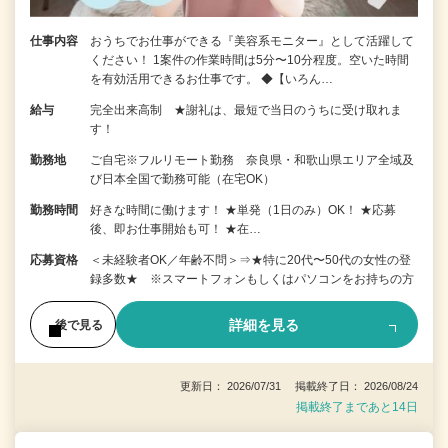
仕事内容
おうちでお仕事ができる『美容系モニター』として活躍して
ください！ 1案件の作業時間は5分〜10分程度。空いた時間
を有効活用できるお仕事です。 ◆【いろん…
給与
完全出来高制 ★謝礼は、最短で当日のうちに受け取れま
す！
勤務地
ご自宅※フルリモート勤務 奈良県・和歌山県エリア全域及
び日本全国で勤務可能（在宅OK）
勤務時間
好きな時間に働けます！ ★単発（1日のみ）OK！ ★応募
後、即お仕事開始も可！ ★在…
応募資格
＜未経験者OK／年齢不問＞⇒★特に20代〜50代の女性の登
録多数★ ※スマートフォンもしくはパソコンをお持ちの方
詳細を見る
後で見る
更新日： 2026/07/31 掲載終了日： 2026/08/24
掲載終了まであと14日