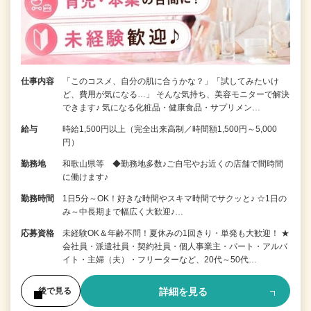
仕事内容
「このコスメ、自分の肌に合うかな？」「試してみたいけ
ど、費用が気になる…」 そんな気持ち、美容モニターで解決
できます♪ 気になる化粧品・健康食品・サプリメン…
給与
時給1,500円以上（完全出来高制／時間額1,500円～5,000
円）
勤務地
和歌山県等 ◆勤務地多数♪ご自宅やお近くの店舗で間時間
に働けます♪
勤務時間
1日5分～OK！好きな時間やスキマ時間でサクッと♪ ☆1日の
み～中長期まで幅広く大歓迎♪…
応募資格
未経験OK＆年齢不問！夏休みの1回きり・単発も大歓迎！ ★
会社員・派遣社員・契約社員・個人事業主・パート・アルバ
イト・主婦（夫）・フリーターなど、20代～50代…
詳細を見る
後で見る