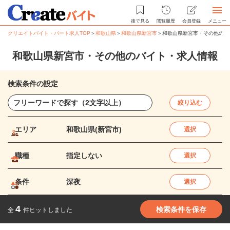
後で見る
閲覧履歴
会員登録
メニュー
クリエイトバイト・パート求人TOP
＞
和歌山県
＞
和歌山県新宮市
＞
和歌山県新宮市・その他のバ
和歌山県新宮市・その他のバイト・求人情報
検索条件の設定
絞り込む
エリア
和歌山県(新宮市)
選択
職種
指定しない
選択
条件
深夜
選択
4
検索条件を保存
全
件ヒットしました