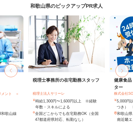
和歌山県のピックアップPR求人
税理士事務所の在宅勤務スタッフ
健康食品
ター
税理士法人サリーレ
株式会社SO
ジメント ＜
時給1,300円〜1,600円以上 ※経験
5,000
年数・スキルによる
つき） 
R和歌山線
全国どこからでも在宅勤務OK（全国
和歌山県
47都道府県対応、転勤なし）
南近畿エ