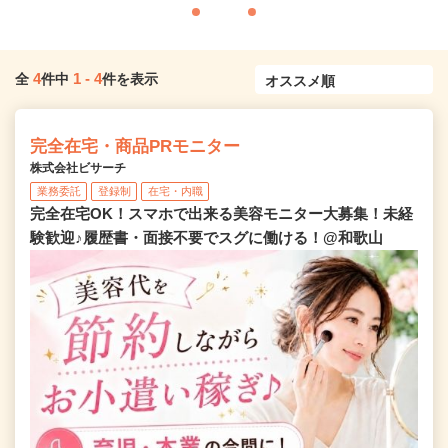
4
1
-
4
全
件中
件を表示
完全在宅・商品PRモニター
株式会社ビサーチ
業務委託
登録制
在宅・内職
完全在宅OK！スマホで出来る美容モニター大募集！未経
験歓迎♪履歴書・面接不要でスグに働ける！@和歌山