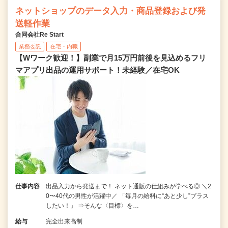
ネットショップのデータ入力・商品登録および発
送軽作業
合同会社Re Start
業務委託
在宅・内職
【Wワーク歓迎！】副業で月15万円前後を見込めるフリ
マアプリ出品の運用サポート！未経験／在宅OK
仕事内容
出品入力から発送まで！ ネット通販の仕組みが学べる◎ ＼2
0〜40代の男性が活躍中／ 「毎月の給料に“あと少し”プラス
したい！」 ⇒そんな〈目標〉を…
給与
完全出来高制