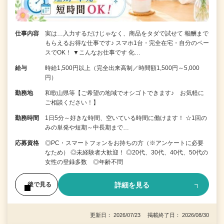
仕事内容
実は…入力するだけじゃなく、商品をタダで試せて 報酬まで
もらえるお得な仕事です♪ スマホ1台・完全在宅・自分のペー
スでOK！ ▼こんなお仕事です 化…
給与
時給1,500円以上（完全出来高制／時間額1,500円～5,000
円）
勤務地
和歌山県等【ご希望の地域でオシゴトできます♪ お気軽に
ご相談ください！】
勤務時間
1日5分～好きな時間、空いている時間に働けます！ ☆1回の
みの単発や短期～中長期まで…
応募資格
◎PC・スマートフォンをお持ちの方（※アンケートに必要
なため） ◎未経験者大歓迎！ ◎20代、30代、40代、50代の
女性の登録多数 ◎年齢不問
詳細を見る
後で見る
更新日： 2026/07/23 掲載終了日： 2026/08/30