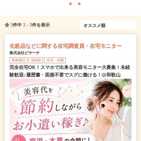
3
1
-
3
全
件中
件を表示
化粧品などに関する在宅調査員・在宅モニター
株式会社ビサーチ
業務委託
登録制
在宅・内職
完全在宅OK！スマホで出来る美容モニター大募集！未経
験歓迎♪履歴書・面接不要でスグに働ける！@和歌山