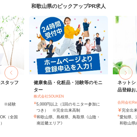
和歌山県のピックアップPR求人
務スタッフ
健康食品・化粧品・治験等のモニ
ネットシ
ター
品登録およ
株式会社SOUKEN
合同会社Re S
以上 ※経験
5,000円以上（1回のモニター参加に
つき） ※完全出来高制
完全出
OK（全国
和歌山県、島根県、鳥取県《山陰・
愛知県、
し）
南近畿エリア》
和歌山県