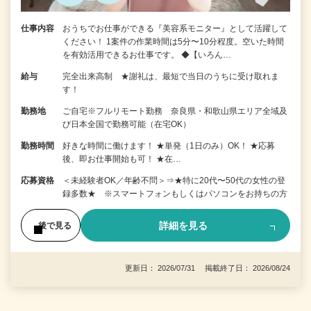
仕事内容
おうちでお仕事ができる『美容系モニター』として活躍して
ください！ 1案件の作業時間は5分〜10分程度。空いた時間
を有効活用できるお仕事です。 ◆【いろん…
給与
完全出来高制 ★謝礼は、最短で当日のうちに受け取れま
す！
勤務地
ご自宅※フルリモート勤務 奈良県・和歌山県エリア全域及
び日本全国で勤務可能（在宅OK）
勤務時間
好きな時間に働けます！ ★単発（1日のみ）OK！ ★応募
後、即お仕事開始も可！ ★在…
応募資格
＜未経験者OK／年齢不問＞⇒★特に20代〜50代の女性の登
録多数★ ※スマートフォンもしくはパソコンをお持ちの方
詳細を見る
後で見る
更新日： 2026/07/31 掲載終了日： 2026/08/24