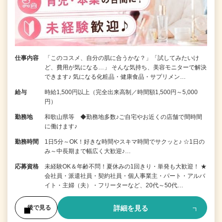
仕事内容
「このコスメ、自分の肌に合うかな？」「試してみたいけ
ど、費用が気になる…」 そんな気持ち、美容モニターで解決
できます♪ 気になる化粧品・健康食品・サプリメン…
給与
時給1,500円以上（完全出来高制／時間額1,500円～5,000
円）
勤務地
和歌山県等 ◆勤務地多数♪ご自宅やお近くの店舗で間時間
に働けます♪
勤務時間
1日5分～OK！好きな時間やスキマ時間でサクッと♪ ☆1日の
み～中長期まで幅広く大歓迎♪…
応募資格
未経験OK＆年齢不問！夏休みの1回きり・単発も大歓迎！ ★
会社員・派遣社員・契約社員・個人事業主・パート・アルバ
イト・主婦（夫）・フリーターなど、20代～50代…
詳細を見る
後で見る