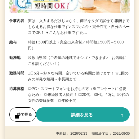
仕事内容
実は…入力するだけじゃなく、商品をタダで試せて 報酬まで
もらえるお得な仕事です♪ スマホ1台・完全在宅・自分のペー
スでOK！ ▼こんなお仕事です 化…
給与
時給1,500円以上（完全出来高制／時間額1,500円～5,000
円）
勤務地
和歌山県等【ご希望の地域でオシゴトできます♪ お気軽に
ご相談ください！】
勤務時間
1日5分～好きな時間、空いている時間に働けます！ ☆1回の
みの単発や短期～中長期まで…
応募資格
◎PC・スマートフォンをお持ちの方（※アンケートに必要
なため） ◎未経験者大歓迎！ ◎20代、30代、40代、50代の
女性の登録多数 ◎年齢不問
詳細を見る
後で見る
更新日： 2026/07/23 掲載終了日： 2026/08/30