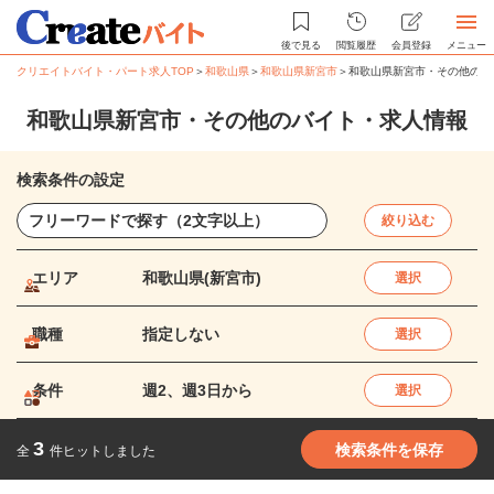
後で見る
閲覧履歴
会員登録
メニュー
クリエイトバイト・パート求人TOP
＞
和歌山県
＞
和歌山県新宮市
＞
和歌山県新宮市・その他のバ
和歌山県新宮市・その他のバイト・求人情報
検索条件の設定
絞り込む
エリア
和歌山県(新宮市)
選択
職種
指定しない
選択
条件
週2、週3日から
選択
3
検索条件を保存
全
件ヒットしました