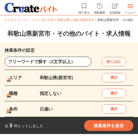
後で見る
閲覧履歴
会員登録
メニュー
クリエイトバイト・パート求人TOP
＞
和歌山県
＞
和歌山県新宮市
＞
和歌山県新宮市・その他のバ
和歌山県新宮市・その他のバイト・求人情報
検索条件の設定
絞り込む
エリア
和歌山県(新宮市)
選択
職種
指定しない
選択
条件
日雇い
選択
3
検索条件を保存
全
件ヒットしました