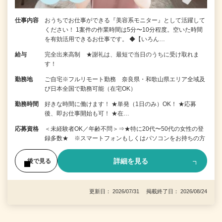
仕事内容
おうちでお仕事ができる『美容系モニター』として活躍して
ください！ 1案件の作業時間は5分〜10分程度。空いた時間
を有効活用できるお仕事です。 ◆【いろん…
給与
完全出来高制 ★謝礼は、最短で当日のうちに受け取れま
す！
勤務地
ご自宅※フルリモート勤務 奈良県・和歌山県エリア全域及
び日本全国で勤務可能（在宅OK）
勤務時間
好きな時間に働けます！ ★単発（1日のみ）OK！ ★応募
後、即お仕事開始も可！ ★在…
応募資格
＜未経験者OK／年齢不問＞⇒★特に20代〜50代の女性の登
録多数★ ※スマートフォンもしくはパソコンをお持ちの方
詳細を見る
後で見る
更新日： 2026/07/31 掲載終了日： 2026/08/24