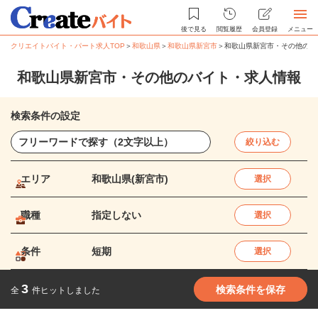
後で見る
閲覧履歴
会員登録
メニュー
クリエイトバイト・パート求人TOP
＞
和歌山県
＞
和歌山県新宮市
＞
和歌山県新宮市・その他のバ
和歌山県新宮市・その他のバイト・求人情報
検索条件の設定
絞り込む
エリア
和歌山県(新宮市)
選択
職種
指定しない
選択
条件
短期
選択
3
検索条件を保存
全
件ヒットしました