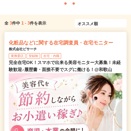
3
1
-
3
全
件中
件を表示
化粧品などに関する在宅調査員・在宅モニター
株式会社ビサーチ
業務委託
登録制
在宅・内職
完全在宅OK！スマホで出来る美容モニター大募集！未経
験歓迎♪履歴書・面接不要でスグに働ける！@和歌山