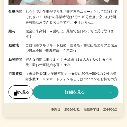
仕事内容
おうちでお仕事ができる『美容系モニター』として活躍して
ください！ 1案件の作業時間は5分〜10分程度。空いた時間
を有効活用できるお仕事です。 ◆【いろん…
給与
完全出来高制 ★謝礼は、最短で当日のうちに受け取れま
す！
勤務地
ご自宅※フルリモート勤務 奈良県・和歌山県エリア全域及
び日本全国で勤務可能（在宅OK）
勤務時間
好きな時間に働けます！ ★単発（1日のみ）OK！ ★応募
後、即お仕事開始も可！ ★在…
応募資格
＜未経験者OK／年齢不問＞⇒★特に20代〜50代の女性の登
録多数★ ※スマートフォンもしくはパソコンをお持ちの方
詳細を見る
後で見る
更新日： 2026/07/31 掲載終了日： 2026/08/24