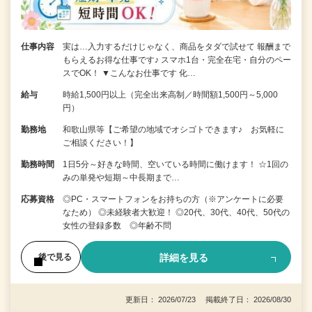
仕事内容
実は…入力するだけじゃなく、商品をタダで試せて 報酬まで
もらえるお得な仕事です♪ スマホ1台・完全在宅・自分のペー
スでOK！ ▼こんなお仕事です 化…
給与
時給1,500円以上（完全出来高制／時間額1,500円～5,000
円）
勤務地
和歌山県等【ご希望の地域でオシゴトできます♪ お気軽に
ご相談ください！】
勤務時間
1日5分～好きな時間、空いている時間に働けます！ ☆1回の
みの単発や短期～中長期まで…
応募資格
◎PC・スマートフォンをお持ちの方（※アンケートに必要
なため） ◎未経験者大歓迎！ ◎20代、30代、40代、50代の
女性の登録多数 ◎年齢不問
詳細を見る
後で見る
更新日： 2026/07/23 掲載終了日： 2026/08/30