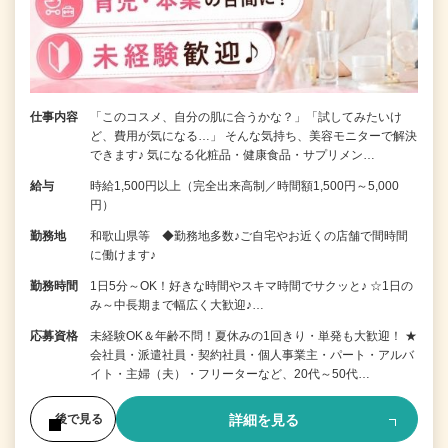
仕事内容
「このコスメ、自分の肌に合うかな？」「試してみたいけ
ど、費用が気になる…」 そんな気持ち、美容モニターで解決
できます♪ 気になる化粧品・健康食品・サプリメン…
給与
時給1,500円以上（完全出来高制／時間額1,500円～5,000
円）
勤務地
和歌山県等 ◆勤務地多数♪ご自宅やお近くの店舗で間時間
に働けます♪
勤務時間
1日5分～OK！好きな時間やスキマ時間でサクッと♪ ☆1日の
み～中長期まで幅広く大歓迎♪…
応募資格
未経験OK＆年齢不問！夏休みの1回きり・単発も大歓迎！ ★
会社員・派遣社員・契約社員・個人事業主・パート・アルバ
イト・主婦（夫）・フリーターなど、20代～50代…
詳細を見る
後で見る