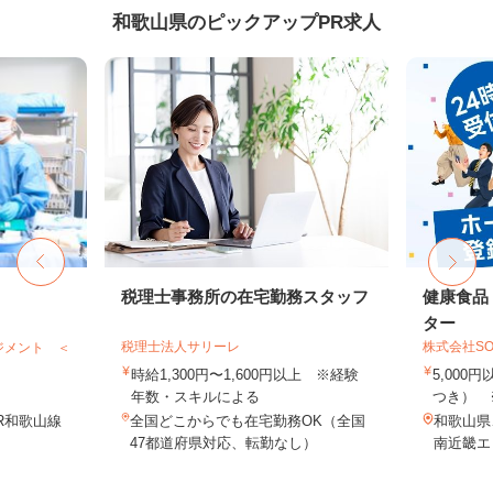
和歌山県のピックアップPR求人
税理士事務所の在宅勤務スタッフ
健康食品
ター
税理士法人サリーレ
株式会社SO
ジメント ＜
時給1,300円〜1,600円以上 ※経験
5,000
年数・スキルによる
つき） 
R和歌山線
全国どこからでも在宅勤務OK（全国
和歌山県
47都道府県対応、転勤なし）
南近畿エ