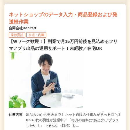
ネットショップのデータ入力・商品登録および発
送軽作業
合同会社Re Start
業務委託
在宅・内職
【Wワーク歓迎！】副業で月15万円前後を見込めるフリ
マアプリ出品の運用サポート！未経験／在宅OK
仕事内容
出品入力から発送まで！ ネット通販の仕組みが学べる◎ ＼2
0〜40代の男性が活躍中／ 「毎月の給料に“あと少し”プラス
したい！」 ⇒そんな〈目標〉を…