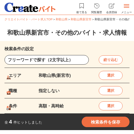
後で見る
閲覧履歴
会員登録
メニュー
クリエイトバイト・パート求人TOP
＞
和歌山県
＞
和歌山県新宮市
＞
和歌山県新宮市・その他のバ
和歌山県新宮市・その他のバイト・求人情報
検索条件の設定
絞り込む
エリア
和歌山県(新宮市)
選択
職種
指定しない
選択
条件
高額・高時給
選択
4
検索条件を保存
全
件ヒットしました