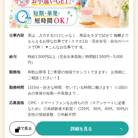
仕事内容
実は…入力するだけじゃなく、商品をタダで試せて 報酬まで
もらえるお得な仕事です♪ スマホ1台・完全在宅・自分のペー
スでOK！ ▼こんなお仕事です 化…
給与
時給1,500円以上（完全出来高制／時間額1,500円～5,000
円）
勤務地
和歌山県等【ご希望の地域でオシゴトできます♪ お気軽に
ご相談ください！】
勤務時間
1日5分～好きな時間、空いている時間に働けます！ ☆1回の
みの単発や短期～中長期まで…
応募資格
◎PC・スマートフォンをお持ちの方（※アンケートに必要
なため） ◎未経験者大歓迎！ ◎20代、30代、40代、50代の
女性の登録多数 ◎年齢不問
詳細を見る
後で見る