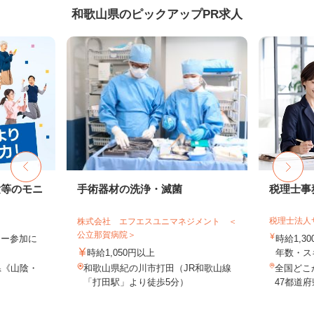
和歌山県のピックアップPR求人
験等のモニ
手術器材の洗浄・滅菌
税理士事
税理士法人
株式会社 エフエスユニマネジメント ＜
公立那賀病院＞
ター参加に
時給1,3
時給1,050円以上
年数・ス
県《山陰・
和歌山県紀の川市打田（JR和歌山線
全国どこ
「打田駅」より徒歩5分）
47都道