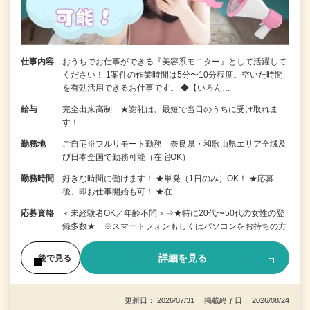
仕事内容
おうちでお仕事ができる『美容系モニター』として活躍して
ください！ 1案件の作業時間は5分〜10分程度。空いた時間
を有効活用できるお仕事です。 ◆【いろん…
給与
完全出来高制 ★謝礼は、最短で当日のうちに受け取れま
す！
勤務地
ご自宅※フルリモート勤務 奈良県・和歌山県エリア全域及
び日本全国で勤務可能（在宅OK）
勤務時間
好きな時間に働けます！ ★単発（1日のみ）OK！ ★応募
後、即お仕事開始も可！ ★在…
応募資格
＜未経験者OK／年齢不問＞⇒★特に20代〜50代の女性の登
録多数★ ※スマートフォンもしくはパソコンをお持ちの方
詳細を見る
後で見る
更新日： 2026/07/31 掲載終了日： 2026/08/24