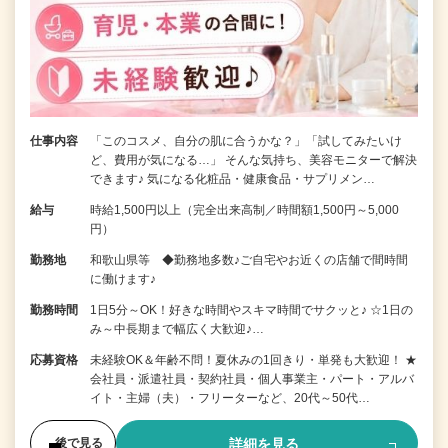
仕事内容
「このコスメ、自分の肌に合うかな？」「試してみたいけ
ど、費用が気になる…」 そんな気持ち、美容モニターで解決
できます♪ 気になる化粧品・健康食品・サプリメン…
給与
時給1,500円以上（完全出来高制／時間額1,500円～5,000
円）
勤務地
和歌山県等 ◆勤務地多数♪ご自宅やお近くの店舗で間時間
に働けます♪
勤務時間
1日5分～OK！好きな時間やスキマ時間でサクッと♪ ☆1日の
み～中長期まで幅広く大歓迎♪…
応募資格
未経験OK＆年齢不問！夏休みの1回きり・単発も大歓迎！ ★
会社員・派遣社員・契約社員・個人事業主・パート・アルバ
イト・主婦（夫）・フリーターなど、20代～50代…
詳細を見る
後で見る