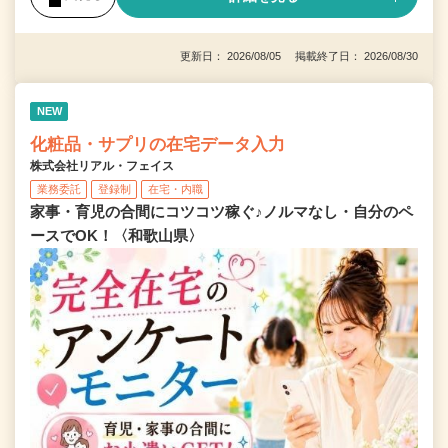
更新日： 2026/08/05 掲載終了日： 2026/08/30
NEW
化粧品・サプリの在宅データ入力
株式会社リアル・フェイス
業務委託
登録制
在宅・内職
家事・育児の合間にコツコツ稼ぐ♪ノルマなし・自分のペ
ースでOK！〈和歌山県〉