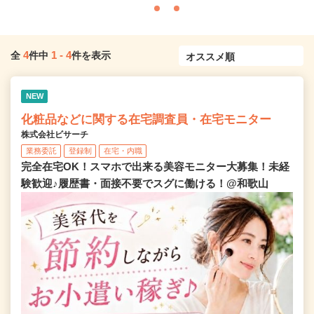
4
1
-
4
全
件中
件を表示
NEW
化粧品などに関する在宅調査員・在宅モニター
株式会社ビサーチ
業務委託
登録制
在宅・内職
完全在宅OK！スマホで出来る美容モニター大募集！未経
験歓迎♪履歴書・面接不要でスグに働ける！@和歌山